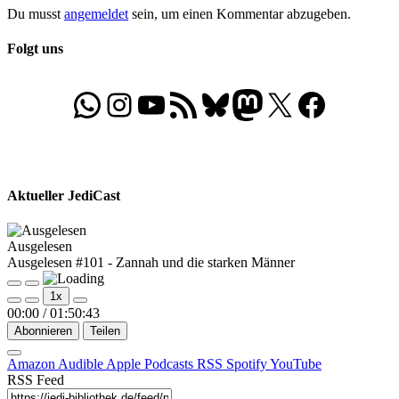
Du musst
angemeldet
sein, um einen Kommentar abzugeben.
Folgt uns
WhatsApp
Folgt uns auf Instagram
Besucht unseren YouTube-Kanal
RSS-Feed
Bluesky
Folgt uns auf Mastodon
X
Folgt uns auf Face
Aktueller JediCast
Ausgelesen
Ausgelesen #101 - Zannah und die starken Männer
Play
Pause
1x
Episode
Episode
00:00
/
01:50:43
Abonnieren
Teilen
Amazon
Audible
Apple Podcasts
RSS
Spotify
YouTube
RSS Feed