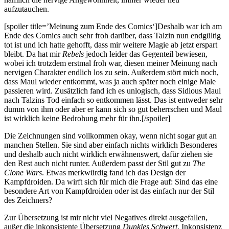
aufzutauchen.
[spoiler title=’Meinung zum Ende des Comics‘]Deshalb war ich am
Ende des Comics auch sehr froh darüber, dass Talzin nun endgültig
tot ist und ich hatte gehofft, dass mir weitere Magie ab jetzt erspart
bleibt. Da hat mir
Rebels
jedoch leider das Gegenteil bewiesen,
wobei ich trotzdem erstmal froh war, diesen meiner Meinung nach
nervigen Charakter endlich los zu sein. Außerdem stört mich noch,
dass Maul wieder entkommt, was ja auch später noch einige Male
passieren wird. Zusätzlich fand ich es unlogisch, dass Sidious Maul
nach Talzins Tod einfach so entkommen lässt. Das ist entweder sehr
dumm von ihm oder aber er kann sich so gut beherrschen und Maul
ist wirklich keine Bedrohung mehr für ihn.[/spoiler]
Die Zeichnungen sind vollkommen okay, wenn nicht sogar gut an
manchen Stellen. Sie sind aber einfach nichts wirklich Besonderes
und deshalb auch nicht wirklich erwähnenswert, dafür ziehen sie
den Rest auch nicht runter. Außerdem passt der Stil gut zu
The
Clone Wars
. Etwas merkwürdig fand ich das Design der
Kampfdroiden. Da wirft sich für mich die Frage auf: Sind das eine
besondere Art von Kampfdroiden oder ist das einfach nur der Stil
des Zeichners?
Zur Übersetzung ist mir nicht viel Negatives direkt ausgefallen,
außer die inkonsistente Übersetzung
Dunkles Schwert
. Inkonsistenz