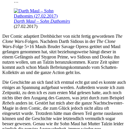
…
Darth Maul – Sohn Dathomirs
(27.02.2017)
Der Comic adaptiert Drehbücher von nicht fertig gewordenen
The
Clone Wars
-Folgen. Nachdem Darth Sidious in der
The Clone
Wars
-Folge 5×16 Mauls Bruder Savage Opress getötet und Maul
gefangen genommen hat, sitzt beziehungsweise hängt dieser in
einem Gefängnis auf Stygeon Prime, wo Sidious und Dooku ihn
nutzen wollen, um an Talzin heranzukommen. Kurze Zeit später
kommt auch schon Mauls Befreiungskommando vom Schatten-
Kollektiv an und die ganze Action geht los.
Die Geschichte an sich fand ich erstmal echt gut und es konnte auch
einiges an Spannung aufgebaut werden. Außerdem wusste ich zum
Zeitpunkt, zu dem ich es zum ersten Mal gelesen hatte, auch noch
nichts über den Ausgang des Ganzen, was jetzt durch zum Beispiel
Rebels
anders ist. Gestört hat mich aber die ganze Nachtschwester-
Magie in dem Comic, die zum Glück jedoch nicht allzu oft
eingesetzt wurde. Trotzdem hätte man diesen Teil gerne rauslassen
können und die Geschichte wäre letztendlich vermutlich sogar
besser gewesen. Genau wie ihr Sohn Maul hat Mutter Talzin leider
nämlich die nervige Angewohnheit, immer wieder neu