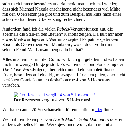
stört mich immer besonders und da merkt man auch mal wieder,
dass sich Michael Nagula anscheinend nicht besonders viel Mühe
mit den Übersetzungen gibt und zum Beispiel mal kurz nach einer
schon vorhandenen Übersetzung recherchiert.
Außerdem fand ich die vielen
Rebels
-Verknüpfungen gut, die
abermals die Stärken des „neuen“ Kanons zeigen. Da fällt mir aber
etwas Merkwürdiges auf: Warum akzeptiert Palpatine später Gar
Saxon als Gouverneur von Mandalore, wo er doch vorher mit
seinem Feind Maul zusammengearbeitet hat?
Alles in allem hat mir der Comic wirklich gut gefallen und es haben
mich nur wenige Dinge gestört. Es war eine schöne Forsetzung der
The Clone Wars
-Folgen, aber leider noch kein komplett finales
Ende, besonders auf eine Figur bezogen. Für einen guten, aber nicht
perfekten Comic kann ich deshalb gerne 4 von 5 Holocrons
vergeben.
Der Rezensent vergibt 4 von 5 Holocrons!
Wir haben auch 20 Vorschauseiten für euch, die ihr
hier
findet.
Wenn ihr ein Exemplar von
Darth Maul – Sohn Dathomirs
oder ein
anderes aktuelles Panini-Werk gewinnen wollt, dann nehmt an