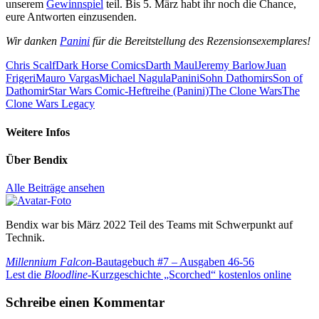
unserem
Gewinnspiel
teil. Bis 5. März habt ihr noch die Chance,
eure Antworten einzusenden.
Wir danken
Panini
für die Bereitstellung des Rezensionsexemplares!
Chris Scalf
Dark Horse Comics
Darth Maul
Jeremy Barlow
Juan
Frigeri
Mauro Vargas
Michael Nagula
Panini
Sohn Dathomirs
Son of
Dathomir
Star Wars Comic-Heftreihe (Panini)
The Clone Wars
The
Clone Wars Legacy
Weitere Infos
Über
Bendix
Alle Beiträge ansehen
Bendix war bis März 2022 Teil des Teams mit Schwerpunkt auf
Technik.
Beitragsnavigation
Vorheriger
Millennium Falcon
-Bautagebuch #7 – Ausgaben 46-56
Beitrag:
Nächster
Lest die
Bloodline
-Kurzgeschichte „Scorched“ kostenlos online
Beitrag:
Schreibe einen Kommentar