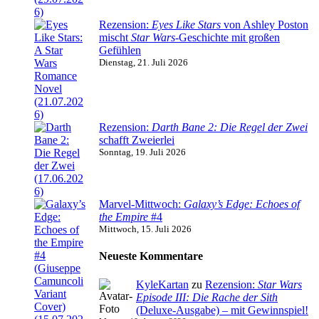
Rezension:
Eyes Like Stars
von Ashley Poston
mischt
Star Wars
-Geschichte mit großen
Gefühlen
Dienstag, 21. Juli 2026
Rezension:
Darth Bane 2: Die Regel der Zwei
schafft Zweierlei
Sonntag, 19. Juli 2026
Marvel-Mittwoch:
Galaxy’s Edge: Echoes of
the Empire
#4
Mittwoch, 15. Juli 2026
Neueste Kommentare
KyleKartan
zu
Rezension:
Star Wars
Episode III: Die Rache der Sith
(Deluxe-Ausgabe) – mit Gewinnspiel!