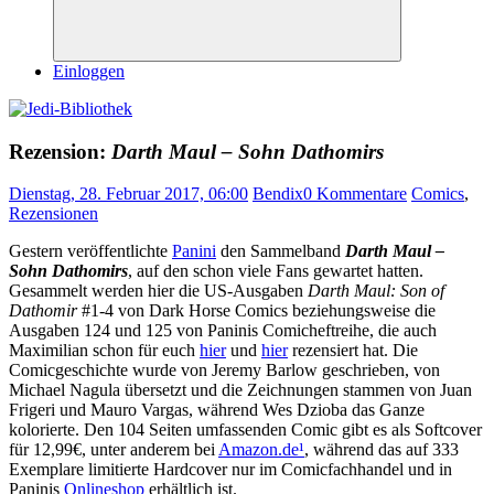
Suchen
Einloggen
Rezension:
Darth Maul – Sohn Dathomirs
Dienstag, 28. Februar 2017, 06:00
Bendix
0 Kommentare
Comics
,
Rezensionen
Gestern veröffentlichte
Panini
den Sammelband
Darth Maul –
Sohn Dathomirs
, auf den schon viele Fans gewartet hatten.
Gesammelt werden hier die US-Ausgaben
Darth Maul: Son of
Dathomir
#1-4 von Dark Horse Comics beziehungsweise die
Ausgaben 124 und 125 von Paninis Comicheftreihe, die auch
Maximilian schon für euch
hier
und
hier
rezensiert hat. Die
Comicgeschichte wurde von Jeremy Barlow geschrieben, von
Michael Nagula übersetzt und die Zeichnungen stammen von Juan
Frigeri und Mauro Vargas, während Wes Dzioba das Ganze
kolorierte. Den 104 Seiten umfassenden Comic gibt es als Softcover
für 12,99€, unter anderem bei
Amazon.de
¹
, während das auf 333
Exemplare limitierte Hardcover nur im Comicfachhandel und in
Paninis
Onlineshop
erhältlich ist.