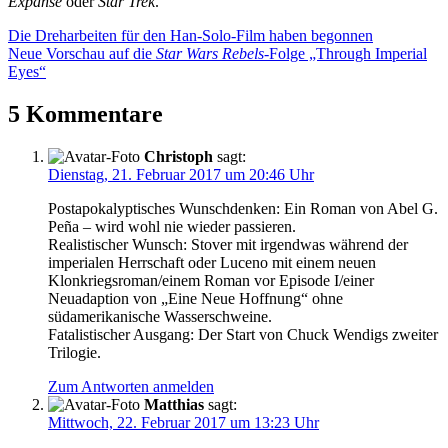
Expanse
oder
Star Trek
.
Beitragsnavigation
Vorheriger
Die Dreharbeiten für den Han-Solo-Film haben begonnen
Beitrag:
Nächster
Neue Vorschau auf die
Star Wars Rebels
-Folge „Through Imperial
Beitrag:
Eyes“
5 Kommentare
Christoph
sagt:
Dienstag, 21. Februar 2017 um 20:46 Uhr
Postapokalyptisches Wunschdenken: Ein Roman von Abel G.
Peña – wird wohl nie wieder passieren.
Realistischer Wunsch: Stover mit irgendwas während der
imperialen Herrschaft oder Luceno mit einem neuen
Klonkriegsroman/einem Roman vor Episode I/einer
Neuadaption von „Eine Neue Hoffnung“ ohne
südamerikanische Wasserschweine.
Fatalistischer Ausgang: Der Start von Chuck Wendigs zweiter
Trilogie.
Zum Antworten anmelden
Matthias
sagt:
Mittwoch, 22. Februar 2017 um 13:23 Uhr