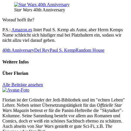
Star Wars
40th Anniversary
Worauf hofft ihr?
P.S.:
Amazon.es
listet Paul S. Kemp als Autor, aber Herrn Kemps
Name schleicht sich häufiger mal bei Platzhaltern ein, sodass wir
nicht allzu viel darauf geben.
40th Anniversary
Del Rey
Paul S. Kemp
Random House
Weitere Infos
Über
Florian
Alle Beiträge ansehen
Florian ist der Gründer der Jedi-Bibliothek und im "echten Leben"
Lehrer. Neben seiner Übersetzungstätigkeit für das
Offizielle Star
Wars Magazin
betreut er für die Panini-Heftreihe die "Skytalker"-
Kolumne. Seine Sammlung besteht vor allem aus Romanen und
Comics, doch er weiß ein schönes Sachbuch ebenso zu schätzen.
Auch abseits von
Star Wars
genießt er gute Sci-Fi, z.B.
The