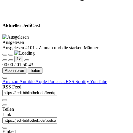
Aktueller JediCast
Ausgelesen
Ausgelesen #101 - Zannah und die starken Männer
Play
Pause
1x
Episode
Episode
00:00
/
01:50:43
Abonnieren
Teilen
Amazon
Audible
Apple Podcasts
RSS
Spotify
YouTube
RSS Feed
Teilen
Link
Embed