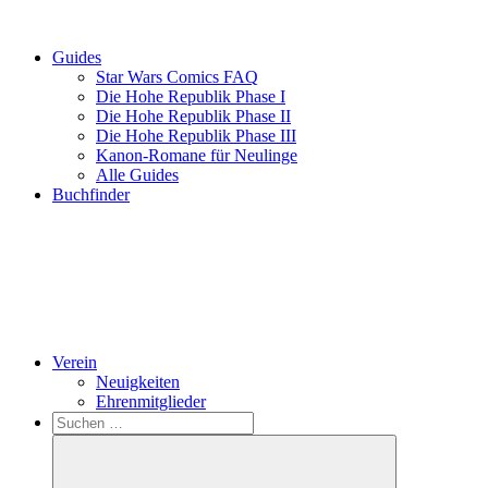
Guides
Star Wars Comics FAQ
Die Hohe Republik Phase I
Die Hohe Republik Phase II
Die Hohe Republik Phase III
Kanon-Romane für Neulinge
Alle Guides
Buchfinder
Verein
Neuigkeiten
Ehrenmitglieder
Search
Suchen
nach: