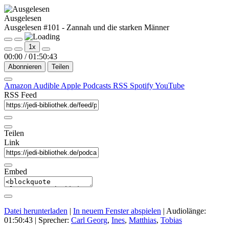
Ausgelesen
Ausgelesen #101 - Zannah und die starken Männer
Play
Pause
1x
Episode
Episode
00:00
/
01:50:43
Abonnieren
Teilen
Amazon
Audible
Apple Podcasts
RSS
Spotify
YouTube
RSS Feed
Teilen
Link
Embed
Datei herunterladen
|
In neuem Fenster abspielen
|
Audiolänge:
01:50:43
| Sprecher:
Carl Georg
,
Ines
,
Matthias
,
Tobias