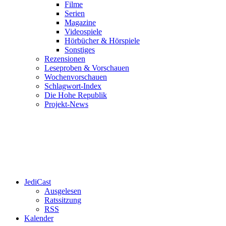
Filme
Serien
Magazine
Videospiele
Hörbücher & Hörspiele
Sonstiges
Rezensionen
Leseproben & Vorschauen
Wochenvorschauen
Schlagwort-Index
Die Hohe Republik
Projekt-News
JediCast
Ausgelesen
Ratssitzung
RSS
Kalender