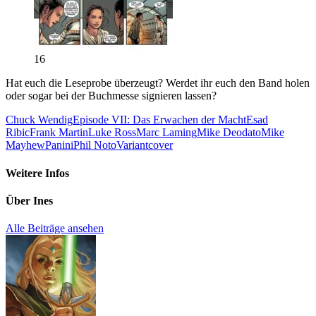
16
Hat euch die Leseprobe überzeugt? Werdet ihr euch den Band holen
oder sogar bei der Buchmesse signieren lassen?
Chuck Wendig
Episode VII: Das Erwachen der Macht
Esad
Ribic
Frank Martin
Luke Ross
Marc Laming
Mike Deodato
Mike
Mayhew
Panini
Phil Noto
Variantcover
Weitere Infos
Über
Ines
Alle Beiträge ansehen