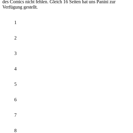
des Comics nicht fehlen. Gleich 16 Seiten hat uns Panini zur
Verfügung gestellt.
1
2
3
4
5
6
7
8