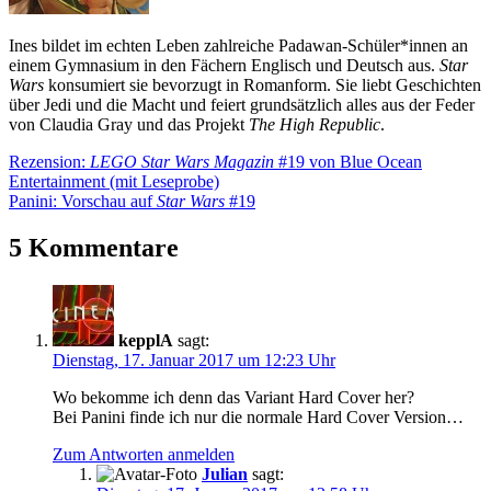
Ines bildet im echten Leben zahlreiche Padawan-Schüler*innen an
einem Gymnasium in den Fächern Englisch und Deutsch aus.
Star
Wars
konsumiert sie bevorzugt in Romanform. Sie liebt Geschichten
über Jedi und die Macht und feiert grundsätzlich alles aus der Feder
von Claudia Gray und das Projekt
The High Republic
.
Beitragsnavigation
Vorheriger
Rezension:
LEGO Star Wars Magazin
#19 von Blue Ocean
Beitrag:
Entertainment (mit Leseprobe)
Nächster
Panini: Vorschau auf
Star Wars
#19
Beitrag:
5 Kommentare
kepplA
sagt:
Dienstag, 17. Januar 2017 um 12:23 Uhr
Wo bekomme ich denn das Variant Hard Cover her?
Bei Panini finde ich nur die normale Hard Cover Version…
Zum Antworten anmelden
Julian
sagt: