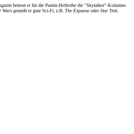
Magazin
betreut er für die Panini-Heftreihe die "Skytalker"-Kolumne.
r Wars
genießt er gute Sci-Fi, z.B.
The Expanse
oder
Star Trek
.
book