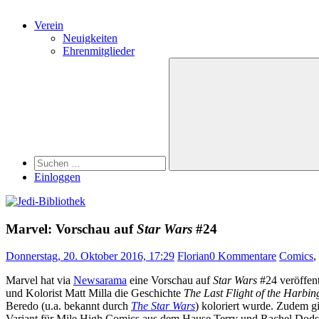
Verein
Neuigkeiten
Ehrenmitglieder
Search
Suchen
nach:
Suchen
Einloggen
Marvel: Vorschau auf
Star Wars
#24
Donnerstag, 20. Oktober 2016, 17:29
Florian
0 Kommentare
Comics
,
Marvel hat via
Newsarama
eine Vorschau auf
Star Wars
#24 veröffent
und Kolorist Matt Milla die Geschichte
The Last Flight of the Harbin
Beredo (u.a. bekannt durch
The Star Wars
) koloriert wurde. Zudem g
Variant für Mile High Comics aus dem Hause Terry und Rachel Dods