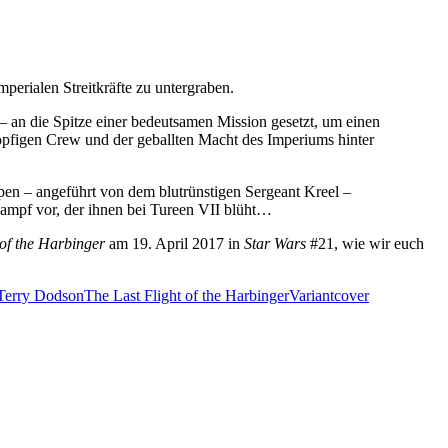
mperialen Streitkräfte zu untergraben.
 an die Spitze einer bedeutsamen Mission gesetzt, um einen
dköpfigen Crew und der geballten Macht des Imperiums hinter
pen – angeführt von dem blutrünstigen Sergeant Kreel –
Kampf vor, der ihnen bei Tureen VII blüht…
 of the Harbinger
am 19. April 2017 in
Star Wars
#21, wie wir euch
Terry Dodson
The Last Flight of the Harbinger
Variantcover