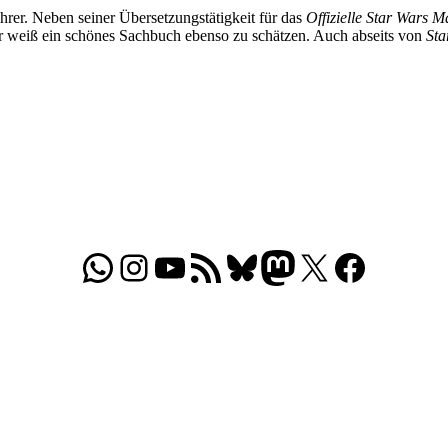
hrer. Neben seiner Übersetzungstätigkeit für das
Offizielle Star Wars 
 weiß ein schönes Sachbuch ebenso zu schätzen. Auch abseits von
Sta
WhatsApp
Folgt uns auf Instagram
Besucht unseren YouTube-Kanal
RSS-Feed
Bluesky
Folgt uns auf Mastodon
X
Folgt uns auf Face