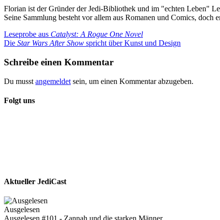
Florian ist der Gründer der Jedi-Bibliothek und im "echten Leben" Le
Seine Sammlung besteht vor allem aus Romanen und Comics, doch er
Beitragsnavigation
Vorheriger
Leseprobe aus
Catalyst: A Rogue One Novel
Beitrag:
Nächster
Die
Star Wars After Show
spricht über Kunst und Design
Beitrag:
Schreibe einen Kommentar
Du musst
angemeldet
sein, um einen Kommentar abzugeben.
Folgt uns
Aktueller JediCast
Ausgelesen
Ausgelesen #101 - Zannah und die starken Männer