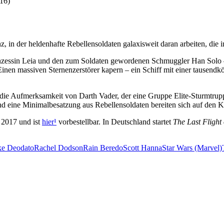
16)
z, in der heldenhafte Rebellensoldaten galaxisweit daran arbeiten, die i
inzessin Leia und den zum Soldaten gewordenen Schmuggler Han Solo –
: Einen massiven Sternenzerstörer kapern – ein Schiff mit einer tausen
t die Aufmerksamkeit von Darth Vader, der eine Gruppe Elite-Sturmtrup
nd eine Minimalbesatzung aus Rebellensoldaten bereiten sich auf den 
 2017 und ist
hier
¹
vorbestellbar. In Deutschland startet
The Last Flight
e Deodato
Rachel Dodson
Rain Beredo
Scott Hanna
Star Wars (Marvel)