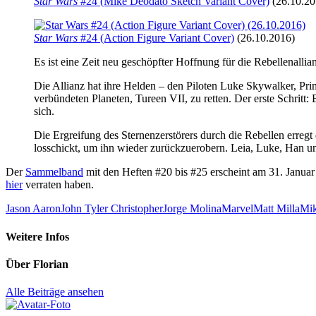
Star Wars
#24 (Mike Deodato Sketch Variant Cover)
(26.10.20
Star Wars
#24 (Action Figure Variant Cover)
(26.10.2016)
Es ist eine Zeit neu geschöpfter Hoffnung für die Rebellenallian
Die Allianz hat ihre Helden – den Piloten Luke Skywalker, Pr
verbündeten Planeten, Tureen VII, zu retten. Der erste Schritt
sich.
Die Ergreifung des Sternenzerstörers durch die Rebellen erreg
losschickt, um ihn wieder zurückzuerobern. Leia, Luke, Han u
Der
Sammelband
mit den Heften #20 bis #25 erscheint am 31. Januar
hier
verraten haben.
Jason Aaron
John Tyler Christopher
Jorge Molina
Marvel
Matt Milla
Mik
Weitere Infos
Über
Florian
Alle Beiträge ansehen