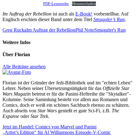
PDF-Leseprobe
Herunterladen
Im Auftrag der Rebellion
ist auch als
E-Book
¹
vorbestellbar. Auf
Englisch erschien dieser Band unter dem Titel
Smuggler’s Run
.
Greg Rucka
Im Auftrag der Rebellion
Phil Noto
Smuggler's Run
Weitere Infos
Über
Florian
Alle Beiträge ansehen
Florian ist der Gründer der Jedi-Bibliothek und im "echten Leben"
Lehrer. Neben seiner Übersetzungstätigkeit für das
Offizielle Star
Wars Magazin
betreut er für die Panini-Heftreihe die "Skytalker"-
Kolumne. Seine Sammlung besteht vor allem aus Romanen und
Comics, doch er weiß ein schönes Sachbuch ebenso zu schätzen.
Auch abseits von
Star Wars
genießt er gute Sci-Fi, z.B.
The
Expanse
oder
Star Trek
.
Beitragsnavigation
Vorheriger
Jetzt im Handel: Comics von Marvel und Panini
Beitrag:
Nächster
„Artist’s Edition“ für Al Williamsons Episode-V-Comic
Beitrag: