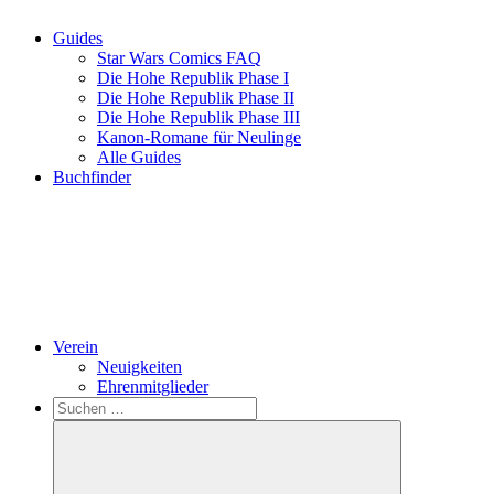
Guides
Star Wars Comics FAQ
Die Hohe Republik Phase I
Die Hohe Republik Phase II
Die Hohe Republik Phase III
Kanon-Romane für Neulinge
Alle Guides
Buchfinder
Verein
Neuigkeiten
Ehrenmitglieder
Search
Suchen
nach: