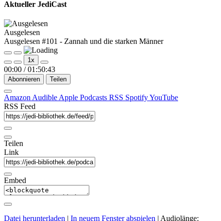
Aktueller JediCast
Ausgelesen
Ausgelesen #101 - Zannah und die starken Männer
Play
Pause
1x
Episode
Episode
00:00
/
01:50:43
Abonnieren
Teilen
Amazon
Audible
Apple Podcasts
RSS
Spotify
YouTube
RSS Feed
Teilen
Link
Embed
Datei herunterladen
|
In neuem Fenster abspielen
|
Audiolänge: