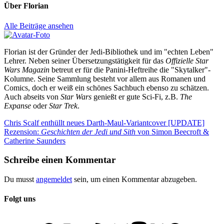
Über
Florian
Alle Beiträge ansehen
Florian ist der Gründer der Jedi-Bibliothek und im "echten Leben"
Lehrer. Neben seiner Übersetzungstätigkeit für das
Offizielle Star
Wars Magazin
betreut er für die Panini-Heftreihe die "Skytalker"-
Kolumne. Seine Sammlung besteht vor allem aus Romanen und
Comics, doch er weiß ein schönes Sachbuch ebenso zu schätzen.
Auch abseits von
Star Wars
genießt er gute Sci-Fi, z.B.
The
Expanse
oder
Star Trek
.
Beitragsnavigation
Vorheriger
Chris Scalf enthüllt neues Darth-Maul-Variantcover [UPDATE]
Beitrag:
Nächster
Rezension:
Geschichten der Jedi und Sith
von Simon Beecroft &
Beitrag:
Catherine Saunders
Schreibe einen Kommentar
Du musst
angemeldet
sein, um einen Kommentar abzugeben.
Folgt uns