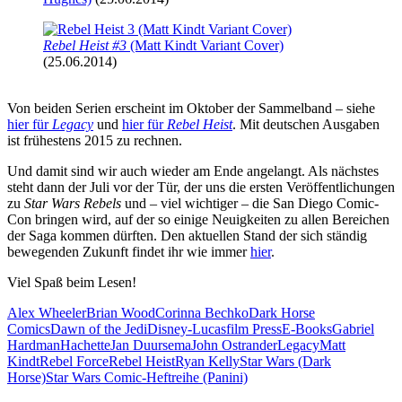
Rebel Heist #3
(Matt Kindt Variant Cover)
(25.06.2014)
Von beiden Serien erscheint im Oktober der Sammelband – siehe
hier für
Legacy
und
hier für
Rebel Heist
. Mit deutschen Ausgaben
ist frühestens 2015 zu rechnen.
Und damit sind wir auch wieder am Ende angelangt. Als nächstes
steht dann der Juli vor der Tür, der uns die ersten Veröffentlichungen
zu
Star Wars Rebels
und – viel wichtiger – die San Diego Comic-
Con bringen wird, auf der so einige Neuigkeiten zu allen Bereichen
der Saga kommen dürften. Den aktuellen Stand der sich ständig
bewegenden Zukunft findet ihr wie immer
hier
.
Viel Spaß beim Lesen!
Alex Wheeler
Brian Wood
Corinna Bechko
Dark Horse
Comics
Dawn of the Jedi
Disney-Lucasfilm Press
E-Books
Gabriel
Hardman
Hachette
Jan Duursema
John Ostrander
Legacy
Matt
Kindt
Rebel Force
Rebel Heist
Ryan Kelly
Star Wars (Dark
Horse)
Star Wars Comic-Heftreihe (Panini)