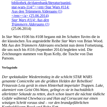
Star Wars #114: Aus den
Trümmern Alderaans (1)
(25.06.2014)
In
Star Wars
#106 bis #108 begann mit
Im Schatten Yavins
die in
der klassischen Ära angesiedelte Reihe
Star Wars
von Brian Wood.
Mit
Aus den Trümmern Alderaans
erscheint nun deren Fortsetzung,
die uns noch bis #116 (September 2014) begleiten wird. Die
Zeichnungen stammen von Ryan Kelly, die Tusche von Dan
Parsons.
Verlagsinfo
Der spektakuläre Wiedereinstieg in die schlicht STAR WARS
genannte Comicreihe um die größten Helden der Rebellion!
Prinzessin Leia gerät in einen Hinterhalt imperialer Truppen. Luke,
alarmiert vom Geist Obi-Wans, gelingt es sie in buchstäblich
allerletzter Sekunde zu retten, doch schon lauert die nächste tödliche
Gefahr während Chewbacca und Han auf Corsucant nur einen
winzigen Schritt voraus sind – vor den brandgefährlichen
Kopfgeldjägern Bossk und Boba Fett