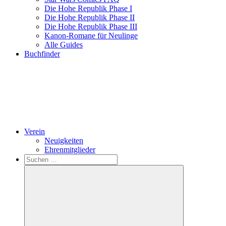
Die Hohe Republik Phase I
Die Hohe Republik Phase II
Die Hohe Republik Phase III
Kanon-Romane für Neulinge
Alle Guides
Buchfinder
Verein
Neuigkeiten
Ehrenmitglieder
Search
Suchen
nach: