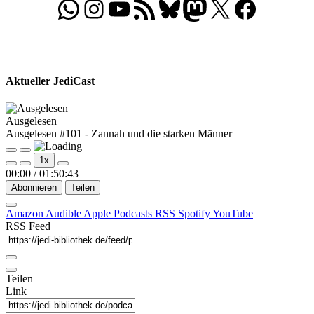
WhatsApp
Folgt uns auf Instagram
Besucht unseren YouTube-Kanal
RSS-Feed
Bluesky
Folgt uns auf Mastodon
X
Folgt uns auf Face
Aktueller JediCast
Ausgelesen
Ausgelesen #101 - Zannah und die starken Männer
Play
Pause
1x
Episode
Episode
00:00
/
01:50:43
Abonnieren
Teilen
Amazon
Audible
Apple Podcasts
RSS
Spotify
YouTube
RSS Feed
Teilen
Link