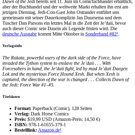
Dawn of the Jedi
bereits seit 11. Juni im Comicfachhandel erhältlich,
aber der Buchhandel und der weltweite Markt erhalten ihn erst am
jetzigen Dienstag. Jedi-Con-Gast John Ostrander entführt uns
gemeinsam mit seiner Dauerkomplizin Jan Duursema und dem
Tuscher Dan Parsons ein letztes Mal in die Zeit der Je’daii, bevor
auch dieser Comic sein Dasein als Legende fristen wird. Die
deutsche Ausgabe
kommt Mitte Oktober in
Sonderband #82
¹
.
Verlagsinfo
The Rakata, powerful users of the dark side of the Force, have
invaded the Tython system to enslave the Je’daii . . . With
Forcesabers in hand, the Je’daii fight, led by mad Je’daii Daegen
Lok and the mysterious Force Hound Xesh. But when Xesh is
captured, the direction of the war is changed . . . Collects Dawn of
the Jedi: Force War #1–#5.
Titeldaten
Format:
Paperback (Comic), 128 Seiten
Verlag:
Dark Horse Comics
Preis:
$19,99 USD (Amazon-Preis: 14,50 €)
ISBN:
978-1-61655-379-1
Bestelllink:
Amazon.de
¹