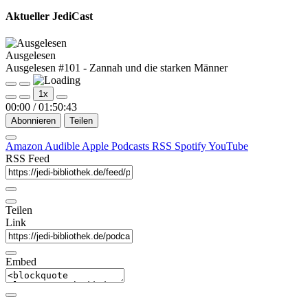
Aktueller JediCast
Ausgelesen
Ausgelesen #101 - Zannah und die starken Männer
Play
Pause
1x
Episode
Episode
00:00
/
01:50:43
Abonnieren
Teilen
Amazon
Audible
Apple Podcasts
RSS
Spotify
YouTube
RSS Feed
Teilen
Link
Embed