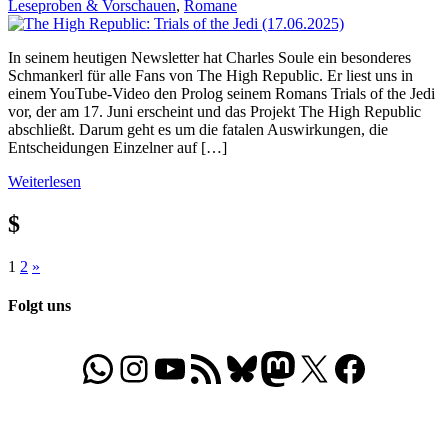
Leseproben & Vorschauen
,
Romane
In seinem heutigen Newsletter hat Charles Soule ein besonderes
Schmankerl für alle Fans von The High Republic. Er liest uns in
einem YouTube-Video den Prolog seinem Romans Trials of the Jedi
vor, der am 17. Juni erscheint und das Projekt The High Republic
abschließt. Darum geht es um die fatalen Auswirkungen, die
Entscheidungen Einzelner auf […]
Weiterlesen
$
Seitennummerierung
Nächste
1
2
»
Beiträge
der
Folgt uns
Beiträge
WhatsApp
Folgt uns auf Instagram
Besucht unseren YouTube-Kanal
RSS-Feed
Bluesky
Folgt uns auf Mastodon
X
Folgt uns auf Face