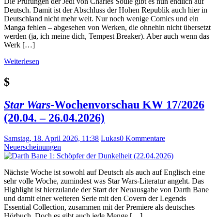
Die Prüfungen der Jedi von Charles Soule gibt es nun endlich auf
Deutsch. Damit ist der Abschluss der Hohen Republik auch hier in
Deutschland nicht mehr weit. Nur noch wenige Comics und ein
Manga fehlen – abgesehen von Werken, die ohnehin nicht übersetzt
werden (ja, ich meine dich, Tempest Breaker). Aber auch wenn das
Werk […]
Weiterlesen
$
Star Wars
-Wochenvorschau KW 17/2026
(20.04. – 26.04.2026)
Samstag, 18. April 2026, 11:38
Lukas
0 Kommentare
Neuerscheinungen
Nächste Woche ist sowohl auf Deutsch als auch auf Englisch eine
sehr volle Woche, zumindest was Star Wars-Literatur angeht. Das
Highlight ist hierzulande der Start der Neuausgabe von Darth Bane
und damit einer weiteren Serie mit den Covern der Legends
Essential Collection, zusammen mit der Premiere als deutsches
Hörbuch. Doch es gibt auch jede Menge […]