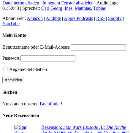
Datei herunterladen
|
In neuem Fenster abspielen
|
Audiolänge:
01:50:43
| Sprecher:
Carl Georg
,
Ines
,
Matthias
,
Tobias
Abonnieren:
Amazon
|
Audible
|
Apple Podcasts
|
RSS
|
Spotify
|
YouTube
Mein Konto
Benutzername oder E-Mail-Adresse
Passwort
Angemeldet bleiben
Suchen
Nutzt auch unseren
Buchfinder
!
Neue Rezensionen
Rezension:
Star Wars Episode III: Die Rache
der Sith
(Deluxe-Ausgabe) – mit Gewinnspiel!