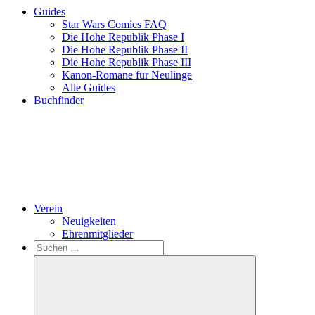
Guides
Star Wars Comics FAQ
Die Hohe Republik Phase I
Die Hohe Republik Phase II
Die Hohe Republik Phase III
Kanon-Romane für Neulinge
Alle Guides
Buchfinder
Verein
Neuigkeiten
Ehrenmitglieder
Search
Suchen
nach: