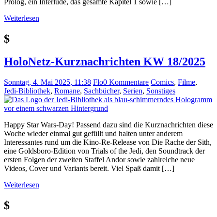
Prolog, ein Interlude, das gesamte Kapitel 1 sowie […]
Weiterlesen
$
HoloNetz-Kurznachrichten KW 18/2025
Sonntag, 4. Mai 2025, 11:38
Flo
0 Kommentare
Comics
,
Filme
,
Jedi-Bibliothek
,
Romane
,
Sachbücher
,
Serien
,
Sonstiges
Happy Star Wars-Day! Passend dazu sind die Kurznachrichten diese
Woche wieder einmal gut gefüllt und halten unter anderem
Interessantes rund um die Kino-Re-Release von Die Rache der Sith,
eine Goldsboro-Edition von Trials of the Jedi, den Soundtrack der
ersten Folgen der zweiten Staffel Andor sowie zahlreiche neue
Videos, Cover und Variants bereit. Viel Spaß damit […]
Weiterlesen
$