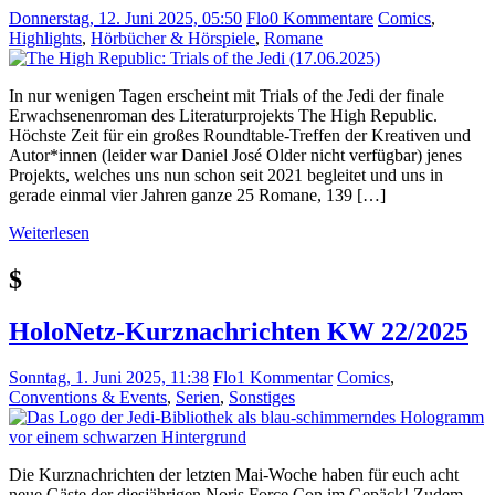
Donnerstag, 12. Juni 2025, 05:50
Flo
0 Kommentare
Comics
,
Highlights
,
Hörbücher & Hörspiele
,
Romane
In nur wenigen Tagen erscheint mit Trials of the Jedi der finale
Erwachsenenroman des Literaturprojekts The High Republic.
Höchste Zeit für ein großes Roundtable-Treffen der Kreativen und
Autor*innen (leider war Daniel José Older nicht verfügbar) jenes
Projekts, welches uns nun schon seit 2021 begleitet und uns in
gerade einmal vier Jahren ganze 25 Romane, 139 […]
Weiterlesen
$
HoloNetz-Kurznachrichten KW 22/2025
Sonntag, 1. Juni 2025, 11:38
Flo
1 Kommentar
Comics
,
Conventions & Events
,
Serien
,
Sonstiges
Die Kurznachrichten der letzten Mai-Woche haben für euch acht
neue Gäste der diesjährigen Noris Force Con im Gepäck! Zudem