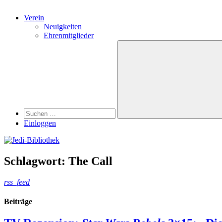
Verein
Neuigkeiten
Ehrenmitglieder
Search
Suchen
nach:
Suchen
Einloggen
Schlagwort:
The Call
rss_feed
Beiträge