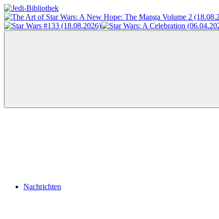
Zum
Inhalt
Jedi-
Das
springen
Bibliothek
Portal
für
Star
Wars-
Literatur
Menü
Nachrichten