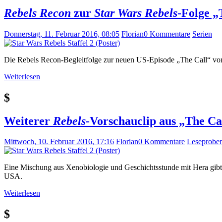
Rebels Recon
zur
Star Wars Rebels
-Folge „
Donnerstag, 11. Februar 2016, 08:05
Florian
0 Kommentare
Serien
Die Rebels Recon-Begleitfolge zur neuen US-Episode „The Call“ von
Weiterlesen
$
Weiterer
Rebels
-Vorschauclip aus „The Ca
Mittwoch, 10. Februar 2016, 17:16
Florian
0 Kommentare
Leseprobe
Eine Mischung aus Xenobiologie und Geschichtsstunde mit Hera gibt e
USA.
Weiterlesen
$