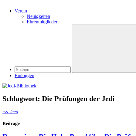
Verein
Neuigkeiten
Ehrenmitglieder
Search
Suchen
nach:
Suchen
Einloggen
Schlagwort:
Die Prüfungen der Jedi
rss_feed
Beiträge