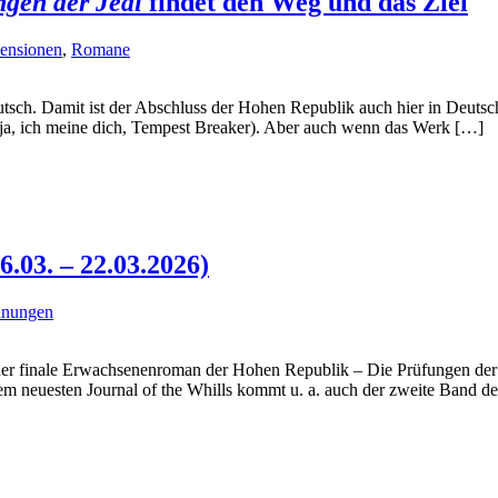
gen der Jedi
findet den Weg und das Ziel
ensionen
,
Romane
eutsch. Damit ist der Abschluss der Hohen Republik auch hier in Deut
(ja, ich meine dich, Tempest Breaker). Aber auch wenn das Werk […]
03. – 22.03.2026)
inungen
 der finale Erwachsenenroman der Hohen Republik – Die Prüfungen der 
em neuesten Journal of the Whills kommt u. a. auch der zweite Band d