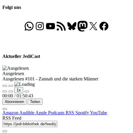
Folgt uns
WhatsApp
Folgt uns auf Instagram
Besucht unseren YouTube-Kanal
RSS-Feed
Bluesky
Folgt uns auf Mastodon
X
Folgt uns auf Face
Aktueller JediCast
Ausgelesen
Ausgelesen #101 - Zannah und die starken Männer
Play
Pause
1x
Episode
Episode
00:00
/
01:50:43
Abonnieren
Teilen
Amazon
Audible
Apple Podcasts
RSS
Spotify
YouTube
RSS Feed