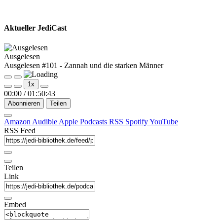
Aktueller JediCast
Ausgelesen
Ausgelesen #101 - Zannah und die starken Männer
Play
Pause
1x
Episode
Episode
00:00
/
01:50:43
Abonnieren
Teilen
Amazon
Audible
Apple Podcasts
RSS
Spotify
YouTube
RSS Feed
Teilen
Link
Embed