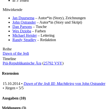
in 5 Teilen
Mitwirkende
Jan Duursema
– Autor*in (Story), Zeichnungen
John Ostrander
– Autor*in (Story und Skript)
Dan Parsons
– Tusche
Wes Dzioba
– Farben
Michael Heisler
– Lettering
Randy Stradley
– Redaktion
Reihe
Dawn of the Jedi
Timeline
Prä-Republikanische Ära
(
25792 VSY
)
Rezension
15.10.2014 •
Dawn of the Jedi III: Machtkrieg
von John Ostrander
• Jürgen • 5/5
Ausgaben (10)
Meldungen (3)