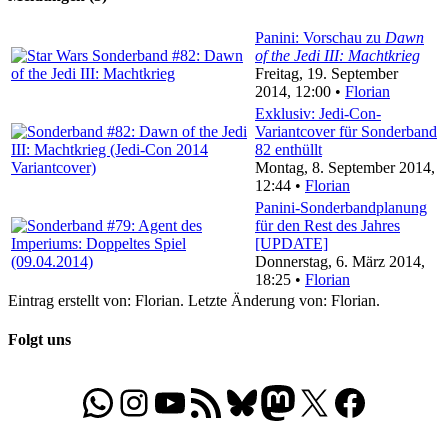
Panini: Vorschau zu
Dawn
of the Jedi III: Machtkrieg
Freitag, 19. September
2014, 12:00 •
Florian
Exklusiv: Jedi-Con-
Variantcover für Sonderband
82 enthüllt
Montag, 8. September 2014,
12:44 •
Florian
Panini-Sonderbandplanung
für den Rest des Jahres
[UPDATE]
Donnerstag, 6. März 2014,
18:25 •
Florian
Eintrag erstellt von: Florian. Letzte Änderung von: Florian.
Folgt uns
WhatsApp
Folgt uns auf Instagram
Besucht unseren YouTube-Kanal
RSS-Feed
Bluesky
Folgt uns auf Mastodon
X
Folgt uns auf Face