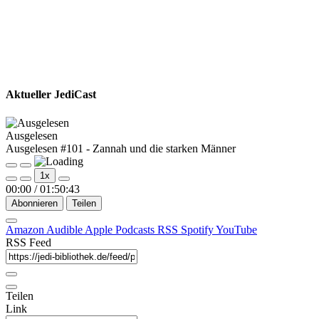
Aktueller JediCast
Ausgelesen
Ausgelesen #101 - Zannah und die starken Männer
Play
Pause
1x
Episode
Episode
00:00
/
01:50:43
Abonnieren
Teilen
Amazon
Audible
Apple Podcasts
RSS
Spotify
YouTube
RSS Feed
Teilen
Link