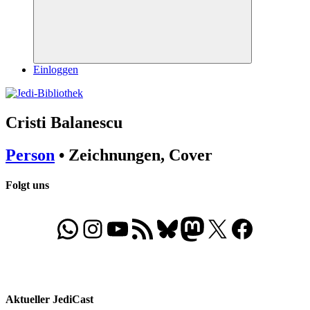
Suchen
Einloggen
Cristi Balanescu
Person
• Zeichnungen, Cover
Folgt uns
WhatsApp
Folgt uns auf Instagram
Besucht unseren YouTube-Kanal
RSS-Feed
Bluesky
Folgt uns auf Mastodon
X
Folgt uns auf Face
Aktueller JediCast