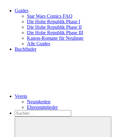
Guides
Star Wars Comics FAQ
Die Hohe Republik Phase I
Die Hohe Republik Phase II
Die Hohe Republik Phase III
Kanon-Romane für Neulinge
Alle Guides
Buchfinder
Verein
Neuigkeiten
Ehrenmitglieder
Search
Suchen
nach: