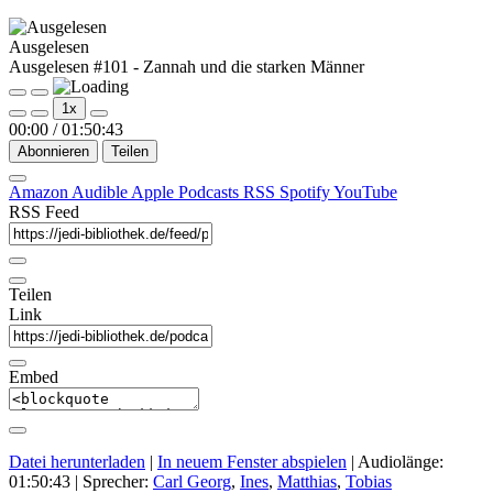
Ausgelesen
Ausgelesen #101 - Zannah und die starken Männer
Play
Pause
1x
Episode
Episode
00:00
/
01:50:43
Abonnieren
Teilen
Amazon
Audible
Apple Podcasts
RSS
Spotify
YouTube
RSS Feed
Teilen
Link
Embed
Datei herunterladen
|
In neuem Fenster abspielen
|
Audiolänge:
01:50:43
| Sprecher:
Carl Georg
,
Ines
,
Matthias
,
Tobias