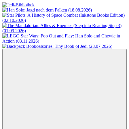
Zum
Inhalt
Jedi-
Das
springen
Bibliothek
Portal
für
Star
Wars-
Literatur
Menü