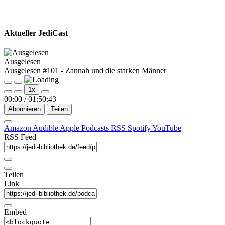
Aktueller JediCast
Ausgelesen
Ausgelesen #101 - Zannah und die starken Männer
Play
Pause
1x
Episode
Episode
00:00
/
01:50:43
Abonnieren
Teilen
Amazon
Audible
Apple Podcasts
RSS
Spotify
YouTube
RSS Feed
Teilen
Link
Embed