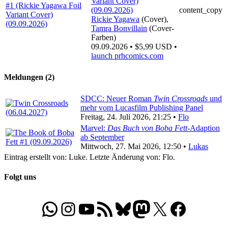
content_copy
Rickie Yagawa
(Cover),
Tamra Bonvillain
(Cover-
Farben)
09.09.2026 • $5,99 USD •
launch
prhcomics.com
Meldungen (2)
SDCC: Neuer Roman
Twin Crossroads
und
mehr vom Lucasfilm Publishing Panel
Freitag, 24. Juli 2026, 21:25 •
Flo
Marvel:
Das Buch von Boba Fett
-Adaption
ab September
Mittwoch, 27. Mai 2026, 12:50 •
Lukas
Eintrag erstellt von: Luke. Letzte Änderung von: Flo.
Folgt uns
WhatsApp
Folgt uns auf Instagram
Besucht unseren YouTube-Kanal
RSS-Feed
Bluesky
Folgt uns auf Mastodon
X
Folgt uns auf Face