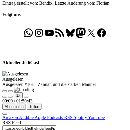
Eintrag erstellt von: Bendix. Letzte Änderung von: Florian.
Folgt uns
WhatsApp
Folgt uns auf Instagram
Besucht unseren YouTube-Kanal
RSS-Feed
Bluesky
Folgt uns auf Mastodon
X
Folgt uns auf Face
Aktueller JediCast
Ausgelesen
Ausgelesen #101 - Zannah und die starken Männer
Play
Pause
1x
Episode
Episode
00:00
/
01:50:43
Abonnieren
Teilen
Amazon
Audible
Apple Podcasts
RSS
Spotify
YouTube
RSS Feed