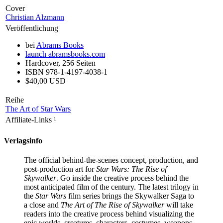
Cover
Christian Alzmann
Veröffentlichung
bei
Abrams Books
launch
abramsbooks.com
Hardcover, 256 Seiten
ISBN 978-1-4197-4038-1
$40,00 USD
Reihe
The Art of Star Wars
Affiliate-Links
¹
Verlagsinfo
The official behind-the-scenes concept, production, and
post-production art for
Star Wars: The Rise of
Skywalker
. Go inside the creative process behind the
most anticipated film of the century. The latest trilogy in
the
Star Wars
film series brings the Skywalker Saga to
a close and
The Art of The Rise of Skywalker
will take
readers into the creative process behind visualizing the
epic worlds, creatures, characters, costumes, weapons