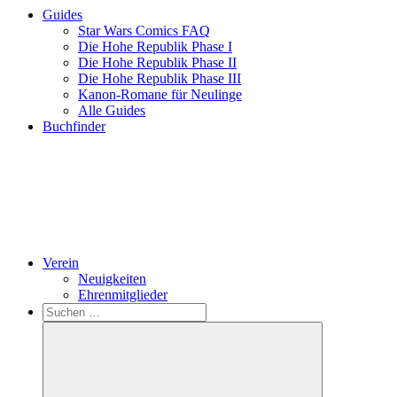
Guides
Star Wars Comics FAQ
Die Hohe Republik Phase I
Die Hohe Republik Phase II
Die Hohe Republik Phase III
Kanon-Romane für Neulinge
Alle Guides
Buchfinder
Verein
Neuigkeiten
Ehrenmitglieder
Search
Suchen
nach: