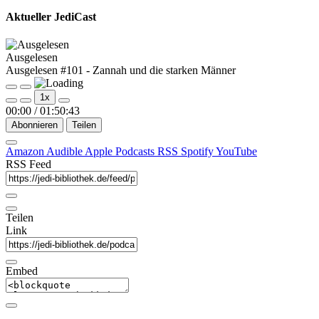
Aktueller JediCast
Ausgelesen
Ausgelesen #101 - Zannah und die starken Männer
Play
Pause
1x
Episode
Episode
00:00
/
01:50:43
Abonnieren
Teilen
Amazon
Audible
Apple Podcasts
RSS
Spotify
YouTube
RSS Feed
Teilen
Link
Embed