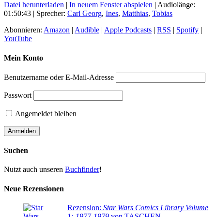
Datei herunterladen
|
In neuem Fenster abspielen
|
Audiolänge:
01:50:43
| Sprecher:
Carl Georg
,
Ines
,
Matthias
,
Tobias
Abonnieren:
Amazon
|
Audible
|
Apple Podcasts
|
RSS
|
Spotify
|
YouTube
Mein Konto
Benutzername oder E-Mail-Adresse
Passwort
Angemeldet bleiben
Suchen
Nutzt auch unseren
Buchfinder
!
Neue Rezensionen
Rezension:
Star Wars Comics Library Volume
1: 1977-1979
von TASCHEN