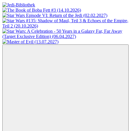
Zum
Inhalt
Jedi-
Das
springen
Bibliothek
Portal
für
Star
Wars-
Literatur
Menü