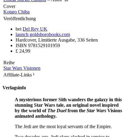
Cover
Kotaro Chiba
Veröffentlichung
bei
Del Rey UK
launch
goldsborobooks.com
Hardcover, Limitierte Ausgabe, 336 Seiten
ISBN 9781529101959
£ 24,99
Reihe
Star Wars Visionen
Affiliate-Links
¹
Verlagsinfo
A mysterious former Sith wanders the galaxy in this
stunning Star Wars tale, an original novel inspired
by the world of
The Duel
from the
Star Wars
Visions
animated anthology.
The Jedi are the most loyal servants of the Empire.
Two decades ago, Jedi clans clashed in service to