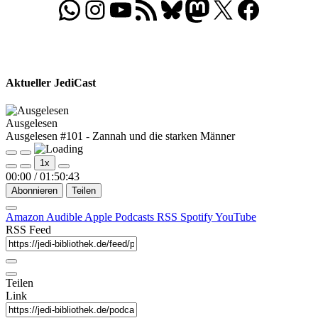
WhatsApp
Folgt uns auf Instagram
Besucht unseren YouTube-Kanal
RSS-Feed
Bluesky
Folgt uns auf Mastodon
X
Folgt uns auf Face
Aktueller JediCast
Ausgelesen
Ausgelesen #101 - Zannah und die starken Männer
Play
Pause
1x
Episode
Episode
00:00
/
01:50:43
Abonnieren
Teilen
Amazon
Audible
Apple Podcasts
RSS
Spotify
YouTube
RSS Feed
Teilen
Link