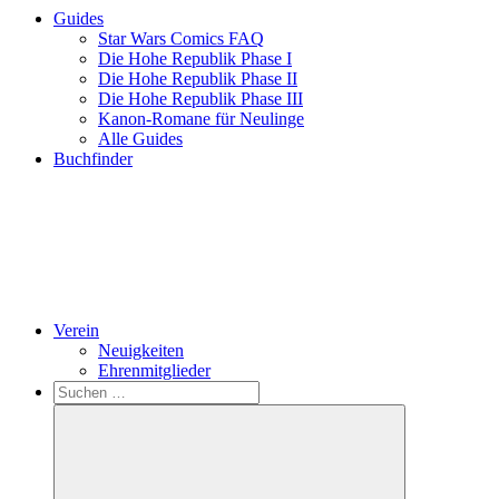
Guides
Star Wars Comics FAQ
Die Hohe Republik Phase I
Die Hohe Republik Phase II
Die Hohe Republik Phase III
Kanon-Romane für Neulinge
Alle Guides
Buchfinder
Verein
Neuigkeiten
Ehrenmitglieder
Search
Suchen
nach: