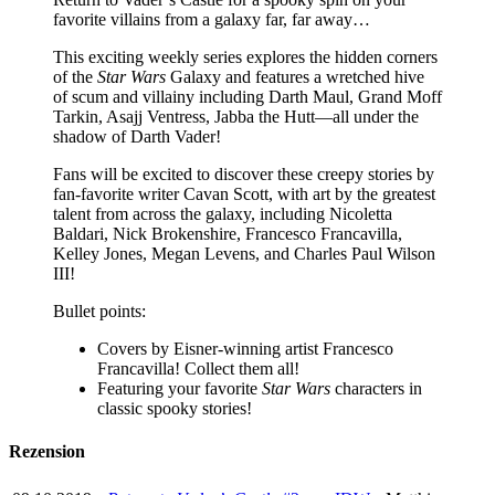
favorite villains from a galaxy far, far away…
This exciting weekly series explores the hidden corners
of the
Star Wars
Galaxy and features a wretched hive
of scum and villainy including Darth Maul, Grand Moff
Tarkin, Asajj Ventress, Jabba the Hutt—all under the
shadow of Darth Vader!
Fans will be excited to discover these creepy stories by
fan-favorite writer Cavan Scott, with art by the greatest
talent from across the galaxy, including Nicoletta
Baldari, Nick Brokenshire, Francesco Francavilla,
Kelley Jones, Megan Levens, and Charles Paul Wilson
III!
Bullet points:
Covers by Eisner-winning artist Francesco
Francavilla! Collect them all!
Featuring your favorite
Star Wars
characters in
classic spooky stories!
Rezension