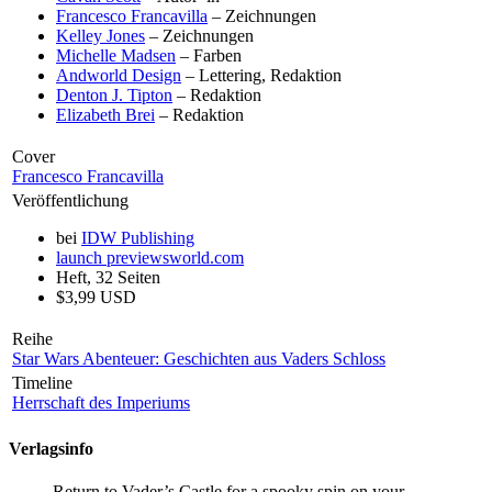
Francesco Francavilla
– Zeichnungen
Kelley Jones
– Zeichnungen
Michelle Madsen
– Farben
Andworld Design
– Lettering, Redaktion
Denton J. Tipton
– Redaktion
Elizabeth Brei
– Redaktion
Cover
Francesco Francavilla
Veröffentlichung
bei
IDW Publishing
launch
previewsworld.com
Heft, 32 Seiten
$3,99 USD
Reihe
Star Wars Abenteuer: Geschichten aus Vaders Schloss
Timeline
Herrschaft des Imperiums
Verlagsinfo
Return to Vader’s Castle for a spooky spin on your