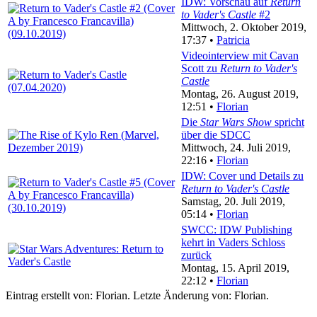
IDW: Vorschau auf
Return
to Vader's Castle
#2
Mittwoch, 2. Oktober 2019,
17:37 •
Patricia
Videointerview mit Cavan
Scott zu
Return to Vader's
Castle
Montag, 26. August 2019,
12:51 •
Florian
Die
Star Wars Show
spricht
über die SDCC
Mittwoch, 24. Juli 2019,
22:16 •
Florian
IDW: Cover und Details zu
Return to Vader's Castle
Samstag, 20. Juli 2019,
05:14 •
Florian
SWCC: IDW Publishing
kehrt in Vaders Schloss
zurück
Montag, 15. April 2019,
22:12 •
Florian
Eintrag erstellt von: Florian. Letzte Änderung von: Florian.