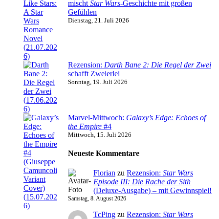
mischt
Star Wars
-Geschichte mit großen
Gefühlen
Dienstag, 21. Juli 2026
Rezension:
Darth Bane 2: Die Regel der Zwei
schafft Zweierlei
Sonntag, 19. Juli 2026
Marvel-Mittwoch:
Galaxy’s Edge: Echoes of
the Empire
#4
Mittwoch, 15. Juli 2026
Neueste Kommentare
Florian
zu
Rezension:
Star Wars
Episode III: Die Rache der Sith
(Deluxe-Ausgabe) – mit Gewinnspiel!
Samstag, 8. August 2026
TcPing
zu
Rezension:
Star Wars