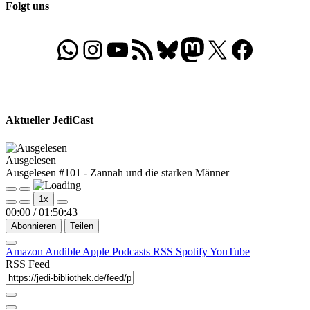
Folgt uns
WhatsApp
Folgt uns auf Instagram
Besucht unseren YouTube-Kanal
RSS-Feed
Bluesky
Folgt uns auf Mastodon
X
Folgt uns auf Face
Aktueller JediCast
Ausgelesen
Ausgelesen #101 - Zannah und die starken Männer
Play
Pause
1x
Episode
Episode
00:00
/
01:50:43
Abonnieren
Teilen
Amazon
Audible
Apple Podcasts
RSS
Spotify
YouTube
RSS Feed