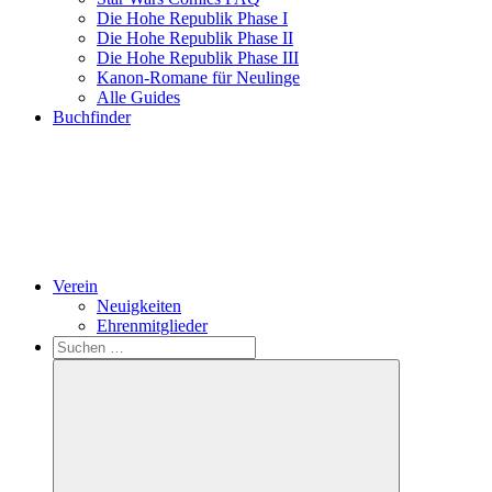
Die Hohe Republik Phase I
Die Hohe Republik Phase II
Die Hohe Republik Phase III
Kanon-Romane für Neulinge
Alle Guides
Buchfinder
Verein
Neuigkeiten
Ehrenmitglieder
Search
Suchen
nach: