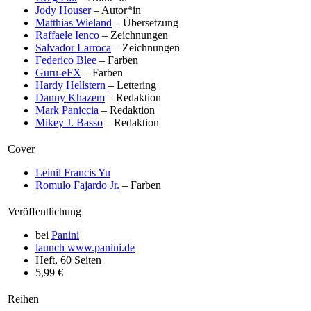
Jody Houser
– Autor*in
Matthias Wieland
– Übersetzung
Raffaele Ienco
– Zeichnungen
Salvador Larroca
– Zeichnungen
Federico Blee
– Farben
Guru-eFX
– Farben
Hardy Hellstern
– Lettering
Danny Khazem
– Redaktion
Mark Paniccia
– Redaktion
Mikey J. Basso
– Redaktion
Cover
Leinil Francis Yu
Romulo Fajardo Jr.
– Farben
Veröffentlichung
bei
Panini
launch
www.panini.de
Heft, 60 Seiten
5,99 €
Reihen