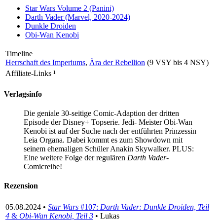
Star Wars Volume 2 (Panini)
Darth Vader (Marvel, 2020-2024)
Dunkle Droiden
Obi-Wan Kenobi
Timeline
Herrschaft des Imperiums
,
Ära der Rebellion
(9 VSY bis 4 NSY)
Affiliate-Links
¹
Verlagsinfo
Die geniale 30-seitige Comic-Adaption der dritten
Episode der Disney+ Topserie. Jedi- Meister Obi-Wan
Kenobi ist auf der Suche nach der entführten Prinzessin
Leia Organa. Dabei kommt es zum Showdown mit
seinem ehemaligen Schüler Anakin Skywalker. PLUS:
Eine weitere Folge der regulären
Darth Vader
-
Comicreihe!
Rezension
05.08.2024 •
Star Wars
#107:
Darth Vader: Dunkle Droiden, Teil
4
&
Obi-Wan Kenobi, Teil 3
• Lukas