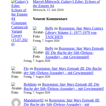
Marvel-Mittwoch:
Galaxy’s Edge: Echoes of
the Empire
#4
Mittwoch, 15. Juli 2026
Neueste Kommentare
BePe
zu
Rezension:
Star Wars Comics
Library Volume 1: 1977-1979
von
TASCHEN
Freitag, 7. August 2026
BePe
zu
Rezension:
Star Wars Episode
III: Die Rache der Sith
(Deluxe-
Ausgabe) – mit Gewinnspiel!
Freitag, 7. August 2026
Flo
zu
Rezension:
Star Wars Episode III: Die Rache
der Sith
(Deluxe-Ausgabe) – mit Gewinnspiel!
Freitag, 7. August 2026
Bohlinio
zu
Rezension:
Star Wars Episode III: Die
Rache der Sith
(Deluxe-Ausgabe) – mit Gewinnspiel!
Freitag, 7. August 2026
Mandalore92
zu
Rezension:
Star Wars Episode III:
Die Rache der Sith
(Deluxe-Ausgabe) – mit