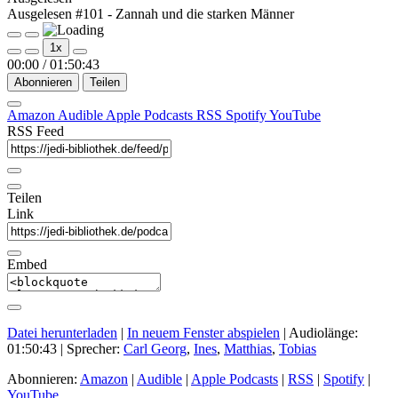
Ausgelesen #101 - Zannah und die starken Männer
Play
Pause
1x
Episode
Episode
00:00
/
01:50:43
Abonnieren
Teilen
Amazon
Audible
Apple Podcasts
RSS
Spotify
YouTube
RSS Feed
Teilen
Link
Embed
Datei herunterladen
|
In neuem Fenster abspielen
|
Audiolänge:
01:50:43
| Sprecher:
Carl Georg
,
Ines
,
Matthias
,
Tobias
Abonnieren:
Amazon
|
Audible
|
Apple Podcasts
|
RSS
|
Spotify
|
YouTube