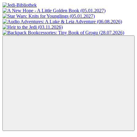
Zum
Inhalt
Jedi-
Das
springen
Bibliothek
Portal
für
Star
Wars-
Literatur
Menü