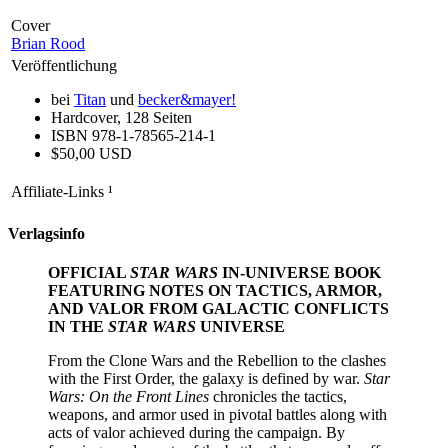
Cover
Brian Rood
Veröffentlichung
bei
Titan
und
becker&mayer!
Hardcover, 128 Seiten
ISBN 978-1-78565-214-1
$50,00 USD
Affiliate-Links
¹
Verlagsinfo
OFFICIAL
STAR WARS
IN-UNIVERSE BOOK
FEATURING NOTES ON TACTICS, ARMOR,
AND VALOR FROM GALACTIC CONFLICTS
IN THE
STAR WARS
UNIVERSE
From the Clone Wars and the Rebellion to the clashes
with the First Order, the galaxy is defined by war.
Star
Wars: On the Front Lines
chronicles the tactics,
weapons, and armor used in pivotal battles along with
acts of valor achieved during the campaign. By