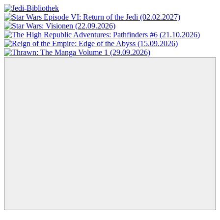
Zum
Inhalt
Jedi-
Das
springen
Bibliothek
Portal
für
Star
Wars-
Literatur
Menü