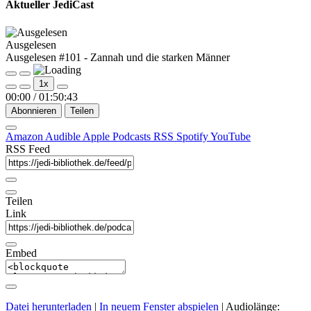
Aktueller JediCast
Ausgelesen
Ausgelesen #101 - Zannah und die starken Männer
Play
Pause
1x
Episode
Episode
00:00
/
01:50:43
Abonnieren
Teilen
Amazon
Audible
Apple Podcasts
RSS
Spotify
YouTube
RSS Feed
Teilen
Link
Embed
Datei herunterladen
|
In neuem Fenster abspielen
|
Audiolänge: