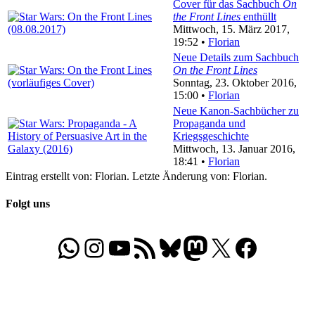
Cover für das Sachbuch
On
the Front Lines
enthüllt
Mittwoch, 15. März 2017,
19:52 •
Florian
Neue Details zum Sachbuch
On the Front Lines
Sonntag, 23. Oktober 2016,
15:00 •
Florian
Neue Kanon-Sachbücher zu
Propaganda und
Kriegsgeschichte
Mittwoch, 13. Januar 2016,
18:41 •
Florian
Eintrag erstellt von: Florian. Letzte Änderung von: Florian.
Folgt uns
WhatsApp
Folgt uns auf Instagram
Besucht unseren YouTube-Kanal
RSS-Feed
Bluesky
Folgt uns auf Mastodon
X
Folgt uns auf Face