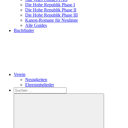
Die Hohe Republik Phase I
Die Hohe Republik Phase II
Die Hohe Republik Phase III
Kanon-Romane für Neulinge
Alle Guides
Buchfinder
Verein
Neuigkeiten
Ehrenmitglieder
Search
Suchen
nach: