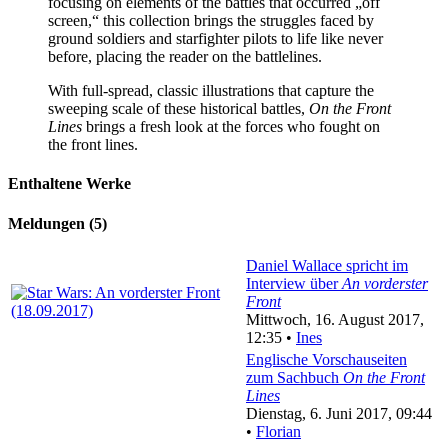
focusing on elements of the battles that occurred „off
screen,“ this collection brings the struggles faced by
ground soldiers and starfighter pilots to life like never
before, placing the reader on the battlelines.
With full-spread, classic illustrations that capture the
sweeping scale of these historical battles,
On the Front
Lines
brings a fresh look at the forces who fought on
the front lines.
Enthaltene Werke
Meldungen (5)
Daniel Wallace spricht im
Interview über
An vorderster
Front
Mittwoch, 16. August 2017,
12:35 •
Ines
Englische Vorschauseiten
zum Sachbuch
On the Front
Lines
Dienstag, 6. Juni 2017, 09:44
•
Florian