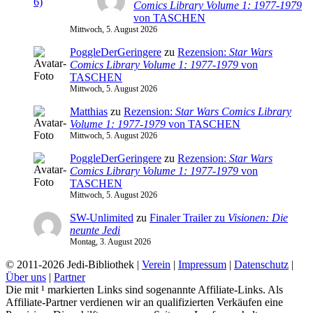
Comics Library Volume 1: 1977-1979
von TASCHEN
Mittwoch, 5. August 2026
PoggleDerGeringere
zu
Rezension:
Star Wars
Comics Library Volume 1: 1977-1979
von
TASCHEN
Mittwoch, 5. August 2026
Matthias
zu
Rezension:
Star Wars Comics Library
Volume 1: 1977-1979
von TASCHEN
Mittwoch, 5. August 2026
PoggleDerGeringere
zu
Rezension:
Star Wars
Comics Library Volume 1: 1977-1979
von
TASCHEN
Mittwoch, 5. August 2026
SW-Unlimited
zu
Finaler Trailer zu
Visionen: Die
neunte Jedi
Montag, 3. August 2026
© 2011-2026 Jedi-Bibliothek |
Verein
|
Impressum
|
Datenschutz
|
Über uns
|
Partner
Die mit ¹ markierten Links sind sogenannte Affiliate-Links. Als
Affiliate-Partner verdienen wir an qualifizierten Verkäufen eine