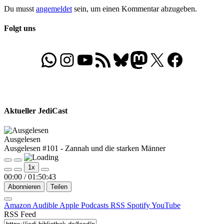
Du musst
angemeldet
sein, um einen Kommentar abzugeben.
Folgt uns
WhatsApp
Folgt uns auf Instagram
Besucht unseren YouTube-Kanal
RSS-Feed
Bluesky
Folgt uns auf Mastodon
X
Folgt uns auf Face
Aktueller JediCast
Ausgelesen
Ausgelesen #101 - Zannah und die starken Männer
Play
Pause
1x
Episode
Episode
00:00
/
01:50:43
Abonnieren
Teilen
Amazon
Audible
Apple Podcasts
RSS
Spotify
YouTube
RSS Feed