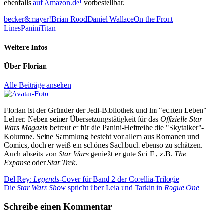
ebenfalls
auf Amazon.de
¹
vorbestellbar.
becker&mayer!
Brian Rood
Daniel Wallace
On the Front
Lines
Panini
Titan
Weitere Infos
Über
Florian
Alle Beiträge ansehen
Florian ist der Gründer der Jedi-Bibliothek und im "echten Leben"
Lehrer. Neben seiner Übersetzungstätigkeit für das
Offizielle Star
Wars Magazin
betreut er für die Panini-Heftreihe die "Skytalker"-
Kolumne. Seine Sammlung besteht vor allem aus Romanen und
Comics, doch er weiß ein schönes Sachbuch ebenso zu schätzen.
Auch abseits von
Star Wars
genießt er gute Sci-Fi, z.B.
The
Expanse
oder
Star Trek
.
Beitragsnavigation
Vorheriger
Del Rey:
Legends
-Cover für Band 2 der Corellia-Trilogie
Beitrag:
Nächster
Die
Star Wars Show
spricht über Leia und Tarkin in
Rogue One
Beitrag:
Schreibe einen Kommentar