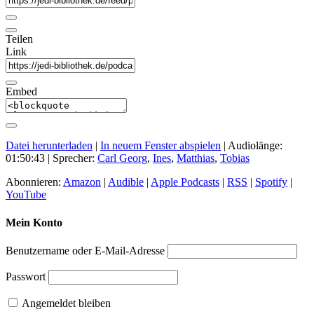
Teilen
Link
Embed
Datei herunterladen
|
In neuem Fenster abspielen
|
Audiolänge:
01:50:43
| Sprecher:
Carl Georg
,
Ines
,
Matthias
,
Tobias
Abonnieren:
Amazon
|
Audible
|
Apple Podcasts
|
RSS
|
Spotify
|
YouTube
Mein Konto
Benutzername oder E-Mail-Adresse
Passwort
Angemeldet bleiben