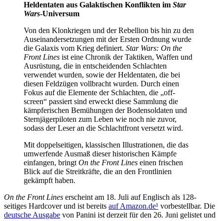
Heldentaten aus Galaktischen Konflikten im
Star
Wars
-Universum
Von den Klonkriegen und der Rebellion bis hin zu den
Auseinandersetzungen mit der Ersten Ordnung wurde
die Galaxis vom Krieg definiert.
Star Wars: On the
Front Lines
ist eine Chronik der Taktiken, Waffen und
Ausrüstung, die in entscheidenden Schlachten
verwendet wurden, sowie der Heldentaten, die bei
diesen Feldzügen vollbracht wurden. Durch einen
Fokus auf die Elemente der Schlachten, die „off-
screen“ passiert sind erweckt diese Sammlung die
kämpferischen Bemühungen der Bodensoldaten und
Sternjägerpiloten zum Leben wie noch nie zuvor,
sodass der Leser an die Schlachtfront versetzt wird.
Mit doppelseitigen, klassischen Illustrationen, die das
umwerfende Ausmaß dieser historischen Kämpfe
einfangen, bringt
On the Front Lines
einen frischen
Blick auf die Streitkräfte, die an den Frontlinien
gekämpft haben.
On the Front Lines
erscheint am 18. Juli auf Englisch als 128-
seitiges Hardcover und ist bereits
auf Amazon.de
¹
vorbestellbar. Die
deutsche Ausgabe
von Panini ist derzeit für den 26. Juni gelistet und