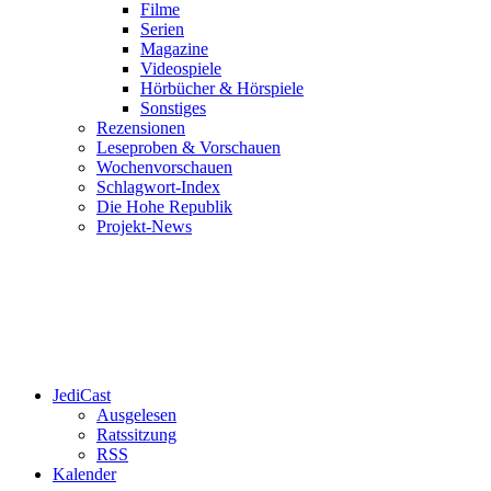
Filme
Serien
Magazine
Videospiele
Hörbücher & Hörspiele
Sonstiges
Rezensionen
Leseproben & Vorschauen
Wochenvorschauen
Schlagwort-Index
Die Hohe Republik
Projekt-News
JediCast
Ausgelesen
Ratssitzung
RSS
Kalender