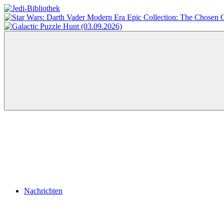
Zum
Inhalt
Jedi-
Das
springen
Bibliothek
Portal
für
Star
Wars-
Literatur
Menü
Nachrichten