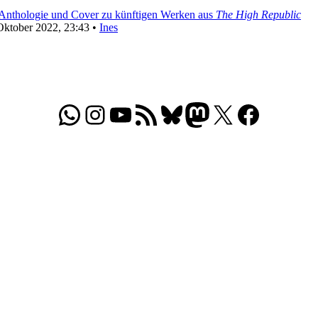
thologie und Cover zu künftigen Werken aus
The High Republic
Oktober 2022, 23:43 •
Ines
WhatsApp
Folgt uns auf Instagram
Besucht unseren YouTube-Kanal
RSS-Feed
Bluesky
Folgt uns auf Mastodon
X
Folgt uns auf Face