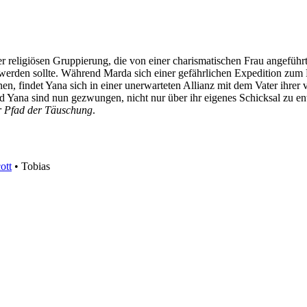
eligiösen Gruppierung, die von einer charismatischen Frau angeführt w
erden sollte. Während Marda sich einer gefährlichen Expedition zum P
n, findet Yana sich in einer unerwarteten Allianz mit dem Vater ihrer ve
 Yana sind nun gezwungen, nicht nur über ihr eigenes Schicksal zu en
r Pfad der Täuschung
.
ott
• Tobias