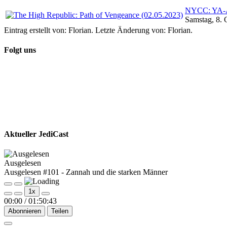
NYCC: YA-An
Samstag, 8. 
Eintrag erstellt von: Florian. Letzte Änderung von: Florian.
Folgt uns
Aktueller JediCast
Ausgelesen
Ausgelesen #101 - Zannah und die starken Männer
Play
Pause
1x
Episode
Episode
00:00
/
01:50:43
Abonnieren
Teilen