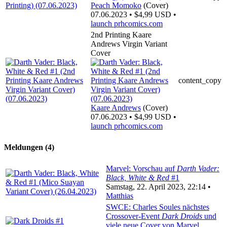
Peach Momoko
(Cover)
07.06.2023 • $4,99 USD •
launch
prhcomics.com
2nd Printing Kaare
Andrews Virgin Variant
Cover
content_copy
Kaare Andrews
(Cover)
07.06.2023 • $4,99 USD •
launch
prhcomics.com
Meldungen (4)
Marvel: Vorschau auf
Darth Vader:
Black, White & Red
#1
Samstag, 22. April 2023, 22:14 •
Matthias
SWCE: Charles Soules nächstes
Crossover-Event
Dark Droids
und
viele neue Cover von Marvel