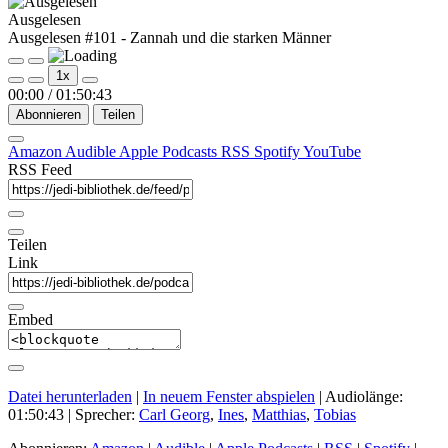
Ausgelesen
Ausgelesen #101 - Zannah und die starken Männer
Play
Pause
1x
Episode
Episode
00:00
/
01:50:43
Abonnieren
Teilen
Amazon
Audible
Apple Podcasts
RSS
Spotify
YouTube
RSS Feed
Teilen
Link
Embed
Datei herunterladen
|
In neuem Fenster abspielen
|
Audiolänge:
01:50:43
| Sprecher:
Carl Georg
,
Ines
,
Matthias
,
Tobias