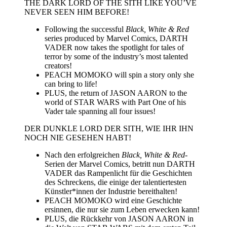
THE DARK LORD OF THE SITH LIKE YOU’VE
NEVER SEEN HIM BEFORE!
Following the successful
Black, White & Red
series produced by Marvel Comics, DARTH
VADER now takes the spotlight for tales of
terror by some of the industry’s most talented
creators!
PEACH MOMOKO will spin a story only she
can bring to life!
PLUS, the return of JASON AARON to the
world of STAR WARS with Part One of his
Vader tale spanning all four issues!
DER DUNKLE LORD DER SITH, WIE IHR IHN
NOCH NIE GESEHEN HABT!
Nach den erfolgreichen
Black, White & Red
-
Serien der Marvel Comics, betritt nun DARTH
VADER das Rampenlicht für die Geschichten
des Schreckens, die einige der talentiertesten
Künstler*innen der Industrie bereithalten!
PEACH MOMOKO wird eine Geschichte
ersinnen, die nur sie zum Leben erwecken kann!
PLUS, die Rückkehr von JASON AARON in