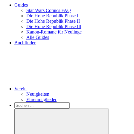
Guides
Star Wars Comics FAQ
Die Hohe Republik Phase I
Die Hohe Republik Phase II
Die Hohe Republik Phase III
Kanon-Romane für Neulinge
Alle Guides
Buchfinder
Verein
Neuigkeiten
Ehrenmitglieder
Search
Suchen
nach: