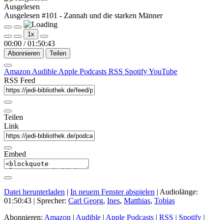
Ausgelesen
Ausgelesen #101 - Zannah und die starken Männer
Play
Pause
1x
Episode
Episode
00:00
/
01:50:43
Abonnieren
Teilen
Amazon
Audible
Apple Podcasts
RSS
Spotify
YouTube
RSS Feed
Teilen
Link
Embed
Datei herunterladen
|
In neuem Fenster abspielen
|
Audiolänge:
01:50:43
| Sprecher:
Carl Georg
,
Ines
,
Matthias
,
Tobias
Abonnieren:
Amazon
|
Audible
|
Apple Podcasts
|
RSS
|
Spotify
|