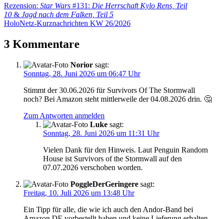
Beitragsnavigation
Vorheriger
Rezension:
Star Wars
#131:
Die Herrschaft Kylo Rens, Teil
Beitrag:
10
&
Jagd nach dem Falken, Teil 5
Nächster
HoloNetz-Kurznachrichten KW 26/2026
Beitrag:
3 Kommentare
Norior
sagt:
Sonntag, 28. Juni 2026 um 06:47 Uhr
Stimmt der 30.06.2026 für Survivors Of The Stormwall
noch? Bei Amazon steht mittlerweile der 04.08.2026 drin. 🤔
Zum Antworten anmelden
Luke
sagt:
Sonntag, 28. Juni 2026 um 11:31 Uhr
Vielen Dank für den Hinweis. Laut Penguin Random
House ist Survivors of the Stormwall auf den
07.07.2026 verschoben worden.
PoggleDerGeringere
sagt:
Freitag, 10. Juli 2026 um 13:48 Uhr
Ein Tipp für alle, die wie ich auch den Andor-Band bei
Amazon DE vorbestellt haben und keine Lieferung erhalten