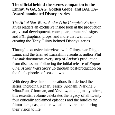
The official behind-the-scenes companion to the
Emmy, WGA, SAG, Golden Globe, and BAFTA–
Award nominated Disney+ series
The Art of Star Wars: Andor (The Complete Series)
gives readers an exclusive inside look at the production
art, visual development, concept art, creature designs
and FX, graphics, props, and more that went into
creating the Tony Gilroy helmed Disney+ series.
Through extensive interviews with Gilroy, star Diego
Luna, and the talented Lucasfilm visualists, author Phil
Szostak documents every step of
Andor
’s production
from discussions following the initial release of
Rogue
One: A Star Wars Story
up through post-production on
the final episodes of season two.
With deep dives into the locations that defined the
series, including Kenari, Ferrix, Aldhani, Narkina 5,
Mina-Rau, Ghorman, and Yavin 4, among many others,
this essential volume celebrates the legacy of all twenty-
four critically acclaimed episodes and the hurdles the
filmmakers, cast, and crew had to overcome to bring
their vision to life.