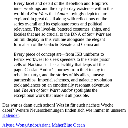
Every facet and detail of the Rebellion and Empire’s
inner workings and the day-to-day existence within the
world of
Star Wars
that
Andor
lovingly depicted are
explored in great detail along with reflections on the
series overall and its espionage roots and political
relevance. The lived-in, battered costumes, ships, and
locales that are so crucial to the DNA of
Star Wars
are
on full display in this volume alongside the elegant
formalism of the Galactic Senate and Coruscant.
Every piece of concept art—from ISB uniforms to
Ferrix workwear to sleek speeders to the sterile prison
cells of Narkina 5—has a tactility that leaps off the
page. Cassian Andor’s journey from thief to spy to
rebel to martyr, and the stories of his allies, uneasy
partnerships, Imperial schemes, and galactic revolution
took audiences on an emotionally resonant adventure
and
The Art of Star Wars: Andor
spotlights the
exceptional work that made it all possible.
Das war es dann auch schon! Was ist für euch nächste Woche
dabei? Weitere Neuerscheinungen finden sich wie immer in unserem
Kalender
.
Alyssa Wong
Andor
Ariana Maher
Blue Ocean