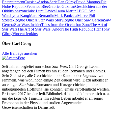
Entertainment
Cassian-Andor-Serie
Dan Gilroy
David Marquez
Die
Hohe Republik
Federico Blee
Gabriel Guzman
Geschichten aus der
Okklusionszone
Jake Lunt Davies
Laura Martin
LEGO Star
Wars
Lydia Kang
Marc Bernardin
Mark Paniccia
Marvel
Phil
Szostak
Rogue One: A Star Wars Story
Rogue One: Saw Gerrera
Saw
Gerrera
Star Wars Insider
Tales from the Occlusion Zone
The Art of
Star Wars
The Art of Star Wars: Andor
The High Republic
Titan
Tony
Gilroy
Vincent Jenkins
Über
Carl Georg
Alle Beiträge ansehen
Seit Jahren begleitet nun schon
Star Wars
Carl Georgs Leben,
angefangen bei den Filmen bis hin zu den Romanen und Comics.
Sein Ziel ist es, alle Geschichten – ob Kanon oder
Legends
– zu
sammeln, was wohl noch einige Zeit dauern wird. Dazu arbeitet er
an einigen
Star Wars
-Romanen und Kurzgeschichten, in der
unbegründeten Hoffnung, sie könnten jemals veröffentlicht werden.
Er ist seit 2017 bei der Jedi-Bibliothek dabei und kümmert sich u. a.
um die
Legends
-Timeline. Im echten Leben arbeitet er an seiner
Promotion in der Physik und studiert Angewandte
Geowissenschaften in Darmstadt.