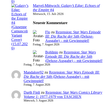
Marvel-Mittwoch:
Galaxy’s Edge: Echoes of
the Empire
#4
Mittwoch, 15. Juli 2026
Neueste Kommentare
Flo
zu
Rezension:
Star Wars Episode
III: Die Rache der Sith
(Deluxe-
Ausgabe) – mit Gewinnspiel!
Freitag, 7. August 2026
Bohlinio
zu
Rezension:
Star Wars
Episode III: Die Rache der Sith
(Deluxe-Ausgabe) – mit Gewinnspiel!
Freitag, 7. August 2026
Mandalore92
zu
Rezension:
Star Wars Episode III:
Die Rache der Sith
(Deluxe-Ausgabe) – mit
Gewinnspiel!
Freitag, 7. August 2026
Darth Finli
zu
Rezension:
Star Wars Comics Library
Volume 1: 1977-1979
von TASCHEN
Mittwoch, 5. August 2026