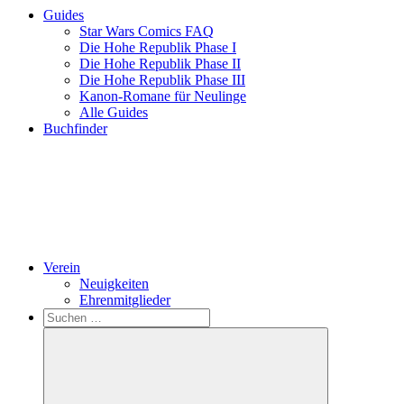
Guides
Star Wars Comics FAQ
Die Hohe Republik Phase I
Die Hohe Republik Phase II
Die Hohe Republik Phase III
Kanon-Romane für Neulinge
Alle Guides
Buchfinder
Verein
Neuigkeiten
Ehrenmitglieder
Search
Suchen
nach: