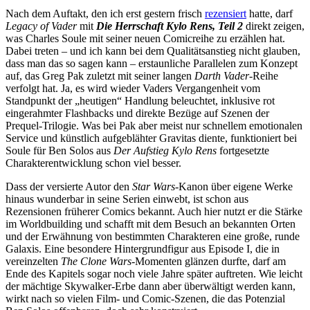
Nach dem Auftakt, den ich erst gestern frisch
rezensiert
hatte, darf
Legacy of Vader
mit
Die Herrschaft Kylo Rens, Teil 2
direkt zeigen,
was Charles Soule mit seiner neuen Comicreihe zu erzählen hat.
Dabei treten – und ich kann bei dem Qualitätsanstieg nicht glauben,
dass man das so sagen kann – erstaunliche Parallelen zum Konzept
auf, das Greg Pak zuletzt mit seiner langen
Darth Vader
-Reihe
verfolgt hat. Ja, es wird wieder Vaders Vergangenheit vom
Standpunkt der „heutigen“ Handlung beleuchtet, inklusive rot
eingerahmter Flashbacks und direkte Bezüge auf Szenen der
Prequel-Trilogie. Was bei Pak aber meist nur schnellem emotionalen
Service und künstlich aufgeblähter Gravitas diente, funktioniert bei
Soule für Ben Solos aus
Der Aufstieg Kylo Rens
fortgesetzte
Charakterentwicklung schon viel besser.
Dass der versierte Autor den
Star Wars
-Kanon über eigene Werke
hinaus wunderbar in seine Serien einwebt, ist schon aus
Rezensionen früherer Comics bekannt. Auch hier nutzt er die Stärke
im Worldbuilding und schafft mit dem Besuch an bekannten Orten
und der Erwähnung von bestimmten Charakteren eine große, runde
Galaxis. Eine besondere Hintergrundfigur aus Episode I, die in
vereinzelten
The Clone Wars
-Momenten glänzen durfte, darf am
Ende des Kapitels sogar noch viele Jahre später auftreten. Wie leicht
der mächtige Skywalker-Erbe dann aber überwältigt werden kann,
wirkt nach so vielen Film- und Comic-Szenen, die das Potenzial