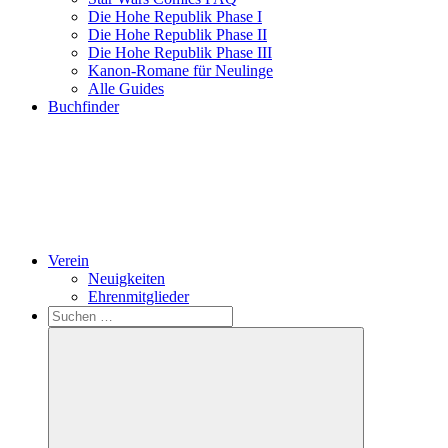
Die Hohe Republik Phase I
Die Hohe Republik Phase II
Die Hohe Republik Phase III
Kanon-Romane für Neulinge
Alle Guides
Buchfinder
Verein
Neuigkeiten
Ehrenmitglieder
Search
Suchen
nach: