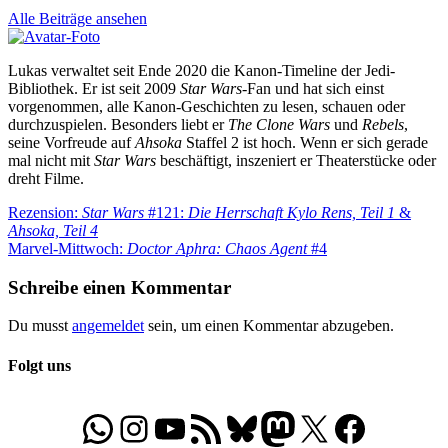
Alle Beiträge ansehen
Lukas verwaltet seit Ende 2020 die Kanon-Timeline der Jedi-
Bibliothek. Er ist seit 2009
Star Wars
-Fan und hat sich einst
vorgenommen, alle Kanon-Geschichten zu lesen, schauen oder
durchzuspielen. Besonders liebt er
The Clone Wars
und
Rebels
,
seine Vorfreude auf
Ahsoka
Staffel 2 ist hoch. Wenn er sich gerade
mal nicht mit
Star Wars
beschäftigt, inszeniert er Theaterstücke oder
dreht Filme.
Beitragsnavigation
Vorheriger
Rezension:
Star Wars
#121:
Die Herrschaft Kylo Rens, Teil 1
&
Beitrag:
Ahsoka, Teil 4
Nächster
Marvel-Mittwoch:
Doctor Aphra: Chaos Agent
#4
Beitrag:
Schreibe einen Kommentar
Du musst
angemeldet
sein, um einen Kommentar abzugeben.
Folgt uns
WhatsApp
Folgt uns auf Instagram
Besucht unseren YouTube-Kanal
RSS-Feed
Bluesky
Folgt uns auf Mastodon
X
Folgt uns auf Face