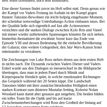
Ben Solos offenbaren, doch sehr konstruiert.
Eine dieser Szenen findet zuvor im Heft selbst statt. Denn genau wie
der Kampf vor Vaders Festung im Auftakt ist der Kampf gegen
finstere Tatooine-Bewohner ein leicht holprig eingebauter Moment,
der scheinbar notwendige Unterhaltungs-Action einbauen muss. Bei
der Qualität ließe sich eigentlich auf fast alle Actionszenen
verzichten und die starken Dialoge zwischen Kylo Ren und Vaneé
mit immer wieder auftretenden Spannungen könnten für sich stehen.
Immerhin thematisiert die erwähnte Szene kurz das Ende von
Episode VIII und dessen Bedeutung für die einfache Bevölkerung
der Galaxis; eine weitere Gelegenheit, den
Star Wars
-Kanon fester
miteinander zu verzahnen.
Die Zeichnungen von Luke Ross stehen denen aus dem ersten Heft
in nichts nach. Die Dynamik zwischen Vaders Diener und Vaders
Enkel wurde aus den Dialogen so messerscharf in die Bildsprache
übertragen, dass man in jedem Panel durch Mimik und
Körpersprache förmlich spürt, in welche emotionalen Richtungen
das Gespräch während der 20 Seiten kippt. Die Landschaft
Tatooines bildet mit ihrer zunächst blendenden Helligkeit einen
starken Kontrast zum düsteren Mustafar-Setting, Kolorist Nolan
Woodard kann damit aber genauso gut umgehen. Die beiden bilden
ein tolles Team für die Optik und bis auf kurze
Zwischenunterbrechungen wird Ross den Großteil der bislang auf
12 Ausgaben angesetzten Serie zeichnen.