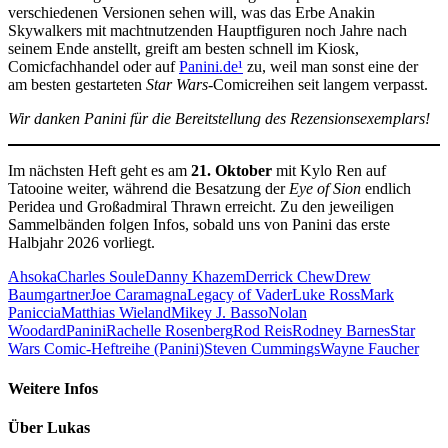
verschiedenen Versionen sehen will, was das Erbe Anakin
Skywalkers mit machtnutzenden Hauptfiguren noch Jahre nach
seinem Ende anstellt, greift am besten schnell im Kiosk,
Comicfachhandel oder auf
Panini.de
¹
zu, weil man sonst eine der
am besten gestarteten
Star Wars
-Comicreihen seit langem verpasst.
Wir danken Panini für die Bereitstellung des Rezensionsexemplars!
Im nächsten Heft geht es am
21. Oktober
mit Kylo Ren auf
Tatooine weiter, während die Besatzung der
Eye of Sion
endlich
Peridea und Großadmiral Thrawn erreicht. Zu den jeweiligen
Sammelbänden folgen Infos, sobald uns von Panini das erste
Halbjahr 2026 vorliegt.
Ahsoka
Charles Soule
Danny Khazem
Derrick Chew
Drew
Baumgartner
Joe Caramagna
Legacy of Vader
Luke Ross
Mark
Paniccia
Matthias Wieland
Mikey J. Basso
Nolan
Woodard
Panini
Rachelle Rosenberg
Rod Reis
Rodney Barnes
Star
Wars Comic-Heftreihe (Panini)
Steven Cummings
Wayne Faucher
Weitere Infos
Über
Lukas