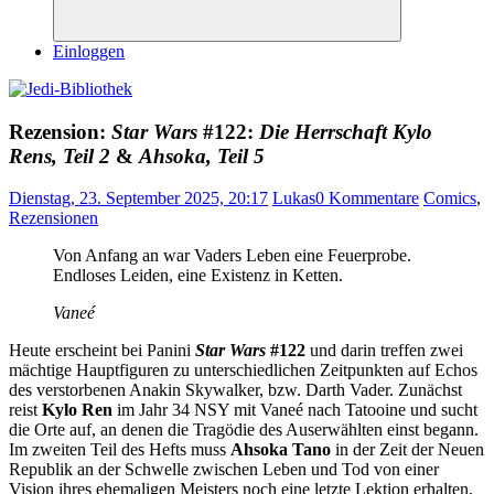
Suchen
Einloggen
Rezension:
Star Wars
#122:
Die Herrschaft Kylo
Rens, Teil 2
&
Ahsoka, Teil 5
Dienstag, 23. September 2025, 20:17
Lukas
0 Kommentare
Comics
,
Rezensionen
Von Anfang an war Vaders Leben eine Feuerprobe.
Endloses Leiden, eine Existenz in Ketten.
Vaneé
Heute erscheint bei Panini
Star Wars
#122
und darin treffen zwei
mächtige Hauptfiguren zu unterschiedlichen Zeitpunkten auf Echos
des verstorbenen Anakin Skywalker, bzw. Darth Vader. Zunächst
reist
Kylo Ren
im Jahr 34 NSY mit Vaneé nach Tatooine und sucht
die Orte auf, an denen die Tragödie des Auserwählten einst begann.
Im zweiten Teil des Hefts muss
Ahsoka Tano
in der Zeit der Neuen
Republik an der Schwelle zwischen Leben und Tod von einer
Vision ihres ehemaligen Meisters noch eine letzte Lektion erhalten,