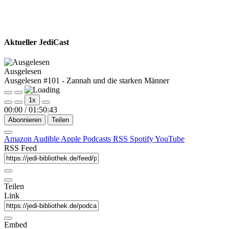
Aktueller JediCast
Ausgelesen
Ausgelesen #101 - Zannah und die starken Männer
Play
Pause
1x
Episode
Episode
00:00
/
01:50:43
Abonnieren
Teilen
Amazon
Audible
Apple Podcasts
RSS
Spotify
YouTube
RSS Feed
Teilen
Link
Embed