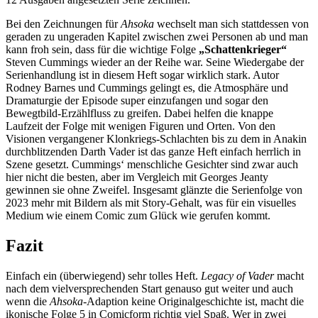
Bei den Zeichnungen für
Ahsoka
wechselt man sich stattdessen von
geraden zu ungeraden Kapitel zwischen zwei Personen ab und man
kann froh sein, dass für die wichtige Folge
„Schattenkrieger“
Steven Cummings wieder an der Reihe war. Seine Wiedergabe der
Serienhandlung ist in diesem Heft sogar wirklich stark. Autor
Rodney Barnes und Cummings gelingt es, die Atmosphäre und
Dramaturgie der Episode super einzufangen und sogar den
Bewegtbild-Erzählfluss zu greifen. Dabei helfen die knappe
Laufzeit der Folge mit wenigen Figuren und Orten. Von den
Visionen vergangener Klonkriegs-Schlachten bis zu dem in Anakin
durchblitzenden Darth Vader ist das ganze Heft einfach herrlich in
Szene gesetzt. Cummings‘ menschliche Gesichter sind zwar auch
hier nicht die besten, aber im Vergleich mit Georges Jeanty
gewinnen sie ohne Zweifel. Insgesamt glänzte die Serienfolge von
2023 mehr mit Bildern als mit Story-Gehalt, was für ein visuelles
Medium wie einem Comic zum Glück wie gerufen kommt.
Fazit
Einfach ein (überwiegend) sehr tolles Heft.
Legacy of Vader
macht
nach dem vielversprechenden Start genauso gut weiter und auch
wenn die
Ahsoka
-Adaption keine Originalgeschichte ist, macht die
ikonische Folge 5 in Comicform richtig viel Spaß. Wer in zwei