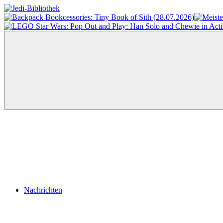
Zum
Inhalt
Jedi-
Das
springen
Bibliothek
Portal
für
Star
Wars-
Literatur
Menü
Nachrichten