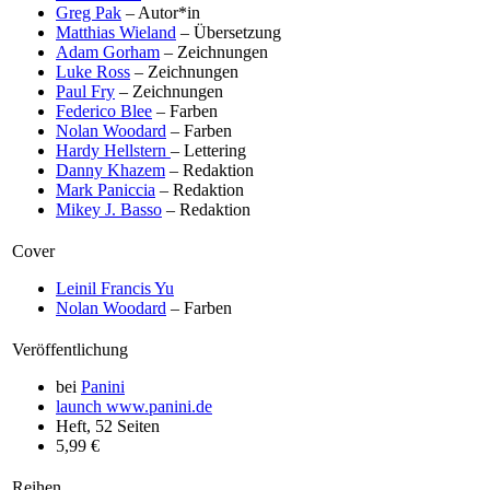
Greg Pak
– Autor*in
Matthias Wieland
– Übersetzung
Adam Gorham
– Zeichnungen
Luke Ross
– Zeichnungen
Paul Fry
– Zeichnungen
Federico Blee
– Farben
Nolan Woodard
– Farben
Hardy Hellstern
– Lettering
Danny Khazem
– Redaktion
Mark Paniccia
– Redaktion
Mikey J. Basso
– Redaktion
Cover
Leinil Francis Yu
Nolan Woodard
– Farben
Veröffentlichung
bei
Panini
launch
www.panini.de
Heft, 52 Seiten
5,99 €
Reihen