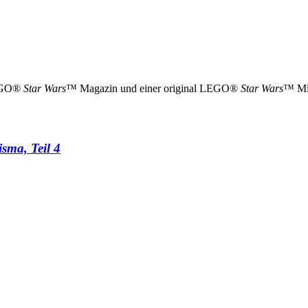
LEGO®
Star Wars
™ Magazin und einer original LEGO®
Star Wars
™ Min
sma, Teil 4