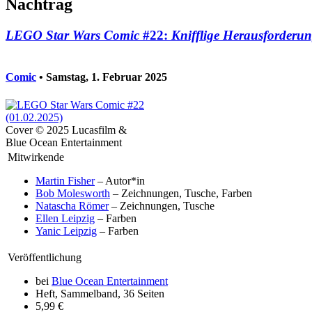
Nachtrag
LEGO Star Wars Comic
#22:
Knifflige Herausforderu
Comic
• Samstag, 1. Februar 2025
Cover © 2025 Lucasfilm &
Blue Ocean Entertainment
Mitwirkende
Martin Fisher
– Autor*in
Bob Molesworth
– Zeichnungen, Tusche, Farben
Natascha Römer
– Zeichnungen, Tusche
Ellen Leipzig
– Farben
Yanic Leipzig
– Farben
Veröffentlichung
bei
Blue Ocean Entertainment
Heft, Sammelband, 36 Seiten
5,99 €