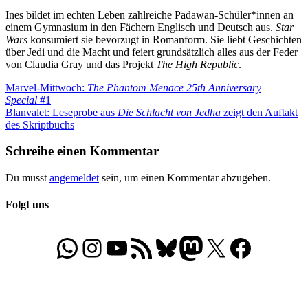
Ines bildet im echten Leben zahlreiche Padawan-Schüler*innen an
einem Gymnasium in den Fächern Englisch und Deutsch aus.
Star
Wars
konsumiert sie bevorzugt in Romanform. Sie liebt Geschichten
über Jedi und die Macht und feiert grundsätzlich alles aus der Feder
von Claudia Gray und das Projekt
The High Republic
.
Beitragsnavigation
Vorheriger
Marvel-Mittwoch:
The Phantom Menace 25th Anniversary
Beitrag:
Special
#1
Nächster
Blanvalet: Leseprobe aus
Die Schlacht von Jedha
zeigt den Auftakt
Beitrag:
des Skriptbuchs
Schreibe einen Kommentar
Du musst
angemeldet
sein, um einen Kommentar abzugeben.
Folgt uns
WhatsApp
Folgt uns auf Instagram
Besucht unseren YouTube-Kanal
RSS-Feed
Bluesky
Folgt uns auf Mastodon
X
Folgt uns auf Face