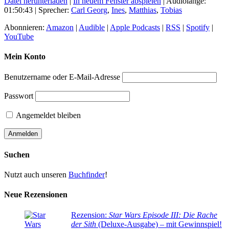
Datei herunterladen
|
In neuem Fenster abspielen
|
Audiolänge:
01:50:43
| Sprecher:
Carl Georg
,
Ines
,
Matthias
,
Tobias
Abonnieren:
Amazon
|
Audible
|
Apple Podcasts
|
RSS
|
Spotify
|
YouTube
Mein Konto
Benutzername oder E-Mail-Adresse
Passwort
Angemeldet bleiben
Suchen
Nutzt auch unseren
Buchfinder
!
Neue Rezensionen
Rezension:
Star Wars Episode III: Die Rache
der Sith
(Deluxe-Ausgabe) – mit Gewinnspiel!