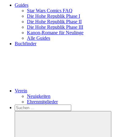
Guides
Star Wars Comics FAQ
Die Hohe Republik Phase I
Die Hohe Republik Phase II
Die Hohe Republik Phase III
Kanon-Romane für Neulinge
Alle Guides
Buchfinder
Verein
Neuigkeiten
Ehrenmitglieder
Search
Suchen
nach: