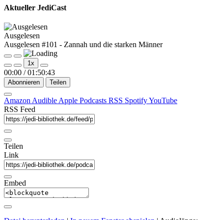
Aktueller JediCast
Ausgelesen
Ausgelesen #101 - Zannah und die starken Männer
Play
Pause
1x
Episode
Episode
00:00
/
01:50:43
Abonnieren
Teilen
Amazon
Audible
Apple Podcasts
RSS
Spotify
YouTube
RSS Feed
Teilen
Link
Embed