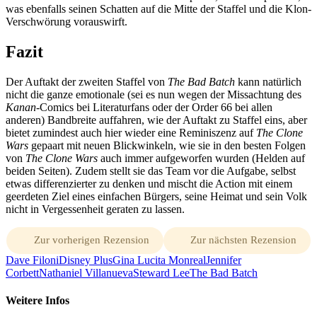
was ebenfalls seinen Schatten auf die Mitte der Staffel und die Klon-
Verschwörung vorauswirft.
Fazit
Der Auftakt der zweiten Staffel von
The Bad Batch
kann natürlich
nicht die ganze emotionale (sei es nun wegen der Missachtung des
Kanan
-Comics bei Literaturfans oder der Order 66 bei allen
anderen) Bandbreite auffahren, wie der Auftakt zu Staffel eins, aber
bietet zumindest auch hier wieder eine Reminiszenz auf
The Clone
Wars
gepaart mit neuen Blickwinkeln, wie sie in den besten Folgen
von
The Clone Wars
auch immer aufgeworfen wurden (Helden auf
beiden Seiten). Zudem stellt sie das Team vor die Aufgabe, selbst
etwas differenzierter zu denken und mischt die Action mit einem
geerdeten Ziel eines einfachen Bürgers, seine Heimat und sein Volk
nicht in Vergessenheit geraten zu lassen.
Zur vorherigen Rezension
Zur nächsten Rezension
Dave Filoni
Disney Plus
Gina Lucita Monreal
Jennifer
Corbett
Nathaniel Villanueva
Steward Lee
The Bad Batch
Weitere Infos