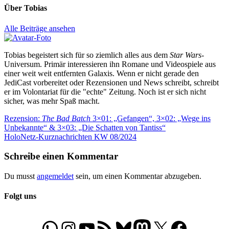
Über
Tobias
Alle Beiträge ansehen
Tobias begeistert sich für so ziemlich alles aus dem
Star Wars
-
Universum. Primär interessieren ihn Romane und Videospiele aus
einer weit weit entfernten Galaxis. Wenn er nicht gerade den
JediCast vorbereitet oder Rezensionen und News schreibt, schreibt
er im Volontariat für die "echte" Zeitung. Noch ist er sich nicht
sicher, was mehr Spaß macht.
Beitragsnavigation
Vorheriger
Rezension:
The Bad Batch
3×01: „Gefangen“, 3×02: „Wege ins
Beitrag:
Unbekannte“ & 3×03: „Die Schatten von Tantiss“
Nächster
HoloNetz-Kurznachrichten KW 08/2024
Beitrag:
Schreibe einen Kommentar
Du musst
angemeldet
sein, um einen Kommentar abzugeben.
Folgt uns
WhatsApp
Folgt uns auf Instagram
Besucht unseren YouTube-Kanal
RSS-Feed
Bluesky
Folgt uns auf Mastodon
X
Folgt uns auf Face