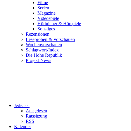
Filme
Serien
Magazine
Videospiele
Hörbücher & Hörspiele
Sonstiges
Rezensionen
Leseproben & Vorschauen
Wochenvorschauen
Schlagwort-Index
Die Hohe Republik
Projekt-News
JediCast
Ausgelesen
Ratssitzung
RSS
Kalender