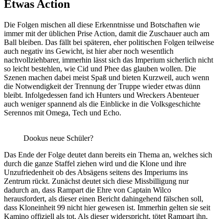
Etwas Action
Die Folgen mischen all diese Erkenntnisse und Botschaften wie
immer mit der üblichen Prise Action, damit die Zuschauer auch am
Ball bleiben. Das fällt bei späteren, eher politischen Folgen teilweise
auch negativ ins Gewicht, ist hier aber noch wesentlich
nachvollziehbarer, immerhin lässt sich das Imperium sicherlich nicht
so leicht bestehlen, wie Cid und Phee das glauben wollen. Die
Szenen machen dabei meist Spaß und bieten Kurzweil, auch wenn
die Notwendigkeit der Trennung der Truppe wieder etwas dünn
bleibt. Infolgedessen fand ich Hunters und Wreckers Abenteuer
auch weniger spannend als die Einblicke in die Volksgeschichte
Serennos mit Omega, Tech und Echo.
Dookus neue Schüler?
Das Ende der Folge deutet dann bereits ein Thema an, welches sich
durch die ganze Staffel ziehen wird und die Klone und ihre
Unzufriedenheit ob des Absägens seitens des Imperiums ins
Zentrum rückt. Zunächst deutet sich diese Missbilligung nur
dadurch an, dass Rampart die Ehre von Captain Wilco
herausfordert, als dieser einen Bericht dahingehend fälschen soll,
dass Kloneinheit 99 nicht hier gewesen ist. Immerhin gelten sie seit
Kamino offiziell als tot. Als dieser widerspricht, tötet Rampart ihn,