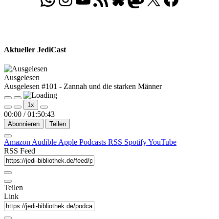
Aktueller JediCast
Ausgelesen
Ausgelesen #101 - Zannah und die starken Männer
Play
Pause
1x
Episode
Episode
00:00
/
01:50:43
Abonnieren
Teilen
Amazon
Audible
Apple Podcasts
RSS
Spotify
YouTube
RSS Feed
Teilen
Link