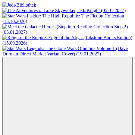
Zum
Inhalt
Jedi-
Das
springen
Bibliothek
Portal
für
Star
Wars-
Literatur
Menü