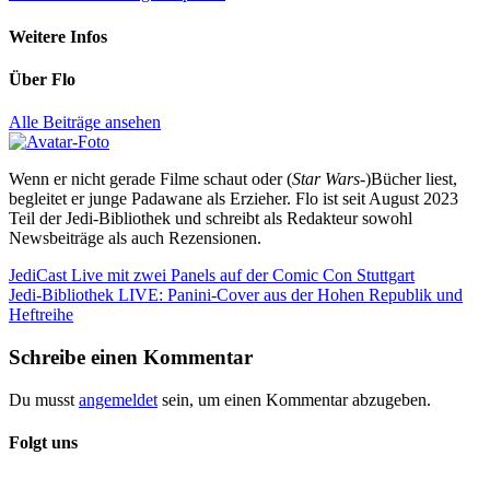
Weitere Infos
Über
Flo
Alle Beiträge ansehen
Wenn er nicht gerade Filme schaut oder (
Star Wars
-)Bücher liest,
begleitet er junge Padawane als Erzieher. Flo ist seit August 2023
Teil der Jedi-Bibliothek und schreibt als Redakteur sowohl
Newsbeiträge als auch Rezensionen.
Beitragsnavigation
Vorheriger
JediCast Live mit zwei Panels auf der Comic Con Stuttgart
Beitrag:
Nächster
Jedi-Bibliothek LIVE: Panini-Cover aus der Hohen Republik und
Beitrag:
Heftreihe
Schreibe einen Kommentar
Du musst
angemeldet
sein, um einen Kommentar abzugeben.
Folgt uns