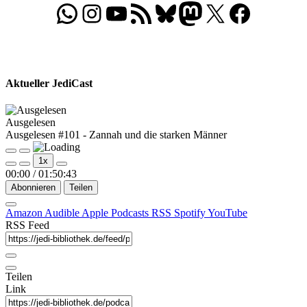
WhatsApp
Folgt uns auf Instagram
Besucht unseren YouTube-Kanal
RSS-Feed
Bluesky
Folgt uns auf Mastodon
X
Folgt uns auf Face
Aktueller JediCast
Ausgelesen
Ausgelesen #101 - Zannah und die starken Männer
Play
Pause
1x
Episode
Episode
00:00
/
01:50:43
Abonnieren
Teilen
Amazon
Audible
Apple Podcasts
RSS
Spotify
YouTube
RSS Feed
Teilen
Link