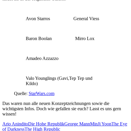
Avon Starros
General Viess
Baron Boolan
Mirro Lox
Amadeo Azzazzo
Valo Younglings (Gavi,Tep Tep und
Kildo)
Quelle:
StarWars.com
Das waren nun alle neuen Konzeptzeichnungen sowie die
wichtigsten Infos. Doch wie gefallen sie euch? Lasst es uns gern
wissen!
Ario Anindito
Die Hohe Republik
George Mann
MinJi Yoon
The Eye
of Darkness
The High Republic