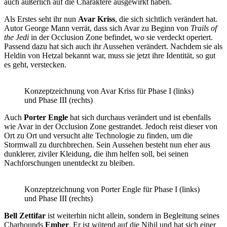
auch äußerlich auf die Charaktere ausgewirkt haben.
Als Erstes seht ihr nun
Avar Kriss
, die sich sichtlich verändert hat.
Autor George Mann verrät, dass sich Avar zu Beginn von
Trails of
the Jedi
in der Occlusion Zone befindet, wo sie verdeckt operiert.
Passend dazu hat sich auch ihr Aussehen verändert. Nachdem sie als
Heldin von Hetzal bekannt war, muss sie jetzt ihre Identität, so gut
es geht, verstecken.
Konzeptzeichnung von Avar Kriss für Phase I (links)
und Phase III (rechts)
Auch
Porter Engle
hat sich durchaus verändert und ist ebenfalls
wie Avar in der Occlusion Zone gestrandet. Jedoch reist dieser von
Ort zu Ort und versucht alte Technologie zu finden, um die
Stormwall zu durchbrechen. Sein Aussehen besteht nun eher aus
dunklerer, ziviler Kleidung, die ihm helfen soll, bei seinen
Nachforschungen unentdeckt zu bleiben.
Konzeptzeichnung von Porter Engle für Phase I (links)
und Phase III (rechts)
Bell Zettifar
ist weiterhin nicht allein, sondern in Begleitung seines
Charhounds
Ember
. Er ist wütend auf die Nihil und hat sich einer