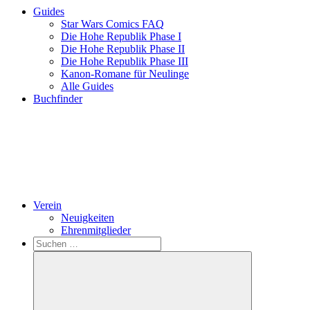
Guides
Star Wars Comics FAQ
Die Hohe Republik Phase I
Die Hohe Republik Phase II
Die Hohe Republik Phase III
Kanon-Romane für Neulinge
Alle Guides
Buchfinder
Verein
Neuigkeiten
Ehrenmitglieder
Search
Suchen
nach: