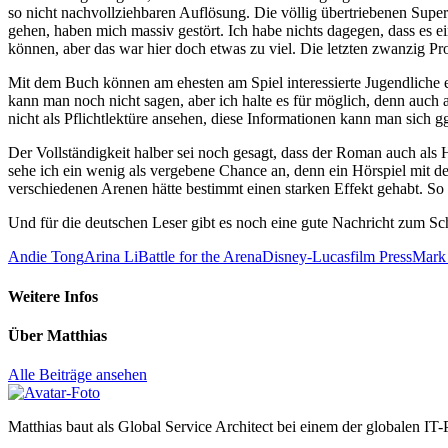
so nicht nachvollziehbaren Auflösung. Die völlig übertriebenen Superfä
gehen, haben mich massiv gestört. Ich habe nichts dagegen, dass es
können, aber das war hier doch etwas zu viel. Die letzten zwanzig P
Mit dem Buch können am ehesten am Spiel interessierte Jugendliche
kann man noch nicht sagen, aber ich halte es für möglich, denn auc
nicht als Pflichtlektüre ansehen, diese Informationen kann man sich gg
Der Vollständigkeit halber sei noch gesagt, dass der Roman auch als
sehe ich ein wenig als vergebene Chance an, denn ein Hörspiel mit 
verschiedenen Arenen hätte bestimmt einen starken Effekt gehabt. So
Und für die deutschen Leser gibt es noch eine gute Nachricht zum S
Andie Tong
Arina Li
Battle for the Arena
Disney-Lucasfilm Press
Mark
Weitere Infos
Über
Matthias
Alle Beiträge ansehen
Matthias baut als Global Service Architect bei einem der globalen IT-