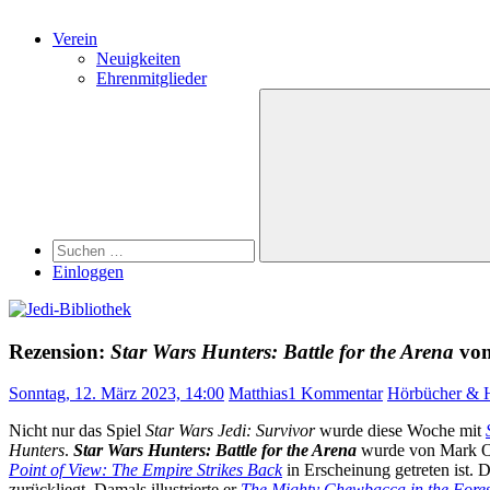
Verein
Neuigkeiten
Ehrenmitglieder
Search
Suchen
nach:
Suchen
Einloggen
Rezension:
Star Wars Hunters: Battle for the Arena
von
Sonntag, 12. März 2023, 14:00
Matthias
1 Kommentar
Hörbücher & H
Nicht nur das Spiel
Star Wars Jedi: Survivor
wurde diese Woche mit
Hunters
.
Star Wars Hunters: Battle for the Arena
wurde von Mark Os
Point of View: The Empire Strikes Back
in Erscheinung getreten ist. 
zurückliegt. Damals illustrierte er
The Mighty Chewbacca in the Fores