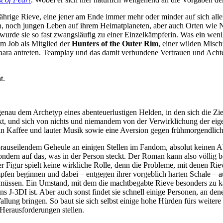
ährige Rieve, eine jener am Ende immer mehr oder minder auf sich alle
igen, noch jungen Leben auf ihrem Heimatplaneten, aber auch Orten wie
wurde sie so fast zwangsläufig zu einer Einzelkämpferin. Was ein wen
nem Job als Mitglied der
Hunters of the Outer Rim
, einer wilden Misch
ra antreten. Teamplay und das damit verbundene Vertrauen und Achten
t.
enau dem Archetyp eines abenteuerlustigen Helden, in den sich die Ziel
ckt, und sich von nichts und niemandem von der Verwirklichung der ei
n Kaffee und lauter Musik sowie eine Aversion gegen frühmorgendliche 
rauseilendem Geheule an einigen Stellen im Fandom, absolut keinen Abbr
dern auf das, was in der Person steckt. Der Roman kann also völlig 
ser Figur spielt keine wirkliche Rolle, denn die Probleme, mit denen Ri
ämpfen beginnen und dabei – entgegen ihrer vorgeblich harten Schale 
 müssen. Ein Umstand, mit dem die machtbegabte Rieve besonders zu käm
s J-3DI ist. Aber auch sonst findet sie schnell einige Personen, an den
llung bringen. So baut sie sich selbst einige hohe Hürden fürs weiter
 Herausforderungen stellen.