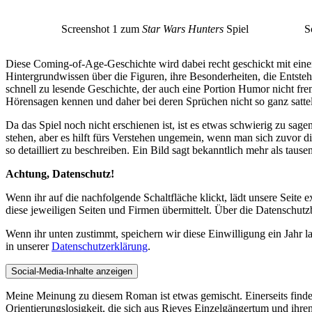
Screenshot 1 zum
Star Wars Hunters
Spiel
S
Diese Coming-of-Age-Geschichte wird dabei recht geschickt mit eine
Hintergrundwissen über die Figuren, ihre Besonderheiten, die Entstehu
schnell zu lesende Geschichte, der auch eine Portion Humor nicht frem
Hörensagen kennen und daher bei deren Sprüchen nicht so ganz sattelf
Da das Spiel noch nicht erschienen ist, ist es etwas schwierig zu sag
stehen, aber es hilft fürs Verstehen ungemein, wenn man sich zuvor d
so detailliert zu beschreiben. Ein Bild sagt bekanntlich mehr als taus
Achtung, Datenschutz!
Wenn ihr auf die nachfolgende Schaltfläche klickt, lädt unsere Seite
diese jeweiligen Seiten und Firmen übermittelt. Über die Datenschutz
Wenn ihr unten zustimmt, speichern wir diese Einwilligung ein Jahr l
in unserer
Datenschutzerklärung
.
Social-Media-Inhalte anzeigen
Meine Meinung zu diesem Roman ist etwas gemischt. Einerseits finde 
Orientierungslosigkeit, die sich aus Rieves Einzelgängertum und ihre