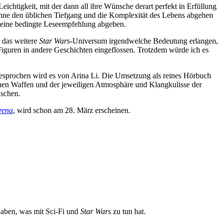
eichtigkeit, mit der dann all ihre Wünsche derart perfekt in Erfüllung
ohne den üblichen Tiefgang und die Komplexität des Lebens abgehen
r eine bedingte Leseempfehlung abgeben.
 das weitere
Star Wars
-Universum irgendwelche Bedeutung erlangen,
 Figuren in andere Geschichten eingeflossen. Trotzdem würde ich es
 Gesprochen wird es von Arina Li. Die Umsetzung als reines Hörbuch
enen Waffen und der jeweiligen Atmosphäre und Klangkulisse der
uschen.
rena
, wird schon am 28. März erscheinen.
 haben, was mit Sci-Fi und
Star Wars
zu tun hat.