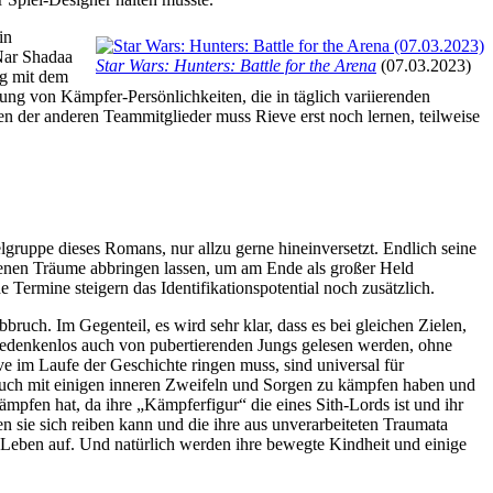
in
 Nar Shadaa
Star Wars: Hunters: Battle for the Arena
(07.03.2023)
ig mit dem
ung von Kämpfer-Persönlichkeiten, die in täglich variierenden
 der anderen Teammitglieder muss Rieve erst noch lernen, teilweise
gruppe dieses Romans, nur allzu gerne hineinversetzt. Endlich seine
genen Träume abbringen lassen, um am Ende als großer Held
Termine steigern das Identifikationspotential noch zusätzlich.
uch. Im Gegenteil, es wird sehr klar, dass es bei gleichen Zielen,
bedenkenlos auch von pubertierenden Jungs gelesen werden, ohne
eve im Laufe der Geschichte ringen muss, sind universal für
– auch mit einigen inneren Zweifeln und Sorgen zu kämpfen haben und
pfen hat, da ihre „Kämpferfigur“ die eines Sith-Lords ist und ihr
en sie sich reiben kann und die ihre aus unverarbeiteten Traumata
e Leben auf. Und natürlich werden ihre bewegte Kindheit und einige