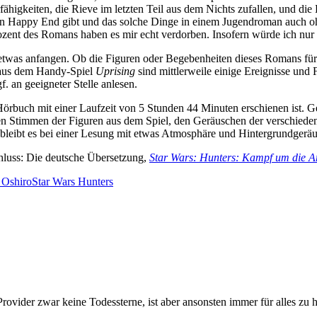
higkeiten, die Rieve im letzten Teil aus dem Nichts zufallen, und die L
 ein Happy End gibt und das solche Dinge in einem Jugendroman auch 
rozent des Romans haben es mir echt verdorben. Insofern würde ich nu
 etwas anfangen. Ob die Figuren oder Begebenheiten dieses Romans für
h aus dem Handy-Spiel
Uprising
sind mittlerweile einige Ereignisse und
f. an geeigneter Stelle anlesen.
 Hörbuch mit einer Laufzeit von 5 Stunden 44 Minuten erschienen ist.
den Stimmen der Figuren aus dem Spiel, den Geräuschen der verschied
 bleibt es bei einer Lesung mit etwas Atmosphäre und Hintergrundgerä
chluss: Die deutsche Übersetzung,
Star Wars: Hunters: Kampf um die A
 Oshiro
Star Wars Hunters
Provider zwar keine Todessterne, ist aber ansonsten immer für alles zu