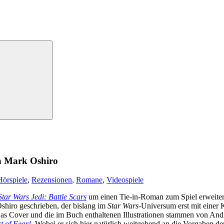
 Mark Oshiro
örspiele
,
Rezensionen
,
Romane
,
Videospiele
Star Wars Jedi: Battle Scars
um einen Tie-in-Roman zum Spiel erweiter
hiro geschrieben, der bislang im
Star Wars
-Universum erst mit einer
Das Cover und die im Buch enthaltenen Illustrationen stammen von And
t of Fear!
. Wobei er sich hier natürlich weitgehend an die Vorgaben de