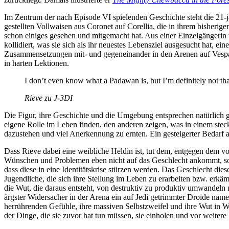
Im Zentrum der nach Episode VI spielenden Geschichte steht die 21-j
gestellten Vollwaisen aus Coronet auf Corellia, die in ihrem bisher
schon einiges gesehen und mitgemacht hat. Aus einer Einzelgängerin 
kollidiert, was sie sich als ihr neuestes Lebensziel ausgesucht hat, ei
Zusammensetzungen mit- und gegeneinander in den Arenen auf Vespaa
in harten Lektionen.
I don’t even know what a Padawan is, but I’m definitely not tha
Rieve zu J-3DI
Die Figur, ihre Geschichte und die Umgebung entsprechen natürlich g
eigene Rolle im Leben finden, den anderen zeigen, was in einem ste
dazustehen und viel Anerkennung zu ernten. Ein gesteigerter Bedarf a
Dass Rieve dabei eine weibliche Heldin ist, tut dem, entgegen dem vo
Wünschen und Problemen eben nicht auf das Geschlecht ankommt, son
dass diese in eine Identitätskrise stürzen werden. Das Geschlecht die
Jugendliche, die sich ihre Stellung im Leben zu erarbeiten bzw. erk
die Wut, die daraus entsteht, von destruktiv zu produktiv umwandeln
ärgster Widersacher in der Arena ein auf Jedi getrimmter Droide namen
herrührenden Gefühle, ihre massiven Selbstzweifel und ihre Wut in Wa
der Dinge, die sie zuvor hat tun müssen, sie einholen und vor weitere