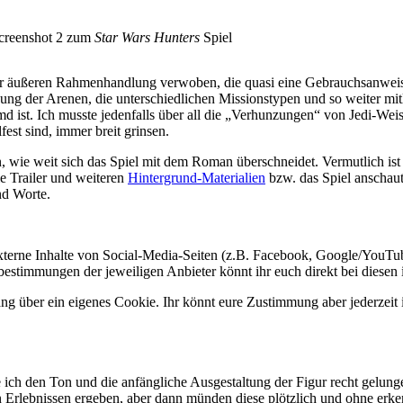
creenshot 2 zum
Star Wars Hunters
Spiel
r äußeren Rahmenhandlung verwoben, die quasi eine Gebrauchsanweisun
ng der Arenen, die unterschiedlichen Missionstypen und so weiter mitlie
d ist. Ich musste jedenfalls über all die „Verhunzungen“ von Jedi-Weis
est sind, immer breit grinsen.
en, wie weit sich das Spiel mit dem Roman überschneidet. Vermutlich is
ie Trailer und weiteren
Hintergrund-Materialien
bzw. das Spiel anschaut,
end Worte.
 externe Inhalte von Social-Media-Seiten (z.B. Facebook, Google/YouTub
bestimmungen der jeweiligen Anbieter könnt ihr euch direkt bei diesen 
ang über ein eigenes Cookie. Ihr könnt eure Zustimmung aber jederzeit 
ich den Ton und die anfängliche Ausgestaltung der Figur recht gelung
n Erlebnissen ergeben, aber dann münden diese plötzlich und ohne erke