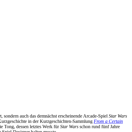
t, sondern auch das demnächst erscheinende Arcade-Spiel
Star Wars
 Kurzgeschichte in der Kurzgeschichten-Sammlung
From a Certain
ie Tong, dessen letztes Werk für
Star Wars
schon rund fünf Jahre
r Spiel-Designer halten musste.