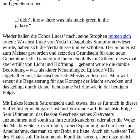
und gedeihen sehen.
„I didn’t know there was this much green in the
galaxy.“
Wieder hallen die Echos Lucas‘ nach, seine Strophen
reimen sich
erneut: Wo einst Luke von Yoda in Dagobahs Sumpf unterwiesen
wurde, haben sich die Verhältnisse nun verschoben. Der Schüler ist
zum Meister geworden und setzt den Grundstein für eine neue
Generation Jedi. Trainiert mit ihnen ebenfalls im Grünen, dieses mal
aber erfüllt von Licht und Hoffnung – gebannt wurde die dunkle
Bedrohung – was als klarer Neuanfang zu Episode VIIIs
abgehalftertem, fatalistischen Jedi-Meister zu lesen ist. Man will
erneut die Begeisterung für das Konzept der Macht erwecken und
das gelingt durch kleine, behutsame Schritte wie in der heutigen
Folge.
Mit Lukes letztem Satz entsteht auch etwas, das es für mich in dieser
Staffel bisher nicht gab: Lust und Vorfreude auf die nächste Folge.
Sein Ultimatum, das Beskar-Geschenk seines Ziehvaters
anzunehmen und somit zu ihm zurückzukehren oder aber die Wege
der Macht weiter zu verfolgen, kreiert Spannung und ein Level an
Anteilnahme, das man so mit Boba nie hatte. Auch ein weiterer Teil
des Finales soll für kommende Konflikte sorgen, aber dazu gleich