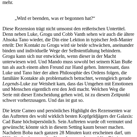
mehr.
„Wird er beenden, was er begonnen hat?“
Diese Rezension trägt nicht umsonst den reißerischen Untertitel.
Denn neben Luke, Grogu und Cobb Vanth sehen wir auch die ältere
Ahsoka Tano wieder, die Din eine Lektion in typischer Jedi-Manier
erteilt: Der Kontakt zu Grogu wird sie beide schwächen, aneinander
binden und individuelle Wege der Selbstentfaltung behindern.
Grogu kann sich nur entwickeln, wenn dieser in der Macht
unterwiesen wird. Und Mando muss sowohl bei seinem Klan Buße
tun als auch einem alten Freund zur Hand gehen. Interessant, dass
Luke und Tano hier der alten Philosophie des Ordens folgen, die
familiäre Kontakte als problematisch betrachtet, wenngleich gerade
Legends-
Luke zur Weisheit kam, dass das Umgehen mit Emotionen
und Menschen eigentlich erst den Jedi macht. Welchen Weg die
Serie mit dieser Entscheidung gehen wird, ist zu diesem Zeitpunkt
schwer vorherzusagen. Und das ist gut so.
Die letzte Cameo und persönliches Highlight des Rezensenten war
das Auftreten des wohl wirklich besten Kopfgeldjägers der Galaxis:
Cad Bane höchstpersönlich. Sein Auftreten wurde oft vermutet und
gewünscht; könnte sich in diesem Setting kaum besser machen.
Nachdem Boba nach ganzen 28 Minuten kurz erscheinen darf, um