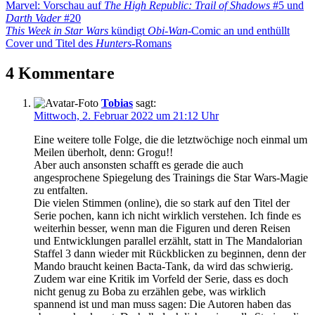
Beitragsnavigation
Vorheriger
Marvel: Vorschau auf
The High Republic: Trail of Shadows
#5 und
Beitrag:
Darth Vader
#20
Nächster
This Week in Star Wars
kündigt
Obi-Wan
-Comic an und enthüllt
Beitrag:
Cover und Titel des
Hunters
-Romans
4 Kommentare
Tobias
sagt:
Mittwoch, 2. Februar 2022 um 21:12 Uhr
Eine weitere tolle Folge, die die letztwöchige noch einmal um
Meilen überholt, denn: Grogu!!
Aber auch ansonsten schafft es gerade die auch
angesprochene Spiegelung des Trainings die Star Wars-Magie
zu entfalten.
Die vielen Stimmen (online), die so stark auf den Titel der
Serie pochen, kann ich nicht wirklich verstehen. Ich finde es
weiterhin besser, wenn man die Figuren und deren Reisen
und Entwicklungen parallel erzählt, statt in The Mandalorian
Staffel 3 dann wieder mit Rückblicken zu beginnen, denn der
Mando braucht keinen Bacta-Tank, da wird das schwierig.
Zudem war eine Kritik im Vorfeld der Serie, dass es doch
nicht genug zu Boba zu erzählen gebe, was wirklich
spannend ist und man muss sagen: Die Autoren haben das