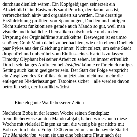
durchaus dienlich wären. Ein Kopfgeldjäger, seinerzeit ein
Abziehbild Clint Eastwoods samt Poncho, der darauf aus ist,
verbrecherisch aktiv und organisiert zu werden. Eine derartige
Erzählrichtung profitiert von Spannungen, Duellen und Intrigen.
Nicht zuletzt funktionierte gerade auch Mando so gut, weil man
visuelle und inhaltliche Thematiken entschlackte und an den
Ursprung der Orginialfilme zurückkehrte. Deswegen ist es umso
schöner, Cobb Vanth dabei zu beobachten, wie er in einem Duell ein
paar Pykes aus der Gleichung nimmt. Nicht zuletzt, um seine Stadt
drogenfrei und unberührt vom Einfluss eines Kartells zu lassen.
Timothy Olyphant bei seiner Arbeit zu sehen, ist immer erfreulich.
Durch sein langes Auftreten bei
Justified
könnte er für ein derartiges
Setting auch kaum geeigneter sein. Der Start der Folge verspricht
ein Zuspitzen des Konflikts, denn jetzt sind nicht mal mehr die
entlegenen Niederlassungen Tatooines sicher – alle werden davon
betroffen sein, der Konflikt wächst.
Eine elegante Waffe besserer Zeiten.
Nachdem Boba in der letzten Woche seinen Sendeplatz
freundlicherweise an den Mando abgab, haben wir es auch diese
Woche mit vielerlei Dingen zu tun, die wenig bis gar nichts mit
Boba zu tun haben. Folge 1×06 erinnert uns an die zweite Staffel
The Mandalorian
, wenn sie uns eine bekannte Figur nach der