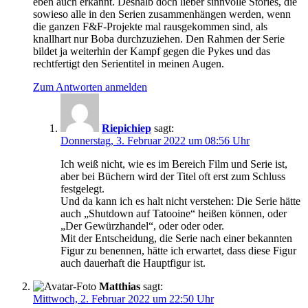
eben auch erkannt. Deshalb doch lieber sinnvolle Stories, die
sowieso alle in den Serien zusammenhängen werden, wenn
die ganzen F&F-Projekte mal rausgekommen sind, als
knallhart nur Boba durchzuziehen. Den Rahmen der Serie
bildet ja weiterhin der Kampf gegen die Pykes und das
rechtfertigt den Serientitel in meinen Augen.
Zum Antworten anmelden
Riepichiep
sagt:
Donnerstag, 3. Februar 2022 um 08:56 Uhr
Ich weiß nicht, wie es im Bereich Film und Serie ist,
aber bei Büchern wird der Titel oft erst zum Schluss
festgelegt.
Und da kann ich es halt nicht verstehen: Die Serie hätte
auch „Shutdown auf Tatooine“ heißen können, oder
„Der Gewürzhandel“, oder oder oder.
Mit der Entscheidung, die Serie nach einer bekannten
Figur zu benennen, hätte ich erwartet, dass diese Figur
auch dauerhaft die Hauptfigur ist.
Matthias
sagt:
Mittwoch, 2. Februar 2022 um 22:50 Uhr