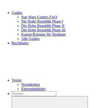
Guides
Star Wars Comics FAQ
Die Hohe Republik Phase I
Die Hohe Republik Phase II
Die Hohe Republik Phase III
Kanon-Romane für Neulinge
Alle Guides
Buchfinder
Verein
Neuigkeiten
Ehrenmitglieder
Search
Suchen
nach: