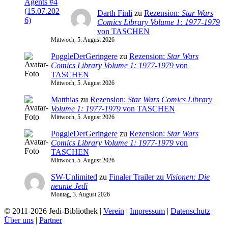
Darth Finli
zu
Rezension:
Star Wars
Comics Library Volume 1: 1977-1979
von TASCHEN
Mittwoch, 5. August 2026
PoggleDerGeringere
zu
Rezension:
Star Wars
Comics Library Volume 1: 1977-1979
von
TASCHEN
Mittwoch, 5. August 2026
Matthias
zu
Rezension:
Star Wars Comics Library
Volume 1: 1977-1979
von TASCHEN
Mittwoch, 5. August 2026
PoggleDerGeringere
zu
Rezension:
Star Wars
Comics Library Volume 1: 1977-1979
von
TASCHEN
Mittwoch, 5. August 2026
SW-Unlimited
zu
Finaler Trailer zu
Visionen: Die
neunte Jedi
Montag, 3. August 2026
© 2011-2026 Jedi-Bibliothek |
Verein
|
Impressum
|
Datenschutz
|
Über uns
|
Partner