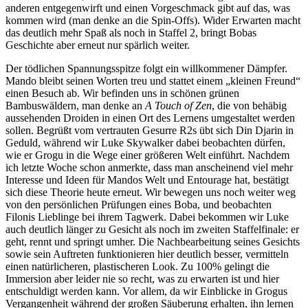
anderen entgegenwirft und einen Vorgeschmack gibt auf das, was
kommen wird (man denke an die Spin-Offs). Wider Erwarten macht
das deutlich mehr Spaß als noch in Staffel 2, bringt Bobas
Geschichte aber erneut nur spärlich weiter.
Der tödlichen Spannungsspitze folgt ein willkommener Dämpfer.
Mando bleibt seinen Worten treu und stattet einem „kleinen Freund“
einen Besuch ab. Wir befinden uns in schönen grünen
Bambuswäldern, man denke an
A Touch of Zen
, die von behäbig
aussehenden Droiden in einen Ort des Lernens umgestaltet werden
sollen. Begrüßt vom vertrauten Gesurre R2s übt sich Din Djarin in
Geduld, während wir Luke Skywalker dabei beobachten dürfen,
wie er Grogu in die Wege einer größeren Welt einführt. Nachdem
ich letzte Woche schon anmerkte, dass man anscheinend viel mehr
Interesse und Ideen für Mandos Welt und Entourage hat, bestätigt
sich diese Theorie heute erneut. Wir bewegen uns noch weiter weg
von den persönlichen Prüfungen eines Boba, und beobachten
Filonis Lieblinge bei ihrem Tagwerk. Dabei bekommen wir Luke
auch deutlich länger zu Gesicht als noch im zweiten Staffelfinale: er
geht, rennt und springt umher. Die Nachbearbeitung seines Gesichts
sowie sein Auftreten funktionieren hier deutlich besser, vermitteln
einen natürlicheren, plastischeren Look. Zu 100% gelingt die
Immersion aber leider nie so recht, was zu erwarten ist und hier
entschuldigt werden kann. Vor allem, da wir Einblicke in Grogus
Vergangenheit während der großen Säuberung erhalten, ihn lernen