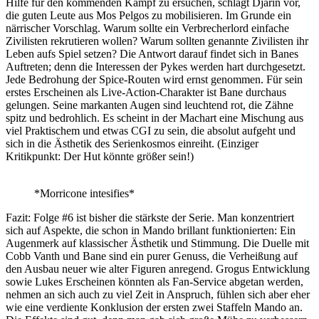
Hilfe für den kommenden Kampf zu ersuchen, schlägt Djarin vor,
die guten Leute aus Mos Pelgos zu mobilisieren. Im Grunde ein
närrischer Vorschlag. Warum sollte ein Verbrecherlord einfache
Zivilisten rekrutieren wollen? Warum sollten genannte Zivilisten ihr
Leben aufs Spiel setzen? Die Antwort darauf findet sich in Banes
Auftreten; denn die Interessen der Pykes werden hart durchgesetzt.
Jede Bedrohung der Spice-Routen wird ernst genommen. Für sein
erstes Erscheinen als Live-Action-Charakter ist Bane durchaus
gelungen. Seine markanten Augen sind leuchtend rot, die Zähne
spitz und bedrohlich. Es scheint in der Machart eine Mischung aus
viel Praktischem und etwas CGI zu sein, die absolut aufgeht und
sich in die Ästhetik des Serienkosmos einreiht. (Einziger
Kritikpunkt: Der Hut könnte größer sein!)
*Morricone intesifies*
Fazit: Folge #6 ist bisher die stärkste der Serie. Man konzentriert
sich auf Aspekte, die schon in Mando brillant funktionierten: Ein
Augenmerk auf klassischer Ästhetik und Stimmung. Die Duelle mit
Cobb Vanth und Bane sind ein purer Genuss, die Verheißung auf
den Ausbau neuer wie alter Figuren anregend. Grogus Entwicklung
sowie Lukes Erscheinen könnten als Fan-Service abgetan werden,
nehmen an sich auch zu viel Zeit in Anspruch, fühlen sich aber eher
wie eine verdiente Konklusion der ersten zwei Staffeln Mando an.