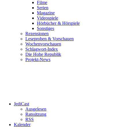
Filme
Serien
Magazine
Videospiele
Hörbücher & Hörspiele
Sonstiges
Rezensionen
Leseproben & Vorschauen
Wochenvorschauen
Schlagwort-Index
Die Hohe Republik
Projekt-News
JediCast
Ausgelesen
Ratssitzung
RSS
Kalender