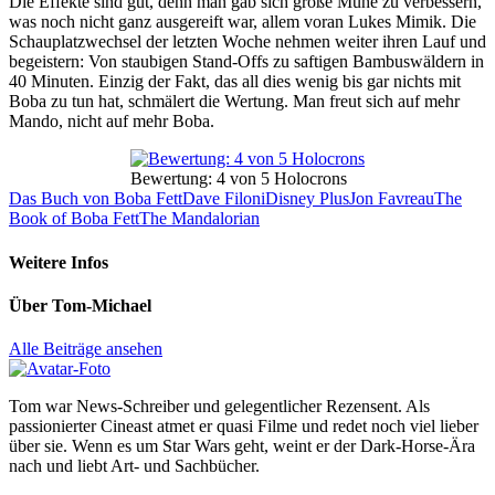
Die Effekte sind gut, denn man gab sich große Mühe zu verbessern,
was noch nicht ganz ausgereift war, allem voran Lukes Mimik. Die
Schauplatzwechsel der letzten Woche nehmen weiter ihren Lauf und
begeistern: Von staubigen Stand-Offs zu saftigen Bambuswäldern in
40 Minuten. Einzig der Fakt, das all dies wenig bis gar nichts mit
Boba zu tun hat, schmälert die Wertung. Man freut sich auf mehr
Mando, nicht auf mehr Boba.
Bewertung: 4 von 5 Holocrons
Das Buch von Boba Fett
Dave Filoni
Disney Plus
Jon Favreau
The
Book of Boba Fett
The Mandalorian
Weitere Infos
Über
Tom-Michael
Alle Beiträge ansehen
Tom war News-Schreiber und gelegentlicher Rezensent. Als
passionierter Cineast atmet er quasi Filme und redet noch viel lieber
über sie. Wenn es um Star Wars geht, weint er der Dark-Horse-Ära
nach und liebt Art- und Sachbücher.