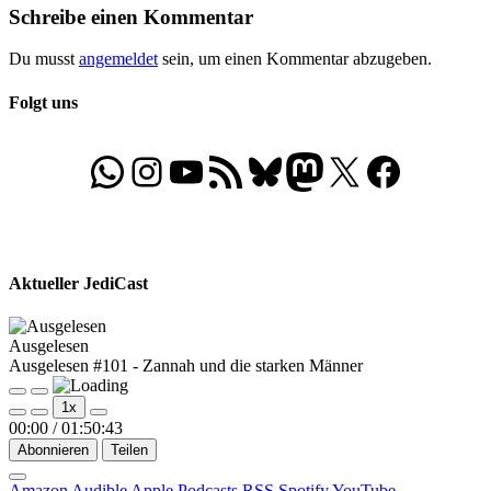
Schreibe einen Kommentar
Du musst
angemeldet
sein, um einen Kommentar abzugeben.
Folgt uns
WhatsApp
Folgt uns auf Instagram
Besucht unseren YouTube-Kanal
RSS-Feed
Bluesky
Folgt uns auf Mastodon
X
Folgt uns auf Face
Aktueller JediCast
Ausgelesen
Ausgelesen #101 - Zannah und die starken Männer
Play
Pause
1x
Episode
Episode
00:00
/
01:50:43
Abonnieren
Teilen
Amazon
Audible
Apple Podcasts
RSS
Spotify
YouTube