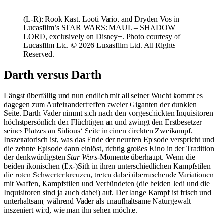
(L-R): Rook Kast, Looti Vario, and Dryden Vos in
Lucasfilm’s STAR WARS: MAUL – SHADOW
LORD, exclusively on Disney+. Photo courtesy of
Lucasfilm Ltd. © 2026 Luxasfilm Ltd. All Rights
Reserved.
Darth versus Darth
Längst überfällig und nun endlich mit all seiner Wucht kommt es
dagegen zum Aufeinandertreffen zweier Giganten der dunklen
Seite. Darth Vader nimmt sich nach den vorgeschickten Inquisitoren
höchstpersönlich den Flüchtigen an und zwingt den Erstbesetzer
seines Platzes an Sidious‘ Seite in einen direkten Zweikampf.
Inszenatorisch ist, was das Ende der neunten Episode verspricht und
die zehnte Episode dann einlöst, richtig großes Kino in der Tradition
der denkwürdigsten
Star Wars
-Momente überhaupt. Wenn die
beiden ikonischen (Ex-)Sith in ihren unterschiedlichen Kampfstilen
die roten Schwerter kreuzen, treten dabei überraschende Variationen
mit Waffen, Kampfstilen und Verbündeten (die beiden Jedi und die
Inquisitoren sind ja auch dabei) auf. Der lange Kampf ist frisch und
unterhaltsam, während Vader als unaufhaltsame Naturgewalt
inszeniert wird, wie man ihn sehen möchte.