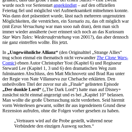
wurde noch vor Serienstart
angekündigt
– auf den offiziellen
Feiertag fiel und möglichst viel Aufmerksamkeit mitnehmen konnte.
Was dann dort präsentiert wurde, lässt nach mehreren ungenutzten
Möglichkeiten, die verstrichen, ein Szenario zu, das oft möglich war
(mit
Ezras Versuchung
war man sooo nah dran), dem man sich
immer wieder annäherte (wer erinnert sich noch an das Kuriosum
Star Wars Tales: Wiederauferstehung
von 2001?), das aber dennoch
nie ganz eintreffen wollte. Bis jetzt.
In
„Ungewöhnliche Allianz“
(den Originaltitel „Strange Allies“
trug schon einmal ein thematisch nicht verwandter
The Clone Wars
-
Comic
) ebnen Autor Christopher Yost (Kapitel 6) und Regisseur
Steward Lee (Kapitel 1, 3 und 6) den dramatischen Weg zum
fulminanten Abschluss, den Matt Michnovetz und Brad Rau unter
der Regie von Nate Villanueva zur Chefsache erklärten. Den
unheilvollen Titel der zuvor nur als „Finale“ gelisteten Episode
„Der dunkle Lord“
(„The Dark Lord“) hatte man auf Disney+
zunächst nicht einmal angezeigt und es bei „Kapitel 10“ belassen.
Man wollte die große Überraschung nicht verderben. Seid hiermit
vorm Weiterlesen gewarnt, solltet ihr aus irgendeinem Grund diese
Rezension aufrufen, ohne die Folgen vorher gesehen zu haben.
„Vertrauen wird auf die Probe gestellt, während neue
Verbündete den einzigen Ausweg suchen.“