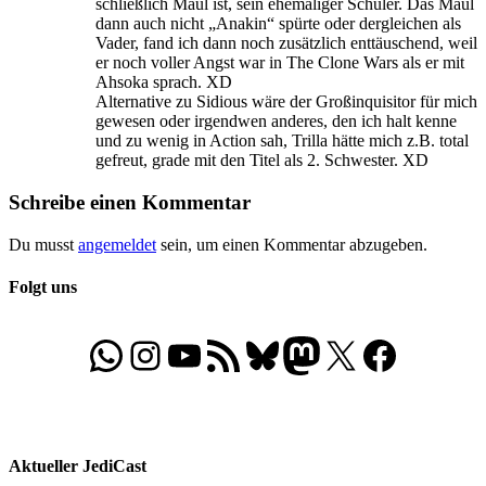
schließlich Maul ist, sein ehemaliger Schüler. Das Maul
dann auch nicht „Anakin“ spürte oder dergleichen als
Vader, fand ich dann noch zusätzlich enttäuschend, weil
er noch voller Angst war in The Clone Wars als er mit
Ahsoka sprach. XD
Alternative zu Sidious wäre der Großinquisitor für mich
gewesen oder irgendwen anderes, den ich halt kenne
und zu wenig in Action sah, Trilla hätte mich z.B. total
gefreut, grade mit den Titel als 2. Schwester. XD
Schreibe einen Kommentar
Du musst
angemeldet
sein, um einen Kommentar abzugeben.
Folgt uns
WhatsApp
Folgt uns auf Instagram
Besucht unseren YouTube-Kanal
RSS-Feed
Bluesky
Folgt uns auf Mastodon
X
Folgt uns auf Face
Aktueller JediCast