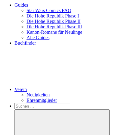
Guides
Star Wars Comics FAQ
Die Hohe Republik Phase I
Die Hohe Republik Phase II
Die Hohe Republik Phase III
Kanon-Romane für Neulinge
Alle Guides
Buchfinder
Verein
Neuigkeiten
Ehrenmitglieder
Search
Suchen
nach: