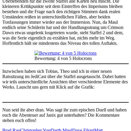
Überlebenden für die zweite Staffel alle Karten neu mischt. Die
kleineren Kritikpunkte seit dem Eintreffen des Imperiums bleiben
bestehen und die Frage nach den richtigen Stimmen dank realen
Umständen reißen in unterschiedlichen Fällen, aber beiden
Tonfassungen immer wieder aus der Immersion. Nun, da Maul
endlich seine Schülerin hat und der Handlungsstrang um Crimson
Dawn etwas ungelenk losgetreten wurde, steht Staffel 2 und dem,
was die Serie eigentlich zu erzählen hat, nichts mehr im Weg.
Hoffentlich hält sie mindestens das Niveau des tollen Auftakts.
Bewertung: 4 von 5 Holocrons
Inzwischen haben sich Tobias, Theo und ich in einer neuen
Ratssitzung im JediCast über die Staffel ausgetauscht. Dabei hatten
wir teils unterschiedliche Ansichten über verschiedene Elemente des
Werks. Lauscht uns gern mit Klick auf die Grafik:
Nun seid ihr aber dran. Was sagt ihr zum epischen Duell und haben
euch die Abenteuer auf Janix gut unterhalten? Die Kommentare
stehen euch offen!
Brad Rau
Christopher Yost
Darth Maul
Dave Filoni
Matt