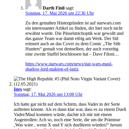
Darth Finli
sagt:
Sonntag, 17. Mai 2026 um 22:36 Uhr
Zu den gemalten Hintergründen ist auf starwars.com
ein interessanter Artikel zu finden, der hier noch nicht
erwähnt wurde. Die Pinselstrichoptik war gewollt und
das ganze Team war damit eifrig am Werk. Der Stil
erinnert auch an das Cover zu dem Comic „The Sith
Hunters“ gemalt von demselben, der auch vorzeitig
eine zweite Staffel beschlossen hat – Dave Filoni…
https://www.starwars.com/news/star-wars-maul-
shadow-lord-making-of-janix
Ines
sagt:
Sonntag, 17. Mai 2026 um 13:08 Uhr
Ich hatte gar nicht auf dem Schirm, dass Vader in der Serie
auftreten könnte. Als es dann klar war, dass es zu einem Duell
Vader/Maul kommen würde, dachte ich mir mit einem
Augenrollen: Ach so, noch eine Serie, die um die Prämisse
‚Was wäre , wenn X und Y sich duellieren würden?‘ herum