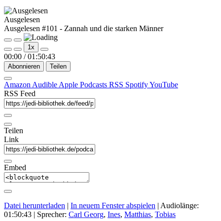
Ausgelesen
Ausgelesen #101 - Zannah und die starken Männer
Play
Pause
1x
Episode
Episode
00:00
/
01:50:43
Abonnieren
Teilen
Amazon
Audible
Apple Podcasts
RSS
Spotify
YouTube
RSS Feed
Teilen
Link
Embed
Datei herunterladen
|
In neuem Fenster abspielen
|
Audiolänge:
01:50:43
| Sprecher:
Carl Georg
,
Ines
,
Matthias
,
Tobias