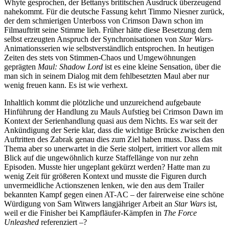
Whyte gesprochen, der Bettanys brititschen Ausdruck überzeugend
nahekommt. Für die deutsche Fassung kehrt Timmo Niesner zurück,
der dem schmierigen Unterboss von Crimson Dawn schon im
Filmauftritt seine Stimme lieh. Früher hätte diese Besetzung dem
selbst erzeugten Anspruch der Synchronisationen von
Star Wars
-
Animationsserien wie selbstverständlich entsprochen. In heutigen
Zeiten des stets von Stimmen-Chaos und Umgewöhnungen
geprägten
Maul: Shadow Lord
ist es eine kleine Sensation, über die
man sich in seinem Dialog mit dem fehlbesetzten Maul aber nur
wenig freuen kann. Es ist wie verhext.
Inhaltlich kommt die plötzliche und unzureichend aufgebaute
Hinführung der Handlung zu Mauls Aufstieg bei Crimson Dawn im
Kontext der Serienhandlung quasi aus dem Nichts. Es war seit der
Ankündigung der Serie klar, dass die wichtige Brücke zwischen den
Auftritten des Zabrak genau dies zum Ziel haben muss. Dass das
Thema aber so unerwartet in die Serie stolpert, irritiert vor allem mit
Blick auf die ungewöhnlich kurze Staffellänge von nur zehn
Episoden. Musste hier ungeplant gekürzt werden? Hatte man zu
wenig Zeit für größeren Kontext und musste die Figuren durch
unvermeidliche Actionszenen lenken, wie den aus dem Trailer
bekannten Kampf gegen einen AT-AC – der fairerweise eine schöne
Würdigung von Sam Witwers langjähriger Arbeit an
Star Wars
ist,
weil er die Finisher bei Kampfläufer-Kämpfen in
The Force
Unleashed
referenziert –?