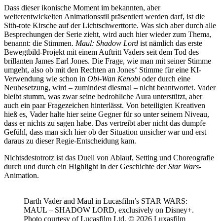
Dass dieser ikonische Moment im bekannten, aber
weiterentwickelten Animationsstil präsentiert werden darf, ist die
Sith-rote Kirsche auf der Lichtschwerttorte. Was sich aber durch alle
Besprechungen der Serie zieht, wird auch hier wieder zum Thema,
benannt: die Stimmen.
Maul: Shadow Lord
ist nämlich das erste
Bewegtbild-Projekt mit einem Auftritt Vaders seit dem Tod des
brillanten James Earl Jones. Die Frage, wie man mit seiner Stimme
umgeht, also ob mit den Rechten an Jones‘ Stimme für eine KI-
Verwendung wie schon in
Obi-Wan Kenobi
oder durch eine
Neubesetzung, wird – zumindest diesmal – nicht beantwortet. Vader
bleibt stumm, was zwar seine bedrohliche Aura unterstützt, aber
auch ein paar Fragezeichen hinterlässt. Von beteiligten Kreativen
hieß es, Vader halte hier seine Gegner für so unter seinem Niveau,
dass er nichts zu sagen habe. Das vertreibt aber nicht das dumpfe
Gefühl, dass man sich hier ob der Situation unsicher war und erst
daraus zu dieser Regie-Entscheidung kam.
Nichtsdestotrotz ist das Duell von Ablauf, Setting und Choreografie
durch und durch ein Highlight in der Geschichte der
Star Wars
-
Animation.
Darth Vader and Maul in Lucasfilm’s STAR WARS:
MAUL – SHADOW LORD, exclusively on Disney+.
Photo courtesy of Lucasfilm Ltd. © 2026 Luxasfilm