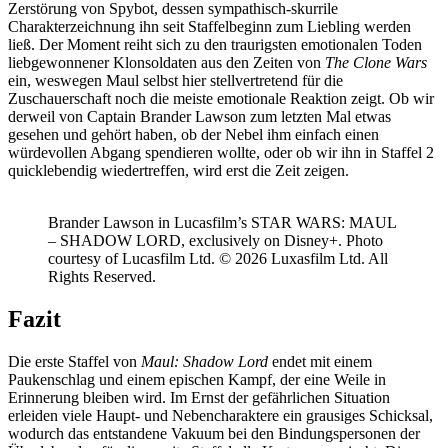
Zerstörung von Spybot, dessen sympathisch-skurrile
Charakterzeichnung ihn seit Staffelbeginn zum Liebling werden
ließ. Der Moment reiht sich zu den traurigsten emotionalen Toden
liebgewonnener Klonsoldaten aus den Zeiten von
The Clone Wars
ein, weswegen Maul selbst hier stellvertretend für die
Zuschauerschaft noch die meiste emotionale Reaktion zeigt. Ob wir
derweil von Captain Brander Lawson zum letzten Mal etwas
gesehen und gehört haben, ob der Nebel ihm einfach einen
würdevollen Abgang spendieren wollte, oder ob wir ihn in Staffel 2
quicklebendig wiedertreffen, wird erst die Zeit zeigen.
Brander Lawson in Lucasfilm’s STAR WARS: MAUL
– SHADOW LORD, exclusively on Disney+. Photo
courtesy of Lucasfilm Ltd. © 2026 Luxasfilm Ltd. All
Rights Reserved.
Fazit
Die erste Staffel von
Maul: Shadow Lord
endet mit einem
Paukenschlag und einem epischen Kampf, der eine Weile in
Erinnerung bleiben wird. Im Ernst der gefährlichen Situation
erleiden viele Haupt- und Nebencharaktere ein grausiges Schicksal,
wodurch das entstandene Vakuum bei den Bindungspersonen der