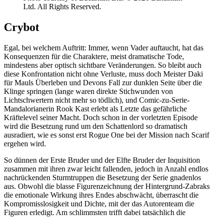
Ltd. All Rights Reserved.
Crybot
Egal, bei welchem Auftritt: Immer, wenn Vader auftaucht, hat das
Konsequenzen für die Charaktere, meist dramatische Tode,
mindestens aber optisch sichtbare Veränderungen. So bleibt auch
diese Konfrontation nicht ohne Verluste, muss doch Meister Daki
für Mauls Überleben und Devons Fall zur dunklen Seite über die
Klinge springen (lange waren direkte Stichwunden von
Lichtschwertern nicht mehr so tödlich), und Comic-zu-Serie-
Mandalorianerin Rook Kast erlebt als Letzte das gefährliche
Kräftelevel seiner Macht. Doch schon in der vorletzten Episode
wird die Besetzung rund um den Schattenlord so dramatisch
ausradiert, wie es sonst erst Rogue One bei der Mission nach Scarif
ergehen wird.
So dünnen der Erste Bruder und der Elfte Bruder der Inquisition
zusammen mit ihren zwar leicht fallenden, jedoch in Anzahl endlos
nachrückenden Sturmtruppen die Besetzung der Serie gnadenlos
aus. Obwohl die blasse Figurenzeichnung der Hintergrund-Zabraks
die emotionale Wirkung ihres Endes abschwächt, überrascht die
Kompromisslosigkeit und Dichte, mit der das Autorenteam die
Figuren erledigt. Am schlimmsten trifft dabei tatsächlich die