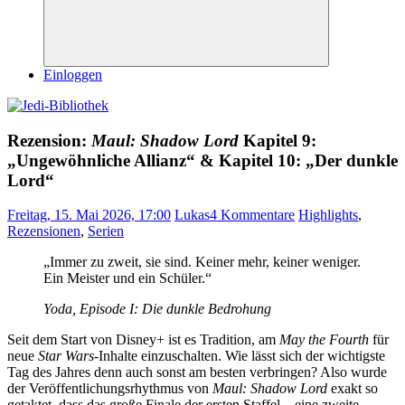
Suchen
Einloggen
Rezension:
Maul: Shadow Lord
Kapitel 9:
„Ungewöhnliche Allianz“ & Kapitel 10: „Der dunkle
Lord“
Freitag, 15. Mai 2026, 17:00
Lukas
4 Kommentare
Highlights
,
Rezensionen
,
Serien
„Immer zu zweit, sie sind. Keiner mehr, keiner weniger.
Ein Meister und ein Schüler.“
Yoda,
Episode I: Die dunkle Bedrohung
Seit dem Start von Disney+ ist es Tradition, am
May the Fourth
für
neue
Star Wars
-Inhalte einzuschalten. Wie lässt sich der wichtigste
Tag des Jahres denn auch sonst am besten verbringen? Also wurde
der Veröffentlichungsrhythmus von
Maul: Shadow Lord
exakt so
getaktet, dass das große Finale der ersten Staffel – eine zweite