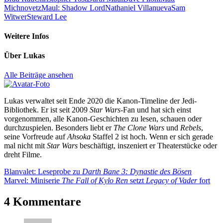
Michnovetz
Maul: Shadow Lord
Nathaniel Villanueva
Sam
Witwer
Steward Lee
Weitere Infos
Über
Lukas
Alle Beiträge ansehen
Lukas verwaltet seit Ende 2020 die Kanon-Timeline der Jedi-
Bibliothek. Er ist seit 2009
Star Wars
-Fan und hat sich einst
vorgenommen, alle Kanon-Geschichten zu lesen, schauen oder
durchzuspielen. Besonders liebt er
The Clone Wars
und
Rebels
,
seine Vorfreude auf
Ahsoka
Staffel 2 ist hoch. Wenn er sich gerade
mal nicht mit
Star Wars
beschäftigt, inszeniert er Theaterstücke oder
dreht Filme.
Beitragsnavigation
Vorheriger
Blanvalet: Leseprobe zu
Darth Bane 3: Dynastie des Bösen
Beitrag:
Nächster
Marvel: Miniserie
The Fall of Kylo Ren
setzt
Legacy of Vader
fort
Beitrag:
4 Kommentare