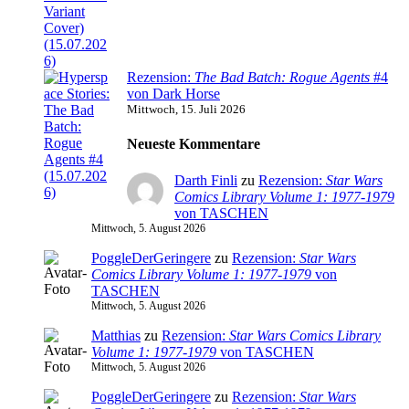
Rezension:
The Bad Batch: Rogue Agents
#4
von Dark Horse
Mittwoch, 15. Juli 2026
Neueste Kommentare
Darth Finli
zu
Rezension:
Star Wars
Comics Library Volume 1: 1977-1979
von TASCHEN
Mittwoch, 5. August 2026
PoggleDerGeringere
zu
Rezension:
Star Wars
Comics Library Volume 1: 1977-1979
von
TASCHEN
Mittwoch, 5. August 2026
Matthias
zu
Rezension:
Star Wars Comics Library
Volume 1: 1977-1979
von TASCHEN
Mittwoch, 5. August 2026
PoggleDerGeringere
zu
Rezension:
Star Wars