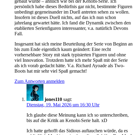
gebaut wurde – ähnlich wie bei der Kenobi-Serie. Ich
persönlich habe dieses Bedürfnis gar nicht, bestimmte Figuren
unbedingt gegeneinander im Duell antreten sehen zu wollen.
Insofern ist dieses Duell nichts, auf das ich nun schon
jahrelang gewartet hätte. Ich fand die Dynamik zwischen den
etablierten Serienfiguren interessanter, v.a. natürlich Devons
Fall.
Insgesamt hat sich meine Beurteilung der Serie von Beginn an
bis zum Ende eigentlich kaum geändert: Eine recht
vorhersehbare Story mit stark typisierten Figuren und ohne
viel Innovation. Trotzdem hatte ich mehr Spaß mit der Serie
als ich vorab gedacht hätte. V.a. Richard Ayoade als Two-
Boots hat mir sehr viel Spaß gemacht!
Zum Antworten anmelden
jones110
sagt:
Dienstag, 19. Mai 2026 um 16:30 Uhr
Ich glaube diese Meinung kann ich so unterschreiben,
bis auf die Kritik an Kenobi-Serie halt. xD
Ich hatte gehofft das Sidious auftauchen würde, da es