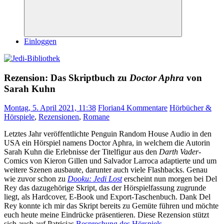
Suchen
Einloggen
Rezension: Das Skriptbuch zu
Doctor Aphra
von
Sarah Kuhn
Montag, 5. April 2021, 11:38
Florian
4 Kommentare
Hörbücher &
Hörspiele
,
Rezensionen
,
Romane
Letztes Jahr veröffentlichte Penguin Random House Audio in den
USA ein Hörspiel namens Doctor Aphra, in welchem die Autorin
Sarah Kuhn die Erlebnisse der Titelfigur aus den
Darth Vader
-
Comics von Kieron Gillen und Salvador Larroca adaptierte und um
weitere Szenen ausbaute, darunter auch viele Flashbacks. Genau
wie zuvor schon zu
Dooku: Jedi Lost
erscheint nun morgen bei Del
Rey das dazugehörige Skript, das der Hörspielfassung zugrunde
liegt, als Hardcover, E-Book und Export-Taschenbuch. Dank Del
Rey konnte ich mir das Skript bereits zu Gemüte führen und möchte
euch heute meine Eindrücke präsentieren. Diese Rezension stützt
sich auch auf Patricias
Besprechung des Hörspiels
.