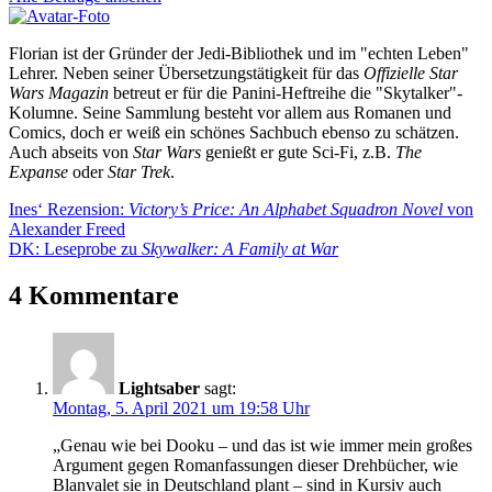
Florian ist der Gründer der Jedi-Bibliothek und im "echten Leben"
Lehrer. Neben seiner Übersetzungstätigkeit für das
Offizielle Star
Wars Magazin
betreut er für die Panini-Heftreihe die "Skytalker"-
Kolumne. Seine Sammlung besteht vor allem aus Romanen und
Comics, doch er weiß ein schönes Sachbuch ebenso zu schätzen.
Auch abseits von
Star Wars
genießt er gute Sci-Fi, z.B.
The
Expanse
oder
Star Trek
.
Beitragsnavigation
Vorheriger
Ines‘ Rezension:
Victory’s Price: An Alphabet Squadron Novel
von
Beitrag:
Alexander Freed
Nächster
DK: Leseprobe zu
Skywalker: A Family at War
Beitrag:
4 Kommentare
Lightsaber
sagt:
Montag, 5. April 2021 um 19:58 Uhr
„Genau wie bei Dooku – und das ist wie immer mein großes
Argument gegen Romanfassungen dieser Drehbücher, wie
Blanvalet sie in Deutschland plant – sind in Kursiv auch