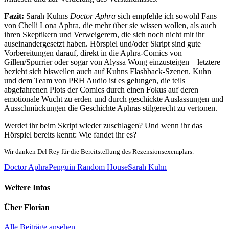
Fazit:
Sarah Kuhns
Doctor Aphra
sich empfehle ich sowohl Fans
von Chelli Lona Aphra, die mehr über sie wissen wollen, als auch
ihren Skeptikern und Verweigerern, die sich noch nicht mit ihr
auseinandergesetzt haben. Hörspiel und/oder Skript sind gute
Vorbereitungen darauf, direkt in die Aphra-Comics von
Gillen/Spurrier oder sogar von Alyssa Wong einzusteigen – letztere
bezieht sich bisweilen auch auf Kuhns Flashback-Szenen. Kuhn
und dem Team von PRH Audio ist es gelungen, die teils
abgefahrenen Plots der Comics durch einen Fokus auf deren
emotionale Wucht zu erden und durch geschickte Auslassungen und
Ausschmückungen die Geschichte Aphras stilgerecht zu vertonen.
Werdet ihr beim Skript wieder zuschlagen? Und wenn ihr das
Hörspiel bereits kennt: Wie fandet ihr es?
Wir danken Del Rey für die Bereitstellung des Rezensionsexemplars.
Doctor Aphra
Penguin Random House
Sarah Kuhn
Weitere Infos
Über
Florian
Alle Beiträge ansehen