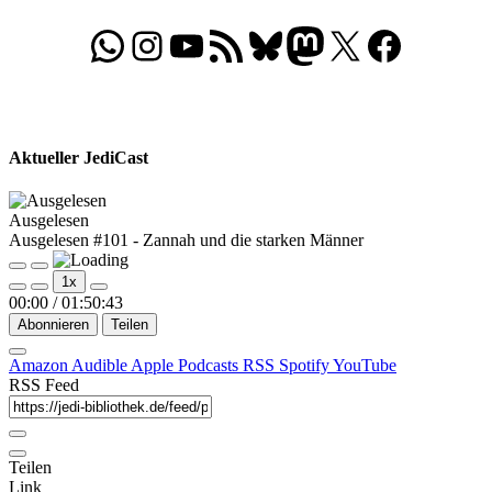
WhatsApp
Folgt uns auf Instagram
Besucht unseren YouTube-Kanal
RSS-Feed
Bluesky
Folgt uns auf Mastodon
X
Folgt uns auf Face
Aktueller JediCast
Ausgelesen
Ausgelesen #101 - Zannah und die starken Männer
Play
Pause
1x
Episode
Episode
00:00
/
01:50:43
Abonnieren
Teilen
Amazon
Audible
Apple Podcasts
RSS
Spotify
YouTube
RSS Feed
Teilen
Link