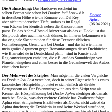
Die Aufmachung:
Das Hardcover erscheint im
selben Format wie schon bei
Dooku: Jedi Lost
– d.h.
Doctor
in derselben Höhe wie die Romane von Del Rey,
Aphra
aber nicht mit derselben Tiefe, sodass es im Regal
(06.04.2021)
vom Rücken her identisch neben die Kanonromane
passt. Da das Aphra-Hörspiel kürzer war als das zu Dooku ist das
Skriptbuch aber auch merklich dünner. Im Inneren bekommen wir
das originale Skript mit den für diese Textsorte üblichen
Formatierungen. Genau wie bei Dooku – und das ist wie immer
mein großes Argument gegen Romanfassungen dieser Drehbücher,
wie Blanvalet sie in Deutschland plant – sind in Kursiv auch
Regieanweisungen enthalten, die z.B. auf das Sounddesign von
Planeten eingehen und einen besser in die Gedankenwelt des Autors
eintauchen lassen.
Der Mehrwert des Skriptes:
Man möge mir die vielen Vergleiche
zu
Dooku: Jedi Lost
verzeihen, doch in seiner Eigenschaft als erstes
kanonisches Hörspielskript bietet es sich einfach als direkte
Bezugsnorm an. Der Erkenntnisgewinn aus dem Skript war als
Kenner der Hörspielfassung bei
Doctor Aphra
niedriger als damals
noch bei
Dooku
, was aber mehrere Gründe hat. Zuallererst folgte
Aphra einer stringenteren Erzählweise als
Dooku
, nicht zuletzt da
Aphra durchweg die Erzählerin ist und keine Wechsel stattfinden,
was schon das Audio um einiges angenehmer machte als bei
Dooku
,