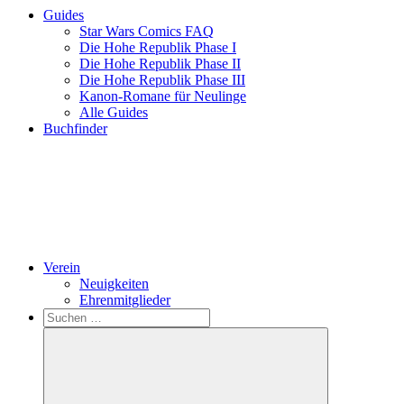
Guides
Star Wars Comics FAQ
Die Hohe Republik Phase I
Die Hohe Republik Phase II
Die Hohe Republik Phase III
Kanon-Romane für Neulinge
Alle Guides
Buchfinder
Verein
Neuigkeiten
Ehrenmitglieder
Search
Suchen
nach: