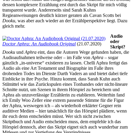
dessen komplexere Erzählung erst durch das Skript für mich völlig
transparent wurde. Andererseits sind Sarah Kuhns
Regieanweisungen deutlich kürzer geraten als Cavan Scotts bei
Dooku
, was aber auch wieder an der Erzählperspektive liegt. Dazu
gleich mehr.
Audio
oder
Doctor Aphra: An Audiobook Original
(21.07.2020)
Skript?
Dooku
und
Aphra
eint, dass die Autoren Wege gefunden haben, die
Audioaufnahmen teilweise oder – im Falle von
Aphra
– sogar
gänzlich „in-universe“ existieren zu lassen. Chelli Aphra fertigt das
Audio als eine Art Testament und Biographie im Falle ihres
drohenden Todes im Dienste Darth Vaders an und bietet dabei tiefe
Einblicke in ihre Psyche. Hinzu kommt, dass Sarah Kuhn auch
Stilmittel wie das Zurückspulen eines Tonbandes oder nicht-lineare
Schnitte nutzt, um Szenen in ihrem Hörspiel zu bereichern und
Aphra als unzuverlässige Erzählerin zu etablieren. Weiterhin fand
ich Emily Woo Zeller eine extrem passende Stimme für die Figur
der Aphra, weswegen ich – als wiederholt erklärter Gegner rein
auditiver Medien – hier tatsächlich für das Hörspiel plädiere, wenn
ihr euch denn entscheiden müsst. Wer sich nicht zwischen
Skriptbuch und Audio entscheiden muss, dem empfehle ich das
Hörspiel dennoch, aber das Skript eignet sich auch wunderbar zum
Mitlesen und zur Vertiefung des Verständnisses.