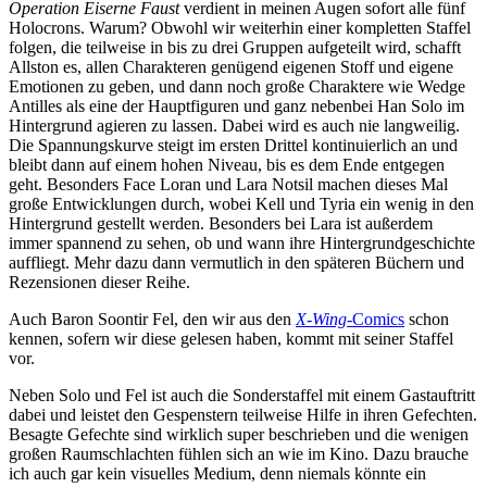
Operation Eiserne Faust
verdient in meinen Augen sofort alle fünf
Holocrons. Warum? Obwohl wir weiterhin einer kompletten Staffel
folgen, die teilweise in bis zu drei Gruppen aufgeteilt wird, schafft
Allston es, allen Charakteren genügend eigenen Stoff und eigene
Emotionen zu geben, und dann noch große Charaktere wie Wedge
Antilles als eine der Hauptfiguren und ganz nebenbei Han Solo im
Hintergrund agieren zu lassen. Dabei wird es auch nie langweilig.
Die Spannungskurve steigt im ersten Drittel kontinuierlich an und
bleibt dann auf einem hohen Niveau, bis es dem Ende entgegen
geht. Besonders Face Loran und Lara Notsil machen dieses Mal
große Entwicklungen durch, wobei Kell und Tyria ein wenig in den
Hintergrund gestellt werden. Besonders bei Lara ist außerdem
immer spannend zu sehen, ob und wann ihre Hintergrundgeschichte
auffliegt. Mehr dazu dann vermutlich in den späteren Büchern und
Rezensionen dieser Reihe.
Auch Baron Soontir Fel, den wir aus den
X-Wing
-Comics
schon
kennen, sofern wir diese gelesen haben, kommt mit seiner Staffel
vor.
Neben Solo und Fel ist auch die Sonderstaffel mit einem Gastauftritt
dabei und leistet den Gespenstern teilweise Hilfe in ihren Gefechten.
Besagte Gefechte sind wirklich super beschrieben und die wenigen
großen Raumschlachten fühlen sich an wie im Kino. Dazu brauche
ich auch gar kein visuelles Medium, denn niemals könnte ein