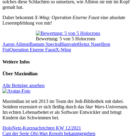
solches diese Schlachten so umsetzen, wie Allston sie mir im Kopf
gemalt hat.
Daher bekommt
X-Wing: Operation Eiserne Faust
eine absolute
Leseempfehlung von mir!
Bewertung: 5 von 5 Holocrons
Aaron Allston
Bantam Spectra
Blanvalet
Heinz Nagel
Iron
Fist
Operation Eiserne Faust
X-Wing
Weitere Infos
Über
Maximilian
Alle Beiträge ansehen
Maximilian ist seit 2013 im Team der Jedi-Bibliothek mit dabei.
Seitdem rezensiert er sich fleißig durch das
Star Wars
-Universum.
Im echten Lebenarbeitet er als Software Entwickler und bringt
Kindern das Schwimmen bei.
Beitragsnavigation
Vorheriger
HoloNetz-Kurznachrichten KW 12/2021
Beitrag:
Nächster
Cast der Serie
Obi-Wan Kenobi
bekanntgegeben