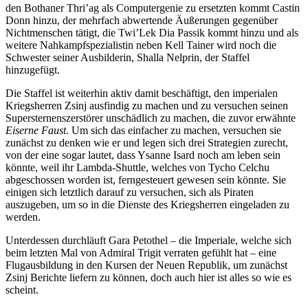
den Bothaner Thri’ag als Computergenie zu ersetzten kommt Castin
Donn hinzu, der mehrfach abwertende Äußerungen gegenüber
Nichtmenschen tätigt, die Twi’Lek Dia Passik kommt hinzu und als
weitere Nahkampfspezialistin neben Kell Tainer wird noch die
Schwester seiner Ausbilderin, Shalla Nelprin, der Staffel
hinzugefügt.
Die Staffel ist weiterhin aktiv damit beschäftigt, den imperialen
Kriegsherren Zsinj ausfindig zu machen und zu versuchen seinen
Supersternenszerstörer unschädlich zu machen, die zuvor erwähnte
Eiserne Faust
. Um sich das einfacher zu machen, versuchen sie
zunächst zu denken wie er und legen sich drei Strategien zurecht,
von der eine sogar lautet, dass Ysanne Isard noch am leben sein
könnte, weil ihr Lambda-Shuttle, welches von Tycho Celchu
abgeschossen worden ist, ferngesteuert gewesen sein könnte. Sie
einigen sich letztlich darauf zu versuchen, sich als Piraten
auszugeben, um so in die Dienste des Kriegsherren eingeladen zu
werden.
Unterdessen durchläuft Gara Petothel – die Imperiale, welche sich
beim letzten Mal von Admiral Trigit verraten gefühlt hat – eine
Flugausbildung in den Kursen der Neuen Republik, um zunächst
Zsinj Berichte liefern zu können, doch auch hier ist alles so wie es
scheint.