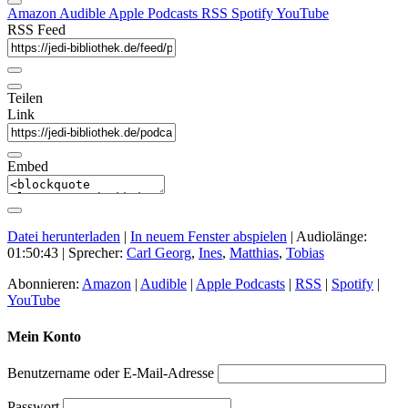
Amazon
Audible
Apple Podcasts
RSS
Spotify
YouTube
RSS Feed
Teilen
Link
Embed
Datei herunterladen
|
In neuem Fenster abspielen
|
Audiolänge:
01:50:43
| Sprecher:
Carl Georg
,
Ines
,
Matthias
,
Tobias
Abonnieren:
Amazon
|
Audible
|
Apple Podcasts
|
RSS
|
Spotify
|
YouTube
Mein Konto
Benutzername oder E-Mail-Adresse
Passwort