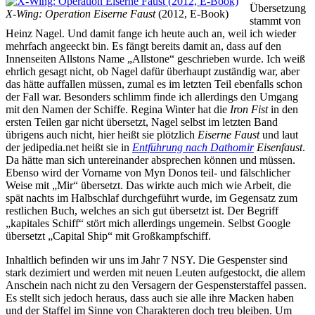
Übersetzung
X-Wing: Operation Eiserne Faust
(2012, E-Book)
stammt von
Heinz Nagel. Und damit fange ich heute auch an, weil ich wieder
mehrfach angeeckt bin. Es fängt bereits damit an, dass auf den
Innenseiten Allstons Name „Allstone“ geschrieben wurde. Ich weiß
ehrlich gesagt nicht, ob Nagel dafür überhaupt zuständig war, aber
das hätte auffallen müssen, zumal es im letzten Teil ebenfalls schon
der Fall war. Besonders schlimm finde ich allerdings den Umgang
mit den Namen der Schiffe. Regina Winter hat die
Iron Fist
in den
ersten Teilen gar nicht übersetzt, Nagel selbst im letzten Band
übrigens auch nicht, hier heißt sie plötzlich
Eiserne Faust
und laut
der jedipedia.net heißt sie in
Entführung nach Dathomir
Eisenfaust
.
Da hätte man sich untereinander absprechen können und müssen.
Ebenso wird der Vorname von Myn Donos teil- und fälschlicher
Weise mit „Mir“ übersetzt. Das wirkte auch mich wie Arbeit, die
spät nachts im Halbschlaf durchgeführt wurde, im Gegensatz zum
restlichen Buch, welches an sich gut übersetzt ist. Der Begriff
„kapitales Schiff“ stört mich allerdings ungemein. Selbst Google
übersetzt „Capital Ship“ mit Großkampfschiff.
Inhaltlich befinden wir uns im Jahr 7 NSY. Die Gespenster sind
stark dezimiert und werden mit neuen Leuten aufgestockt, die allem
Anschein nach nicht zu den Versagern der Gespensterstaffel passen.
Es stellt sich jedoch heraus, dass auch sie alle ihre Macken haben
und der Staffel im Sinne von Charakteren doch treu bleiben. Um