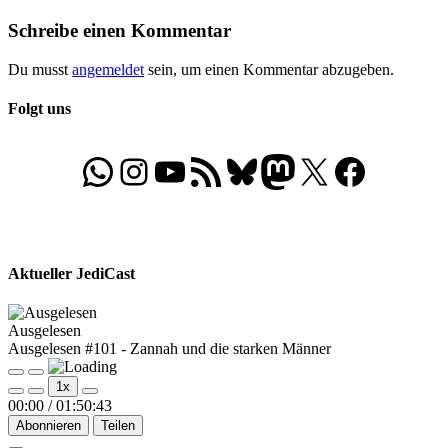
Beitrag:
Schreibe einen Kommentar
Du musst
angemeldet
sein, um einen Kommentar abzugeben.
Folgt uns
WhatsApp
Folgt uns auf Instagram
Besucht unseren YouTube-Kanal
RSS-Feed
Bluesky
Folgt uns auf Mastodon
X
Folgt uns auf Face
Aktueller JediCast
Ausgelesen
Ausgelesen #101 - Zannah und die starken Männer
Play
Pause
1x
Episode
Episode
00:00
/
01:50:43
Abonnieren
Teilen