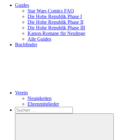
Guides
Star Wars Comics FAQ
Die Hohe Republik Phase I
Die Hohe Republik Phase II
Die Hohe Republik Phase III
Kanon-Romane für Neulinge
Alle Guides
Buchfinder
Verein
Neuigkeiten
Ehrenmitglieder
Search
Suchen
nach: