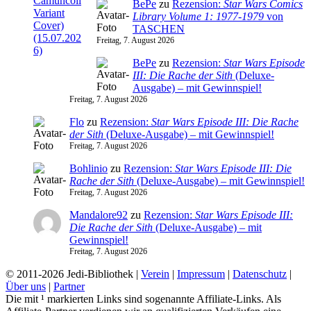
BePe
zu
Rezension:
Star Wars Comics
Library Volume 1: 1977-1979
von
TASCHEN
Freitag, 7. August 2026
BePe
zu
Rezension:
Star Wars Episode
III: Die Rache der Sith
(Deluxe-
Ausgabe) – mit Gewinnspiel!
Freitag, 7. August 2026
Flo
zu
Rezension:
Star Wars Episode III: Die Rache
der Sith
(Deluxe-Ausgabe) – mit Gewinnspiel!
Freitag, 7. August 2026
Bohlinio
zu
Rezension:
Star Wars Episode III: Die
Rache der Sith
(Deluxe-Ausgabe) – mit Gewinnspiel!
Freitag, 7. August 2026
Mandalore92
zu
Rezension:
Star Wars Episode III:
Die Rache der Sith
(Deluxe-Ausgabe) – mit
Gewinnspiel!
Freitag, 7. August 2026
© 2011-2026 Jedi-Bibliothek |
Verein
|
Impressum
|
Datenschutz
|
Über uns
|
Partner
Die mit ¹ markierten Links sind sogenannte Affiliate-Links. Als