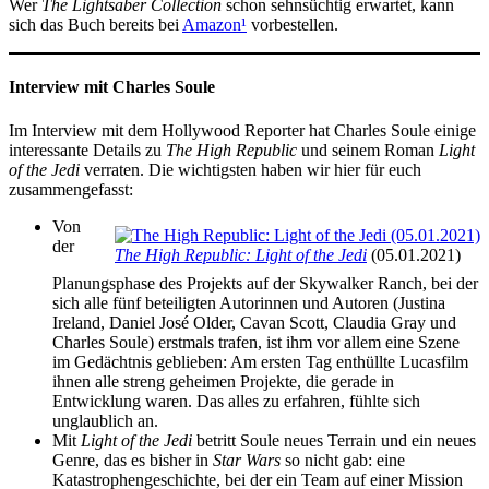
Wer
The Lightsaber Collection
schon sehnsüchtig erwartet, kann
sich das Buch bereits bei
Amazon
¹
vorbestellen.
Interview mit Charles Soule
Im Interview mit dem Hollywood Reporter hat Charles Soule einige
interessante Details zu
The High Republic
und seinem Roman
Light
of the Jedi
verraten. Die wichtigsten haben wir hier für euch
zusammengefasst:
Von
der
The High Republic: Light of the Jedi
(05.01.2021)
Planungsphase des Projekts auf der Skywalker Ranch, bei der
sich alle fünf beteiligten Autorinnen und Autoren (Justina
Ireland, Daniel José Older, Cavan Scott, Claudia Gray und
Charles Soule) erstmals trafen, ist ihm vor allem eine Szene
im Gedächtnis geblieben: Am ersten Tag enthüllte Lucasfilm
ihnen alle streng geheimen Projekte, die gerade in
Entwicklung waren. Das alles zu erfahren, fühlte sich
unglaublich an.
Mit
Light of the Jedi
betritt Soule neues Terrain und ein neues
Genre, das es bisher in
Star Wars
so nicht gab: eine
Katastrophengeschichte, bei der ein Team auf einer Mission