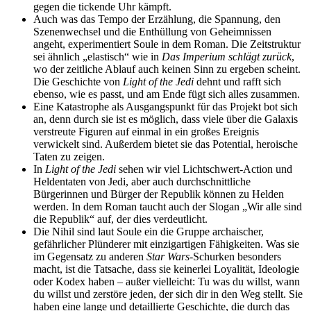
gegen die tickende Uhr kämpft.
Auch was das Tempo der Erzählung, die Spannung, den
Szenenwechsel und die Enthüllung von Geheimnissen
angeht, experimentiert Soule in dem Roman. Die Zeitstruktur
sei ähnlich „elastisch“ wie in
Das Imperium schlägt zurück
,
wo der zeitliche Ablauf auch keinen Sinn zu ergeben scheint.
Die Geschichte von
Light of the Jedi
dehnt und rafft sich
ebenso, wie es passt, und am Ende fügt sich alles zusammen.
Eine Katastrophe als Ausgangspunkt für das Projekt bot sich
an, denn durch sie ist es möglich, dass viele über die Galaxis
verstreute Figuren auf einmal in ein großes Ereignis
verwickelt sind. Außerdem bietet sie das Potential, heroische
Taten zu zeigen.
In
Light of the Jedi
sehen wir viel Lichtschwert-Action und
Heldentaten von Jedi, aber auch durchschnittliche
Bürgerinnen und Bürger der Republik können zu Helden
werden. In dem Roman taucht auch der Slogan „Wir alle sind
die Republik“ auf, der dies verdeutlicht.
Die Nihil sind laut Soule ein die Gruppe archaischer,
gefährlicher Plünderer mit einzigartigen Fähigkeiten. Was sie
im Gegensatz zu anderen
Star Wars
-Schurken besonders
macht, ist die Tatsache, dass sie keinerlei Loyalität, Ideologie
oder Kodex haben – außer vielleicht: Tu was du willst, wann
du willst und zerstöre jeden, der sich dir in den Weg stellt. Sie
haben eine lange und detaillierte Geschichte, die durch das