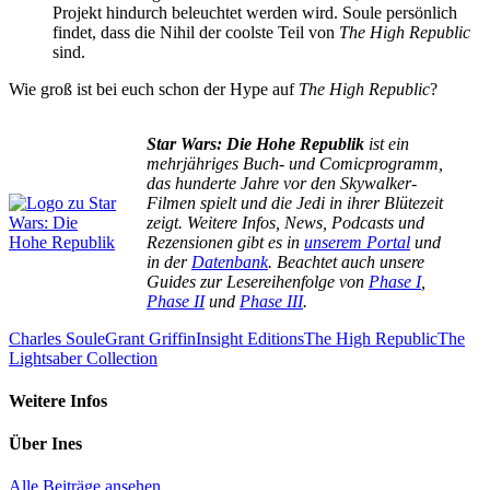
Projekt hindurch beleuchtet werden wird. Soule persönlich
findet, dass die Nihil der coolste Teil von
The High Republic
sind.
Wie groß ist bei euch schon der Hype auf
The High Republic
?
Star Wars: Die Hohe Republik
ist ein
mehrjähriges Buch- und Comicprogramm,
das hunderte Jahre vor den Skywalker-
Filmen spielt und die Jedi in ihrer Blütezeit
zeigt. Weitere Infos, News, Podcasts und
Rezensionen gibt es in
unserem Portal
und
in der
Datenbank
. Beachtet auch unsere
Guides zur Lesereihenfolge von
Phase I
,
Phase II
und
Phase III
.
Charles Soule
Grant Griffin
Insight Editions
The High Republic
The
Lightsaber Collection
Weitere Infos
Über
Ines
Alle Beiträge ansehen