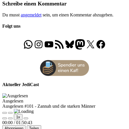
Schreibe einen Kommentar
Du musst
angemeldet
sein, um einen Kommentar abzugeben.
Folgt uns
WhatsApp
Folgt uns auf Instagram
Besucht unseren YouTube-Kanal
RSS-Feed
Bluesky
Folgt uns auf Mastodon
X
Folgt uns auf Face
Aktueller JediCast
Ausgelesen
Ausgelesen #101 - Zannah und die starken Männer
Play
Pause
1x
Episode
Episode
00:00
/
01:50:43
Abonnieren
Teilen