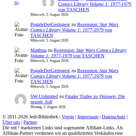
Comics Library Volume 1: 1977-1979
von TASCHEN
Mittwoch, 5. August 2026
PoggleDerGeringere
zu
Rezension:
Star Wars
Comics Library Volume 1: 1977-1979
von
TASCHEN
Mittwoch, 5. August 2026
Matthias
zu
Rezension:
Star Wars Comics Library
Volume 1: 1977-1979
von TASCHEN
Mittwoch, 5. August 2026
PoggleDerGeringere
zu
Rezension:
Star Wars
Comics Library Volume 1: 1977-1979
von
TASCHEN
Mittwoch, 5. August 2026
SW-Unlimited
zu
Finaler Trailer zu
Visionen: Die
neunte Jedi
Montag, 3. August 2026
© 2011-2026 Jedi-Bibliothek |
Verein
|
Impressum
|
Datenschutz
|
Über uns
|
Partner
Die mit ¹ markierten Links sind sogenannte Affiliate-Links. Als
Affiliate-Partner verdienen wir an qualifizierten Verkäufen eine