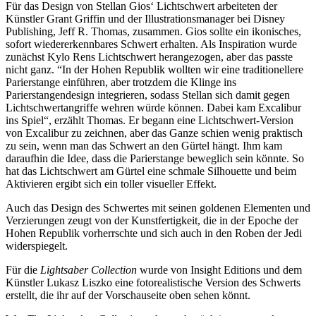
Für das Design von Stellan Gios‘ Lichtschwert arbeiteten der
Künstler Grant Griffin und der Illustrationsmanager bei Disney
Publishing, Jeff R. Thomas, zusammen. Gios sollte ein ikonisches,
sofort wiedererkennbares Schwert erhalten. Als Inspiration wurde
zunächst Kylo Rens Lichtschwert herangezogen, aber das passte
nicht ganz. “In der Hohen Republik wollten wir eine traditionellere
Parierstange einführen, aber trotzdem die Klinge ins
Parierstangendesign integrieren, sodass Stellan sich damit gegen
Lichtschwertangriffe wehren würde können. Dabei kam Excalibur
ins Spiel“, erzählt Thomas. Er begann eine Lichtschwert-Version
von Excalibur zu zeichnen, aber das Ganze schien wenig praktisch
zu sein, wenn man das Schwert an den Gürtel hängt. Ihm kam
daraufhin die Idee, dass die Parierstange beweglich sein könnte. So
hat das Lichtschwert am Gürtel eine schmale Silhouette und beim
Aktivieren ergibt sich ein toller visueller Effekt.
Auch das Design des Schwertes mit seinen goldenen Elementen und
Verzierungen zeugt von der Kunstfertigkeit, die in der Epoche der
Hohen Republik vorherrschte und sich auch in den Roben der Jedi
widerspiegelt.
Für die
Lightsaber Collection
wurde von Insight Editions und dem
Künstler Lukasz Liszko eine fotorealistische Version des Schwerts
erstellt, die ihr auf der Vorschauseite oben sehen könnt.