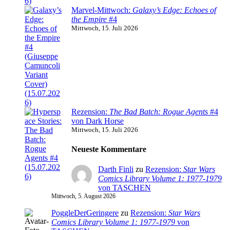
Marvel-Mittwoch:
Galaxy’s Edge: Echoes of
the Empire
#4
Mittwoch, 15. Juli 2026
Rezension:
The Bad Batch: Rogue Agents
#4
von Dark Horse
Mittwoch, 15. Juli 2026
Neueste Kommentare
Darth Finli
zu
Rezension:
Star Wars
Comics Library Volume 1: 1977-1979
von TASCHEN
Mittwoch, 5. August 2026
PoggleDerGeringere
zu
Rezension:
Star Wars
Comics Library Volume 1: 1977-1979
von