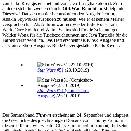
von Luke Ross gezeichnet und von Java Tartaglia koloriert. Zum
anderen steht im zweiten Comic
Obi-Wan Kenobi
im Mittelpunkt.
Dieser schlägt sich mit der herausfordernden Aufgabe herum,
Anakin Skywalker ausbilden zu müssen, wie er es seinem Meister
versprochen hat. Als Autorin war hier wieder Jody Houser am
Werk. Cory Smith und Wilton Santos sind für die Zeichnungen,
Walden Wong für die Tuschezeichnungen und Java Tartaglia für die
Farben verantwortlich. Das Heft erscheint als Kiosk-Ausgabe und
als Comic-Shop-Ausgabe. Beide Cover gestaltete Paolo Rivera.
Star Wars
#51
(23.10.2019)
Star Wars
#51 (Comicshop-
Ausgabe)
(23.10.2019)
Der Sammelband
Thrawn
erscheint am 24. September und adaptiert
die Geschichte des gleichnamigen Romans von Timothy Zahn. In
diesem erfahren wir, wie der Chiss zum Imperium kommt, dort seine
militärische Ausbildung durchläuft und schnell in den Rängen