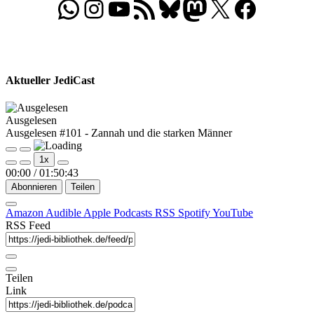
WhatsApp
Folgt uns auf Instagram
Besucht unseren YouTube-Kanal
RSS-Feed
Bluesky
Folgt uns auf Mastodon
X
Folgt uns auf Face
Aktueller JediCast
Ausgelesen
Ausgelesen #101 - Zannah und die starken Männer
Play
Pause
1x
Episode
Episode
00:00
/
01:50:43
Abonnieren
Teilen
Amazon
Audible
Apple Podcasts
RSS
Spotify
YouTube
RSS Feed
Teilen
Link