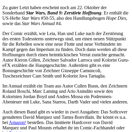
Zu guter Letzt haben erscheint noch am 22. Oktober der
Sonderband
Star Wars, Band 9: Zerstörte Hoffnung
. Er enthält die
US-Hefte
Star Wars
#50-55, also den Handlungsbogen
Hope Dies
,
sowie das
Star Wars Annual
#4.
Der Comic erzählt, wie Leia, Han und Luke nach der Zerstörung
des ersten Todessterns unterwegs sind, um einen neuen Stützpunkt
für die Rebellen sowie eine neue Flotte und neue Verbündete im
Kampf gegen das Imperium zu finden. Doch dann werden all diese
Hoffnungen durch einen heimtückischen Verrat zunichte gemacht.
Autor Kieron Gillen, Zeichner Salvador Larroca und Kolorist Guru-
eFX erzählen die Hauptgeschichte. Außerdem gibt es eine
Bonusgeschichte von Zeichner Giuseppe Camuncoli,
Tuschezeichner Cam Smith und Kolorist Java Tartaglia.
Im Annual erzählt ein Team aus Autor Cullen Bunn, den Zeichnern
Roland Boschi, Marc Laming und Ario Anindito sowie den
Koloristen Jordan Boyd und Andres Mossa ein Podrennen-
Abenteuer mit Luke, Sana Starros, Darth Vader und vielen anderen.
Auch diesen Band gibt es wieder in zwei Ausgaben: Das Softcover
gestalteten David Marquez und Tamra Bonvillain. Ihr könnt es u.a.
bei
Amazon
¹
bestellen. Das limitierte Hardcover von David
Marquez und Paul Mounts erhaltet ihr im Comic-Fachhandel oder