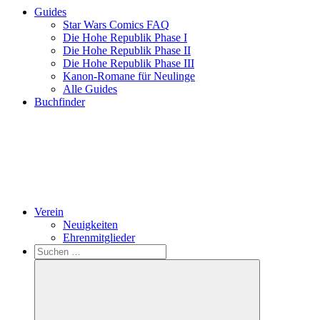
Guides
Star Wars Comics FAQ
Die Hohe Republik Phase I
Die Hohe Republik Phase II
Die Hohe Republik Phase III
Kanon-Romane für Neulinge
Alle Guides
Buchfinder
Verein
Neuigkeiten
Ehrenmitglieder
Search
Suchen
nach: