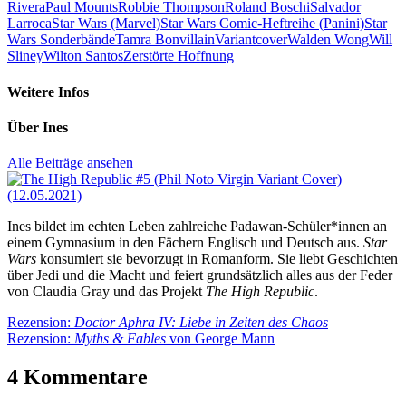
Rivera
Paul Mounts
Robbie Thompson
Roland Boschi
Salvador
Larroca
Star Wars (Marvel)
Star Wars Comic-Heftreihe (Panini)
Star
Wars Sonderbände
Tamra Bonvillain
Variantcover
Walden Wong
Will
Sliney
Wilton Santos
Zerstörte Hoffnung
Weitere Infos
Über
Ines
Alle Beiträge ansehen
Ines bildet im echten Leben zahlreiche Padawan-Schüler*innen an
einem Gymnasium in den Fächern Englisch und Deutsch aus.
Star
Wars
konsumiert sie bevorzugt in Romanform. Sie liebt Geschichten
über Jedi und die Macht und feiert grundsätzlich alles aus der Feder
von Claudia Gray und das Projekt
The High Republic
.
Beitragsnavigation
Vorheriger
Rezension:
Doctor Aphra IV: Liebe in Zeiten des Chaos
Beitrag:
Nächster
Rezension:
Myths & Fables
von George Mann
Beitrag:
4 Kommentare