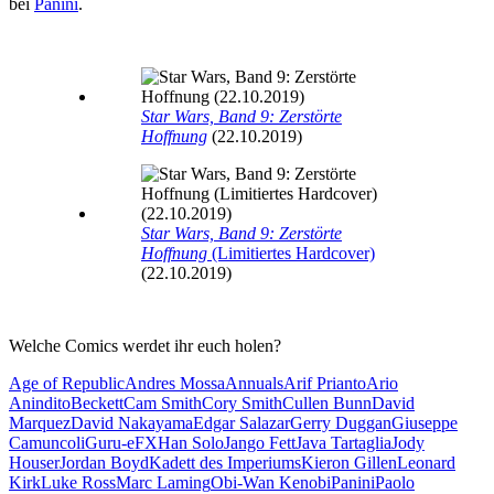
bei
Panini
.
Star Wars, Band 9: Zerstörte
Hoffnung
(22.10.2019)
Star Wars, Band 9: Zerstörte
Hoffnung
(Limitiertes Hardcover)
(22.10.2019)
Welche Comics werdet ihr euch holen?
Age of Republic
Andres Mossa
Annuals
Arif Prianto
Ario
Anindito
Beckett
Cam Smith
Cory Smith
Cullen Bunn
David
Marquez
David Nakayama
Edgar Salazar
Gerry Duggan
Giuseppe
Camuncoli
Guru-eFX
Han Solo
Jango Fett
Java Tartaglia
Jody
Houser
Jordan Boyd
Kadett des Imperiums
Kieron Gillen
Leonard
Kirk
Luke Ross
Marc Laming
Obi-Wan Kenobi
Panini
Paolo