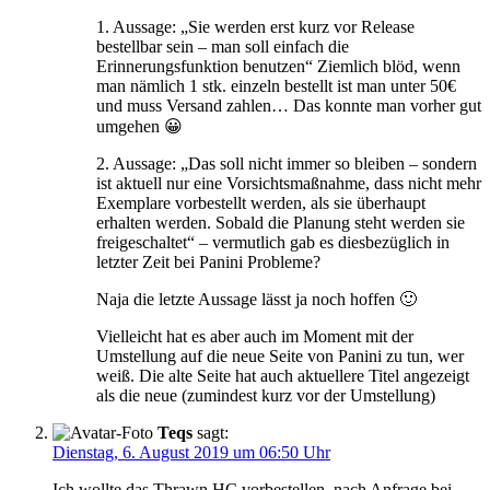
1. Aussage: „Sie werden erst kurz vor Release
bestellbar sein – man soll einfach die
Erinnerungsfunktion benutzen“ Ziemlich blöd, wenn
man nämlich 1 stk. einzeln bestellt ist man unter 50€
und muss Versand zahlen… Das konnte man vorher gut
umgehen 😀
2. Aussage: „Das soll nicht immer so bleiben – sondern
ist aktuell nur eine Vorsichtsmaßnahme, dass nicht mehr
Exemplare vorbestellt werden, als sie überhaupt
erhalten werden. Sobald die Planung steht werden sie
freigeschaltet“ – vermutlich gab es diesbezüglich in
letzter Zeit bei Panini Probleme?
Naja die letzte Aussage lässt ja noch hoffen 🙂
Vielleicht hat es aber auch im Moment mit der
Umstellung auf die neue Seite von Panini zu tun, wer
weiß. Die alte Seite hat auch aktuellere Titel angezeigt
als die neue (zumindest kurz vor der Umstellung)
Teqs
sagt:
Dienstag, 6. August 2019 um 06:50 Uhr
Ich wollte das Thrawn HC vorbestellen, nach Anfrage bei