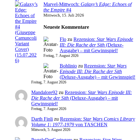
Marvel-Mittwoch:
Galaxy’s Edge: Echoes of
the Empire
#4
Mittwoch, 15. Juli 2026
Neueste Kommentare
Flo
zu
Rezension:
Star Wars Episode
III: Die Rache der Sith
(Deluxe-
Ausgabe) – mit Gewinnspiel!
Freitag, 7. August 2026
Bohlinio
zu
Rezension:
Star Wars
Episode III: Die Rache der Sith
(Deluxe-Ausgabe) – mit Gewinnspiel!
Freitag, 7. August 2026
Mandalore92
zu
Rezension:
Star Wars Episode III:
Die Rache der Sith
(Deluxe-Ausgabe) – mit
Gewinnspiel!
Freitag, 7. August 2026
Darth Finli
zu
Rezension:
Star Wars Comics Library
Volume 1: 1977-1979
von TASCHEN
Mittwoch, 5. August 2026
PoggleDerGeringere
zu
Rezension:
Star Wars