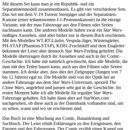
Mit diesem Set kann man je ein Republik- und ein
Separatistenmodell zusammenbauen. Es gibt vier verschiedene Sets.
Das Set mit dem V-19 Torrent Sternjäger und der Separatisten-
Kanone (einer teilautonomen J-1-Protonenkanone) ist die einzige
Variante, mit der man Fahrzeuge aus den Filmen oder Serien
nachbauen kann. Die anderen Modelle haben zwar ein
Star Wars
-
mäßiges Aussehen, sind aber bisher nur in diesem Buch erschienen.
Mit den Modellen WT-RT-Läufer, Vespula-Jäger, Wüstengleiter,
PH-STAP (Phantom-STAP), KD81-Frachtskiff und dem Eisgleiter
bekommt der Leser aber dennoch
Star Wars
-Feeling geliefert. Die
Modelle überzeugen durch ihr Aussehen und auch in der Comic-
Geschichte. Ich hätte mir natürlich gewünscht, dass alle Modelle, die
man mit den Teilen bauen kann, auch aus den Filmen oder Serien
stammen. Ich denke aber, dass dies der Zielgruppe (Jungen von 7
bis 12 Jahren) egal ist. Die Modelle sind von der Optik her an
andere Fahrzeuge aus dem
Star Wars
-Universum, speziell
The
Clone Wars
, angelehnt und passen sehr gut in die Geschichte. Im
ersten Moment hätte ich alle Modelle für reguläre
Star Wars
-
Fahrzeuge gehalten. Ich habe dann aber auf StarWars.com
nachgesehen, ob diese auch in der Datenbank vorhanden sind, um
zu sehen, wann und wo sie erschienen sind.
Das Buch ist eine Mischung aus Comic, Bauanleitung und
Sachbuch. Der Leser erhält Erklärungen zu den Ereignissen, den
Figuren und den Fahrzeugen. Der Comic erzählt einen Kampf um