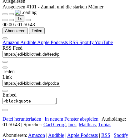
Ausgelesen
Ausgelesen #101 - Zannah und die starken Männer
Play
Pause
1x
Episode
Episode
00:00
/
01:50:43
Abonnieren
Teilen
Amazon
Audible
Apple Podcasts
RSS
Spotify
YouTube
RSS Feed
Teilen
Link
Embed
Datei herunterladen
|
In neuem Fenster abspielen
|
Audiolänge:
01:50:43
| Sprecher:
Carl Georg
,
Ines
,
Matthias
,
Tobias
Abonnieren:
Amazon
|
Audible
|
Apple Podcasts
|
RSS
|
Spotify
|