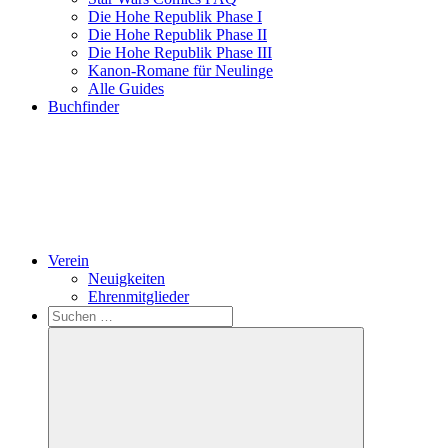
Die Hohe Republik Phase I
Die Hohe Republik Phase II
Die Hohe Republik Phase III
Kanon-Romane für Neulinge
Alle Guides
Buchfinder
Verein
Neuigkeiten
Ehrenmitglieder
Search
Suchen
nach: