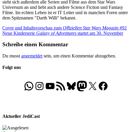
sieht sich außerdem alle Serien und Filme aus dem Star Wars
Universum an und liebt auch andere Science Fiction und Fantasy
Filme. Im echten Leben ist er IT Leiter und in manchen Foren unter
dem Spitznamen "Darth Willi" bekannt.
Beitragsnavigation
Vorheriger
Cover und Inhaltsvorschau zum
Offiziellen Star Wars Magazin
#92
Beitrag:
Nächster
Neue Kinderserie
Galaxy of Adventures
startet am 30. November
Beitrag:
Schreibe einen Kommentar
Du musst
angemeldet
sein, um einen Kommentar abzugeben.
Folgt uns
WhatsApp
Folgt uns auf Instagram
Besucht unseren YouTube-Kanal
RSS-Feed
Bluesky
Folgt uns auf Mastodon
X
Folgt uns auf Face
Aktueller JediCast