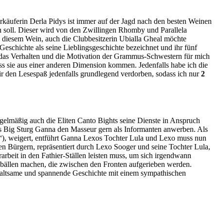
rkäuferin Derla Pidys ist immer auf der Jagd nach den besten Weinen
 soll. Dieser wird von den Zwillingen Rhomby und Parallela
n diesem Wein, auch die Clubbesitzerin Ubialla Gheal möchte
Geschichte als seine Lieblingsgeschichte bezeichnet und ihr fünf
s das Verhalten und die Motivation der Grammus-Schwestern für mich
ass sie aus einer anderen Dimension kommen. Jedenfalls habe ich die
ir den Lesespaß jedenfalls grundlegend verdorben, sodass ich nur
2
gelmäßig auch die Eliten Canto Bights seine Dienste in Anspruch
s Big Sturg Ganna den Masseur gern als Informanten anwerben. Als
g“), weigert, entführt Ganna Lexos Tochter Lula und Lexo muss nun
en Bürgern, repräsentiert durch Lexo Sooger und seine Tochter Lula,
rarbeit in den Fathier-Ställen leisten muss, um sich irgendwann
bällen machen, die zwischen den Fronten aufgerieben werden.
rhaltsame und spannende Geschichte mit einem sympathischen