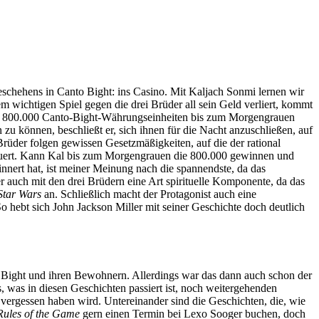
schehens in Canto Bight: ins Casino. Mit Kaljach Sonmi lernen wir
m wichtigen Spiel gegen die drei Brüder all sein Geld verliert, kommt
 von 800.000 Canto-Bight-Währungseinheiten bis zum Morgengrauen
 zu können, beschließt er, sich ihnen für die Nacht anzuschließen, auf
üder folgen gewissen Gesetzmäßigkeiten, auf die der rational
ndauert. Kann Kal bis zum Morgengrauen die 800.000 gewinnen und
innert hat, ist meiner Meinung nach die spannendste, da das
r auch mit den drei Brüdern eine Art spirituelle Komponente, da das
Star Wars
an. Schließlich macht der Protagonist auch eine
So hebt sich John Jackson Miller mit seiner Geschichte doch deutlich
to Bight und ihren Bewohnern. Allerdings war das dann auch schon der
, was in diesen Geschichten passiert ist, noch weitergehenden
 vergessen haben wird. Untereinander sind die Geschichten, die, wie
Rules of the Game
gern einen Termin bei Lexo Sooger buchen, doch