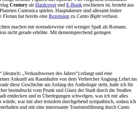
erlag
Century
als
Hardcover
und
E-Book
erschienen ist, besteht aus
Planeten Cantonica spielen. Hauptakteure sind allesamt bisher
 Florian hat bereits eine
Rezension
zu
Canto Bight
verfasst.
ichten machen mir normalerweise viel weniger Spaß als Romane.
ion nicht gerade erhöhte. Mit dementsprechend geringen
“ (deutsch: „Verkaufswesen des Jahres“) erlangt und eine
ei seiner Ankunft am Raumhafen von dem Verbrecher Anglang Lehet ins
ade diese Geschichte am Anfang der Anthologie steht, halte ich für
elcher beeindruckt vom Prunk und Glanz der Stadt durch die Straßen
tadt entdecken und in Überlegungen schwelgen, was ich mir alles
en würde, war mir aber trotzdem durchgehend sympathisch, sodass ich
terhalten und mir eine interessante Touristenführung durch Canto