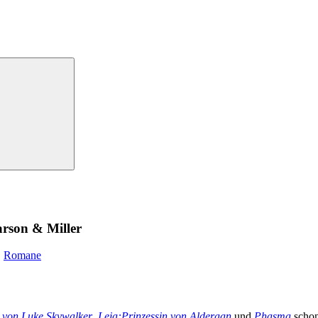
rson & Miller
,
Romane
 von Luke Skywalker
,
Leia:Prinzessin von Alderaan
und
Phasma
schon