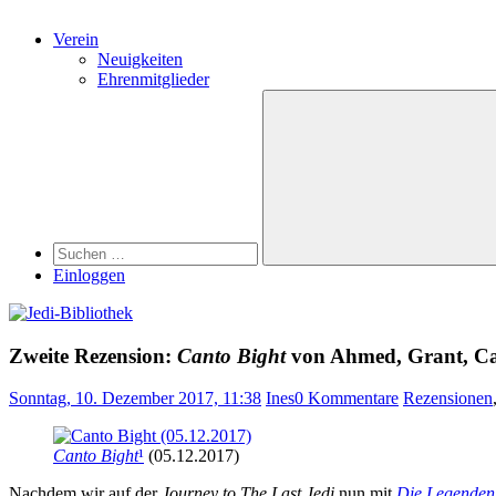
Verein
Neuigkeiten
Ehrenmitglieder
Search
Suchen
nach:
Suchen
Einloggen
Zweite Rezension:
Canto Bight
von Ahmed, Grant, Ca
Sonntag, 10. Dezember 2017, 11:38
Ines
0 Kommentare
Rezensionen
Canto Bight
¹
(05.12.2017)
Nachdem wir auf der
Journey to The Last Jedi
nun mit
Die Legenden