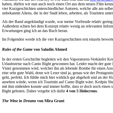
haben, dürfen wir nun auch noch einen Ort aus dem neuen Film ke
vier Kurzgeschichten unterschiedlicher Autoren, welche alle am selbe
unbekannte Aliens, die in der Stadt leben, arbeiten, als Touristen unt
Als der Band angekündigt wurde, war meine Vorfreude relativ gerin
Außerdem schien bei dem Konzept relativ wenig an relevanten Infor
Erwartungen ging ich an das Buch heran.
Im Folgenden werde ich die vier Kurzgeschichten erst einzeln bewer
Rules of the Game
von Saladin Ahmed
In der ersten Geschichte begleiten wir den Vaporatoren-Verkäufer Ked
Urlaubsreise nach Canto Bight gewonnen hat. Leider macht der gute 
Visier genommen wird, welcher ihn als lebende Bombe für einen Ansch
eine sehr gute Wahl, denn wir Leser sind ja, genau wie der Protagoni
geht, perfekt. Ich fühlte mich hier wirklich gut abgeholt und an de
ansehen würde, wenn ich Touristin auf Canto Bight wäre. Kedpin Shok
mit ihm mitleiden konnte und immer hoffte, dass er doch noch einen 
Bight geboten. Daher vergebe ich dafür
4 von 5 Holocrons
.
The Wine in Dreams
von Mira Grant