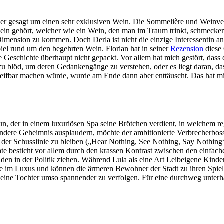
auer gesagt um einen sehr exklusiven Wein. Die Sommelière und Weinve
ein gehört, welcher wie ein Wein, den man im Traum trinkt, schmecken
Dimension zu kommen. Doch Derla ist nicht die einzige Interessentin a
piel rund um den begehrten Wein. Florian hat in seiner
Rezension
diese 
 Geschichte überhaupt nicht gepackt. Vor allem hat mich gestört, das
h zu blöd, um deren Gedankengänge zu verstehen, oder es liegt daran, d
egreifbar machen würde, wurde am Ende dann aber enttäuscht. Das hat m
n, der in einem luxuriösen Spa seine Brötchen verdient, in welchem re
ndere Geheimnis ausplaudern, möchte der ambitionierte Verbrecherbos
s der Schusslinie zu bleiben („Hear Nothing, See Nothing, Say Nothin
e besticht vor allem durch den krassen Kontrast zwischen den einfach
Fäden in der Politik ziehen. Während Lula als eine Art Leibeigene Kinde
 im Luxus und können die ärmeren Bewohner der Stadt zu ihren Spiel
 seine Tochter umso spannender zu verfolgen. Für eine durchweg unte