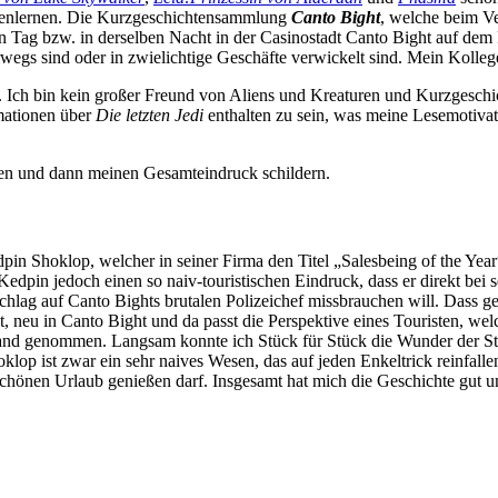
nnenlernen. Die Kurzgeschichtensammlung
Canto Bight
, welche beim V
n Tag bzw. in derselben Nacht in der Casinostadt Canto Bight auf dem 
erwegs sind oder in zwielichtige Geschäfte verwickelt sind. Mein Kollege
g. Ich bin kein großer Freund von Aliens und Kreaturen und Kurzgesch
mationen über
Die letzten Jedi
enthalten zu sein, was meine Lesemotivat
ten und dann meinen Gesamteindruck schildern.
pin Shoklop, welcher in seiner Firma den Titel „Salesbeing of the Year
Kedpin jedoch einen so naiv-touristischen Eindruck, dass er direkt b
lag auf Canto Bights brutalen Polizeichef missbrauchen will. Dass ger
st, neu in Canto Bight und da passt die Perspektive eines Touristen, w
r Hand genommen. Langsam konnte ich Stück für Stück die Wunder der S
lop ist zwar ein sehr naives Wesen, das auf jeden Enkeltrick reinfall
schönen Urlaub genießen darf. Insgesamt hat mich die Geschichte gut un