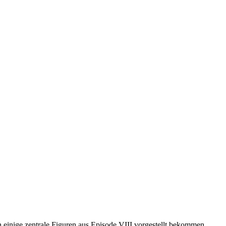
 einige zentrale Figuren aus Episode VIII vorgestellt bekommen