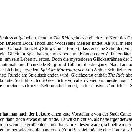
Schluss aufgehoben, denn in
The Ride
geht es endlich zum Kern des Ge
ton-Brüdern Dodi, Thodi und Wodi seine Meister findet. Als Kal in eine
ino und Gangsterboss Big Sturg Ganna fordert, dass er seine Schulden
 viel Glück im Spiel haben, um es noch mit Können oder Zufall erklären
um sein Leben zu retten. Doch die mysteriösen Glückssträhnen der Br
 emotionale und finanzielle Berg- und Talfahrt, die die ganze Nacht a
ner Lieblingsnovellen,
Spiel im Morgengrauen
von Arthur Schnitzler, er
hste Runde am Spieltisch enden wird. Gleichzeitig enthält
The Ride
abe
nnte. So fühlt sich die Geschichte von allen vieren am meisten nach
e nur einen so kurzen Zeitraum behandelt, nicht selbstverständlich ist. 
er hat man nach der Lektüre einen gute Vorstellung von der Stadt Can
 dann doch etwas dünn finde. Es wirkt nicht so, als hätte irgendetwas
uch wenn sie größtenteils unterhaltsam zu lesen waren, schnell wieder
pielen immer wieder aufeinander an. Zum Beispiel möchte eine Figur aus