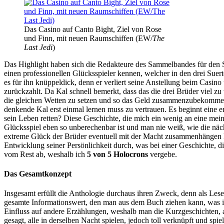
Das Casino auf Canto Bight, Ziel von Rose
und Finn, mit neuen Raumschiffen (EW/
The
Last Jedi
)
Das Highlight haben sich die Redakteure des Sammelbandes für den 
einen professionellen Glücksspieler kennen, welcher in den drei Suer
es für ihn knüppeldick, denn er verliert seine Anstellung beim Cas
zurückzahlt. Da Kal schnell bemerkt, dass das die drei Brüder viel zu
die gleichen Wetten zu setzen und so das Geld zusammenzubekommen, 
denkende Kal erst einmal lernen muss zu vertrauen. Es beginnt eine
sein Leben retten? Diese Geschichte, die mich ein wenig an eine mei
Glücksspiel eben so unberechenbar ist und man nie weiß, wie die näc
extreme Glück der Brüder eventuell mit der Macht zusammenhängen kö
Entwicklung seiner Persönlichkeit durch, was bei einer Geschichte, di
vom Rest ab, weshalb ich
5 von 5 Holocrons
vergebe.
Das Gesamtkonzept
Insgesamt erfüllt die Anthologie durchaus ihren Zweck, denn als Les
gesamte Informationswert, den man aus dem Buch ziehen kann, was ich
Einfluss auf andere Erzählungen, weshalb man die Kurzgeschichten, a
gesagt, alle in derselben Nacht spielen, jedoch toll verknüpft und s