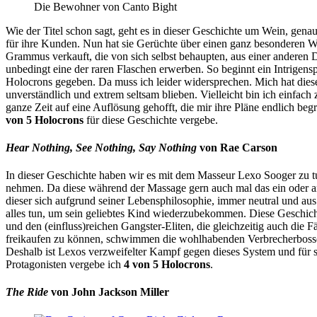
Die Bewohner von Canto Bight
Wie der Titel schon sagt, geht es in dieser Geschichte um Wein, gen
für ihre Kunden. Nun hat sie Gerüchte über einen ganz besonderen W
Grammus verkauft, die von sich selbst behaupten, aus einer anderen 
unbedingt eine der raren Flaschen erwerben. So beginnt ein Intrigens
Holocrons gegeben. Da muss ich leider widersprechen. Mich hat diese
unverständlich und extrem seltsam blieben. Vielleicht bin ich einfac
ganze Zeit auf eine Auflösung gehofft, die mir ihre Pläne endlich b
von 5 Holocrons
für diese Geschichte vergebe.
Hear Nothing, See Nothing, Say Nothing
von Rae Carson
In dieser Geschichte haben wir es mit dem Masseur Lexo Sooger zu tu
nehmen. Da diese während der Massage gern auch mal das ein oder a
dieser sich aufgrund seiner Lebensphilosophie, immer neutral und au
alles tun, um sein geliebtes Kind wiederzubekommen. Diese Geschicht
und den (einfluss)reichen Gangster-Eliten, die gleichzeitig auch die 
freikaufen zu können, schwimmen die wohlhabenden Verbrecherbosse
Deshalb ist Lexos verzweifelter Kampf gegen dieses System und für
Protagonisten vergebe ich
4 von 5 Holocrons
.
The Ride
von John Jackson Miller