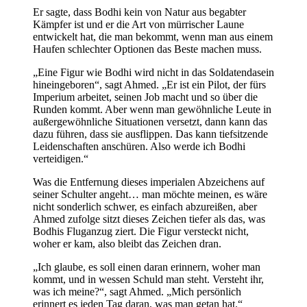
Er sagte, dass Bodhi kein von Natur aus begabter
Kämpfer ist und er die Art von mürrischer Laune
entwickelt hat, die man bekommt, wenn man aus einem
Haufen schlechter Optionen das Beste machen muss.
„Eine Figur wie Bodhi wird nicht in das Soldatendasein
hineingeboren“, sagt Ahmed. „Er ist ein Pilot, der fürs
Imperium arbeitet, seinen Job macht und so über die
Runden kommt. Aber wenn man gewöhnliche Leute in
außergewöhnliche Situationen versetzt, dann kann das
dazu führen, dass sie ausflippen. Das kann tiefsitzende
Leidenschaften anschüren. Also werde ich Bodhi
verteidigen.“
Was die Entfernung dieses imperialen Abzeichens auf
seiner Schulter angeht… man möchte meinen, es wäre
nicht sonderlich schwer, es einfach abzureißen, aber
Ahmed zufolge sitzt dieses Zeichen tiefer als das, was
Bodhis Fluganzug ziert. Die Figur versteckt nicht,
woher er kam, also bleibt das Zeichen dran.
„Ich glaube, es soll einen daran erinnern, woher man
kommt, und in wessen Schuld man steht. Versteht ihr,
was ich meine?“, sagt Ahmed. „Mich persönlich
erinnert es jeden Tag daran, was man getan hat.“