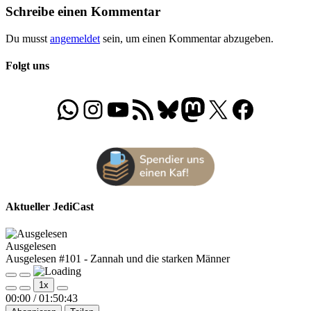
Schreibe einen Kommentar
Du musst
angemeldet
sein, um einen Kommentar abzugeben.
Folgt uns
WhatsApp
Folgt uns auf Instagram
Besucht unseren YouTube-Kanal
RSS-Feed
Bluesky
Folgt uns auf Mastodon
X
Folgt uns auf Face
Aktueller JediCast
Ausgelesen
Ausgelesen #101 - Zannah und die starken Männer
Play
Pause
1x
Episode
Episode
00:00
/
01:50:43