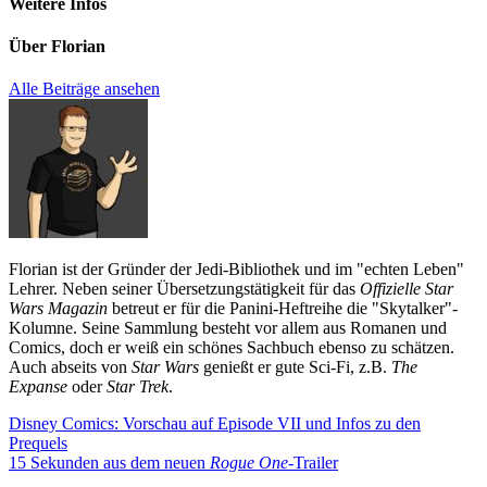
Weitere Infos
Über
Florian
Alle Beiträge ansehen
Florian ist der Gründer der Jedi-Bibliothek und im "echten Leben"
Lehrer. Neben seiner Übersetzungstätigkeit für das
Offizielle Star
Wars Magazin
betreut er für die Panini-Heftreihe die "Skytalker"-
Kolumne. Seine Sammlung besteht vor allem aus Romanen und
Comics, doch er weiß ein schönes Sachbuch ebenso zu schätzen.
Auch abseits von
Star Wars
genießt er gute Sci-Fi, z.B.
The
Expanse
oder
Star Trek
.
Beitragsnavigation
Vorheriger
Disney Comics: Vorschau auf Episode VII und Infos zu den
Beitrag:
Prequels
Nächster
15 Sekunden aus dem neuen
Rogue One
-Trailer
Beitrag: