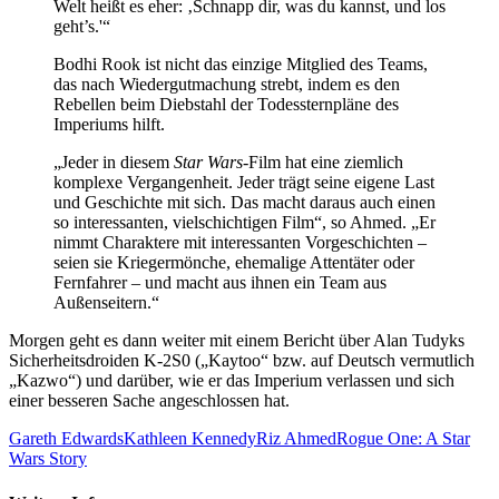
Welt heißt es eher: ‚Schnapp dir, was du kannst, und los
geht’s.'“
Bodhi Rook ist nicht das einzige Mitglied des Teams,
das nach Wiedergutmachung strebt, indem es den
Rebellen beim Diebstahl der Todessternpläne des
Imperiums hilft.
„Jeder in diesem
Star Wars
-Film hat eine ziemlich
komplexe Vergangenheit. Jeder trägt seine eigene Last
und Geschichte mit sich. Das macht daraus auch einen
so interessanten, vielschichtigen Film“, so Ahmed. „Er
nimmt Charaktere mit interessanten Vorgeschichten –
seien sie Kriegermönche, ehemalige Attentäter oder
Fernfahrer – und macht aus ihnen ein Team aus
Außenseitern.“
Morgen geht es dann weiter mit einem Bericht über Alan Tudyks
Sicherheitsdroiden K-2S0 („Kaytoo“ bzw. auf Deutsch vermutlich
„Kazwo“) und darüber, wie er das Imperium verlassen und sich
einer besseren Sache angeschlossen hat.
Gareth Edwards
Kathleen Kennedy
Riz Ahmed
Rogue One: A Star
Wars Story