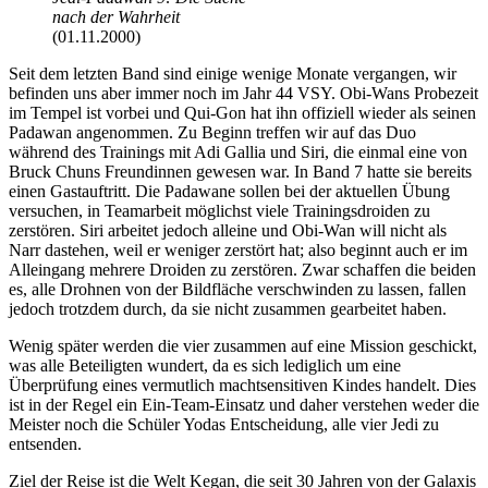
nach der Wahrheit
(01.11.2000)
Seit dem letzten Band sind einige wenige Monate vergangen, wir
befinden uns aber immer noch im Jahr 44 VSY. Obi-Wans Probezeit
im Tempel ist vorbei und Qui-Gon hat ihn offiziell wieder als seinen
Padawan angenommen. Zu Beginn treffen wir auf das Duo
während des Trainings mit Adi Gallia und Siri, die einmal eine von
Bruck Chuns Freundinnen gewesen war. In Band 7 hatte sie bereits
einen Gastauftritt. Die Padawane sollen bei der aktuellen Übung
versuchen, in Teamarbeit möglichst viele Trainingsdroiden zu
zerstören. Siri arbeitet jedoch alleine und Obi-Wan will nicht als
Narr dastehen, weil er weniger zerstört hat; also beginnt auch er im
Alleingang mehrere Droiden zu zerstören. Zwar schaffen die beiden
es, alle Drohnen von der Bildfläche verschwinden zu lassen, fallen
jedoch trotzdem durch, da sie nicht zusammen gearbeitet haben.
Wenig später werden die vier zusammen auf eine Mission geschickt,
was alle Beteiligten wundert, da es sich lediglich um eine
Überprüfung eines vermutlich machtsensitiven Kindes handelt. Dies
ist in der Regel ein Ein-Team-Einsatz und daher verstehen weder die
Meister noch die Schüler Yodas Entscheidung, alle vier Jedi zu
entsenden.
Ziel der Reise ist die Welt Kegan, die seit 30 Jahren von der Galaxis