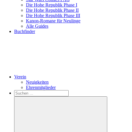
Die Hohe Republik Phase I
Die Hohe Republik Phase II
Die Hohe Republik Phase III
Kanon-Romane für Neulinge
Alle Guides
Buchfinder
Verein
Neuigkeiten
Ehrenmitglieder
Search
Suchen
nach: