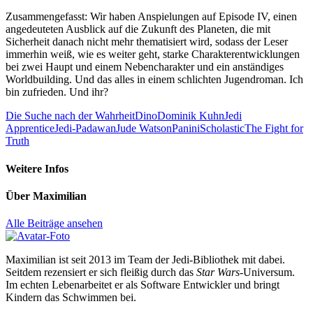
Zusammengefasst: Wir haben Anspielungen auf Episode IV, einen
angedeuteten Ausblick auf die Zukunft des Planeten, die mit
Sicherheit danach nicht mehr thematisiert wird, sodass der Leser
immerhin weiß, wie es weiter geht, starke Charakterentwicklungen
bei zwei Haupt und einem Nebencharakter und ein anständiges
Worldbuilding. Und das alles in einem schlichten Jugendroman. Ich
bin zufrieden. Und ihr?
Die Suche nach der Wahrheit
Dino
Dominik Kuhn
Jedi
Apprentice
Jedi-Padawan
Jude Watson
Panini
Scholastic
The Fight for
Truth
Weitere Infos
Über
Maximilian
Alle Beiträge ansehen
Maximilian ist seit 2013 im Team der Jedi-Bibliothek mit dabei.
Seitdem rezensiert er sich fleißig durch das
Star Wars
-Universum.
Im echten Lebenarbeitet er als Software Entwickler und bringt
Kindern das Schwimmen bei.