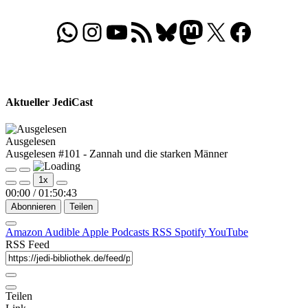
WhatsApp
Folgt uns auf Instagram
Besucht unseren YouTube-Kanal
RSS-Feed
Bluesky
Folgt uns auf Mastodon
X
Folgt uns auf Face
Aktueller JediCast
Ausgelesen
Ausgelesen #101 - Zannah und die starken Männer
Play
Pause
1x
Episode
Episode
00:00
/
01:50:43
Abonnieren
Teilen
Amazon
Audible
Apple Podcasts
RSS
Spotify
YouTube
RSS Feed
Teilen