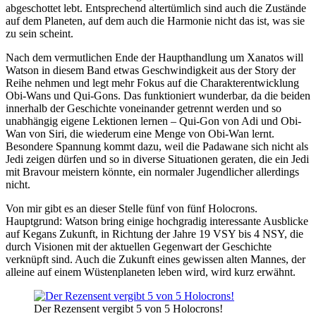
abgeschottet lebt. Entsprechend altertümlich sind auch die Zustände
auf dem Planeten, auf dem auch die Harmonie nicht das ist, was sie
zu sein scheint.
Nach dem vermutlichen Ende der Haupthandlung um Xanatos will
Watson in diesem Band etwas Geschwindigkeit aus der Story der
Reihe nehmen und legt mehr Fokus auf die Charakterentwicklung
Obi-Wans und Qui-Gons. Das funktioniert wunderbar, da die beiden
innerhalb der Geschichte voneinander getrennt werden und so
unabhängig eigene Lektionen lernen – Qui-Gon von Adi und Obi-
Wan von Siri, die wiederum eine Menge von Obi-Wan lernt.
Besondere Spannung kommt dazu, weil die Padawane sich nicht als
Jedi zeigen dürfen und so in diverse Situationen geraten, die ein Jedi
mit Bravour meistern könnte, ein normaler Jugendlicher allerdings
nicht.
Von mir gibt es an dieser Stelle fünf von fünf Holocrons.
Hauptgrund: Watson bring einige hochgradig interessante Ausblicke
auf Kegans Zukunft, in Richtung der Jahre 19 VSY bis 4 NSY, die
durch Visionen mit der aktuellen Gegenwart der Geschichte
verknüpft sind. Auch die Zukunft eines gewissen alten Mannes, der
alleine auf einem Wüstenplaneten leben wird, wird kurz erwähnt.
Der Rezensent vergibt 5 von 5 Holocrons!