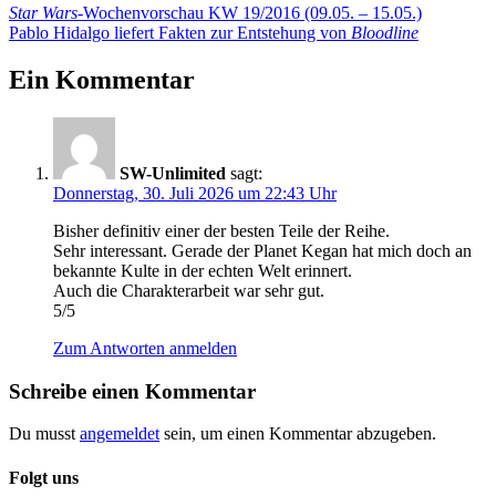
Beitragsnavigation
Vorheriger
Star Wars
-Wochenvorschau KW 19/2016 (09.05. – 15.05.)
Beitrag:
Nächster
Pablo Hidalgo liefert Fakten zur Entstehung von
Bloodline
Beitrag:
Ein Kommentar
SW-Unlimited
sagt:
Donnerstag, 30. Juli 2026 um 22:43 Uhr
Bisher definitiv einer der besten Teile der Reihe.
Sehr interessant. Gerade der Planet Kegan hat mich doch an
bekannte Kulte in der echten Welt erinnert.
Auch die Charakterarbeit war sehr gut.
5/5
Zum Antworten anmelden
Schreibe einen Kommentar
Du musst
angemeldet
sein, um einen Kommentar abzugeben.
Folgt uns