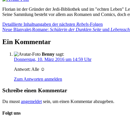
Florian ist der Gründer der Jedi-Bibliothek und im "echten Leben" Le
Seine Sammlung besteht vor allem aus Romanen und Comics, doch er
Beitragsnavigation
Vorheriger
Detaillierte Inhaltsangaben der nächsten
Rebels
-Folgen
Beitrag:
Nächster
Neue Blanvalet-Romane:
Schülerin der Dunklen Seite
und
Lebenssch
Beitrag:
Ein Kommentar
Benny
sagt:
Donnerstag, 10. März 2016 um 14:59 Uhr
Antwort: Alle ☺
Zum Antworten anmelden
Schreibe einen Kommentar
Du musst
angemeldet
sein, um einen Kommentar abzugeben.
Folgt uns