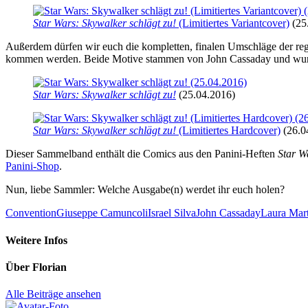
Star Wars: Skywalker schlägt zu!
(Limitiertes Variantcover)
(25
Außerdem dürfen wir euch die kompletten, finalen Umschläge der regu
kommen werden. Beide Motive stammen von John Cassaday und wurde
Star Wars: Skywalker schlägt zu!
(25.04.2016)
Star Wars: Skywalker schlägt zu!
(Limitiertes Hardcover)
(26.0
Dieser Sammelband enthält die Comics aus den Panini-Heften
Star W
Panini-Shop
.
Nun, liebe Sammler: Welche Ausgabe(n) werdet ihr euch holen?
Convention
Giuseppe Camuncoli
Israel Silva
John Cassaday
Laura Mar
Weitere Infos
Über
Florian
Alle Beiträge ansehen