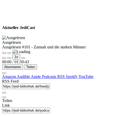
Aktueller JediCast
Ausgelesen
Ausgelesen #101 - Zannah und die starken Männer
Play
Pause
1x
Episode
Episode
00:00
/
01:50:43
Abonnieren
Teilen
Amazon
Audible
Apple Podcasts
RSS
Spotify
YouTube
RSS Feed
Teilen
Link