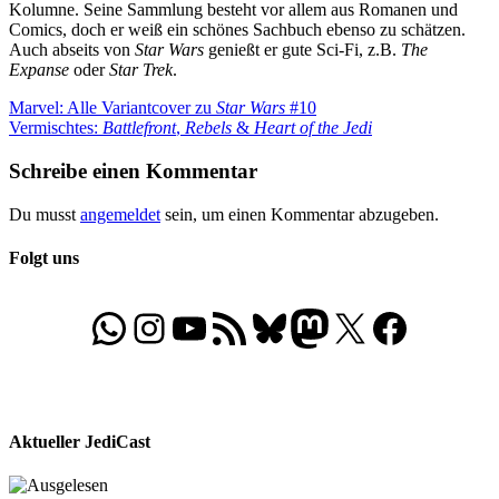
Kolumne. Seine Sammlung besteht vor allem aus Romanen und
Comics, doch er weiß ein schönes Sachbuch ebenso zu schätzen.
Auch abseits von
Star Wars
genießt er gute Sci-Fi, z.B.
The
Expanse
oder
Star Trek
.
Beitragsnavigation
Vorheriger
Marvel: Alle Variantcover zu
Star Wars
#10
Beitrag:
Nächster
Vermischtes:
Battlefront
,
Rebels
&
Heart of the Jedi
Beitrag:
Schreibe einen Kommentar
Du musst
angemeldet
sein, um einen Kommentar abzugeben.
Folgt uns
WhatsApp
Folgt uns auf Instagram
Besucht unseren YouTube-Kanal
RSS-Feed
Bluesky
Folgt uns auf Mastodon
X
Folgt uns auf Face
Aktueller JediCast