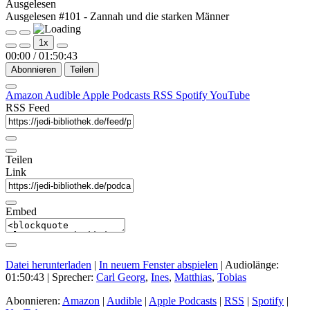
Ausgelesen
Ausgelesen #101 - Zannah und die starken Männer
Play
Pause
1x
Episode
Episode
00:00
/
01:50:43
Abonnieren
Teilen
Amazon
Audible
Apple Podcasts
RSS
Spotify
YouTube
RSS Feed
Teilen
Link
Embed
Datei herunterladen
|
In neuem Fenster abspielen
|
Audiolänge:
01:50:43
| Sprecher:
Carl Georg
,
Ines
,
Matthias
,
Tobias
Abonnieren:
Amazon
|
Audible
|
Apple Podcasts
|
RSS
|
Spotify
|