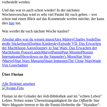
vorbestellt werden.
Und das war es auch schon wieder! In der nächsten
Wochenvorschau wird es sehr viel Panini für euch geben – wer
schon mal einen Blick auf das Kommende werfen möchte, der kann
dies
hier
tun.
Was werdet ihr euch nächste Woche kaufen?
Absolut alles was du wissen musst
Alex Maleev
Charles Soule
Das
große Stickerbuch
Dorling Kindersley
Episode VII: Das Erwachen
der Macht
Jason Aaron
Journey to Star Wars: Das Erwachen der
Macht
Justin Ponsor
Lando
Marvel
Panini
Paul Mounts
Phoenix
International
Showdown on the Smuggler's Moon
Star Wars
(Marvel)
Star Wars Magazin
Stuart Immonen
The Clone Wars
Wade
Von Grawbadger
Über
Florian
Alle Beiträge ansehen
Florian ist der Gründer der Jedi-Bibliothek und im "echten Leben"
Lehrer. Neben seiner Übersetzungstätigkeit für das
Offizielle Star
Wars Magazin
betreut er für die Panini-Heftreihe die "Skytalker"-