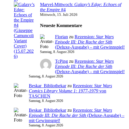
Marvel-Mittwoch:
Galaxy’s Edge: Echoes of
the Empire
#4
Mittwoch, 15. Juli 2026
Neueste Kommentare
Florian
zu
Rezension:
Star Wars
Episode III: Die Rache der Sith
(Deluxe-Ausgabe) – mit Gewinnspiel!
Samstag, 8. August 2026
TcPing
zu
Rezension:
Star Wars
Episode III: Die Rache der Sith
(Deluxe-Ausgabe) – mit Gewinnspiel!
Samstag, 8. August 2026
Beskar_Bibliothekar
zu
Rezension:
Star Wars
Comics Library Volume 1: 1977-1979
von
TASCHEN
Samstag, 8. August 2026
Beskar_Bibliothekar
zu
Rezension:
Star Wars
Episode III: Die Rache der Sith
(Deluxe-Ausgabe) –
mit Gewinnspiel!
Samstag, 8. August 2026