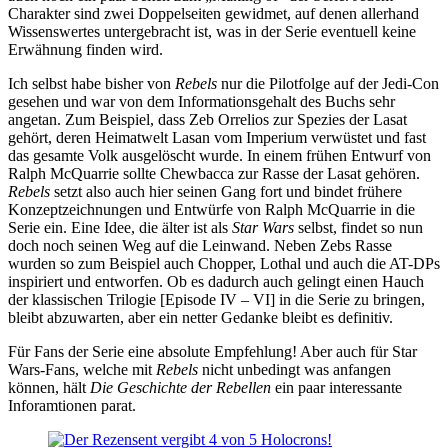
Charakter sind zwei Doppelseiten gewidmet, auf denen allerhand
Wissenswertes untergebracht ist, was in der Serie eventuell keine
Erwähnung finden wird.
Ich selbst habe bisher von
Rebels
nur die Pilotfolge auf der Jedi-Con
gesehen und war von dem Informationsgehalt des Buchs sehr
angetan. Zum Beispiel, dass Zeb Orrelios zur Spezies der Lasat
gehört, deren Heimatwelt Lasan vom Imperium verwüstet und fast
das gesamte Volk ausgelöscht wurde. In einem frühen Entwurf von
Ralph McQuarrie sollte Chewbacca zur Rasse der Lasat gehören.
Rebels
setzt also auch hier seinen Gang fort und bindet frühere
Konzeptzeichnungen und Entwürfe von Ralph McQuarrie in die
Serie ein. Eine Idee, die älter ist als
Star Wars
selbst, findet so nun
doch noch seinen Weg auf die Leinwand. Neben Zebs Rasse
wurden so zum Beispiel auch Chopper, Lothal und auch die AT-DPs
inspiriert und entworfen. Ob es dadurch auch gelingt einen Hauch
der klassischen Trilogie [Episode IV – VI] in die Serie zu bringen,
bleibt abzuwarten, aber ein netter Gedanke bleibt es definitiv.
Für Fans der Serie eine absolute Empfehlung! Aber auch für Star
Wars-Fans, welche mit
Rebels
nicht unbedingt was anfangen
können, hält
Die Geschichte der Rebellen
ein paar interessante
Inforamtionen parat.