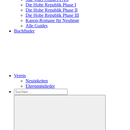
Die Hohe Republik Phase I
Die Hohe Republik Phase II
Die Hohe Republik Phase III
Kanon-Romane für Neulinge
Alle Guides
Buchfinder
Verein
Neuigkeiten
Ehrenmitglieder
Search
Suchen
nach: