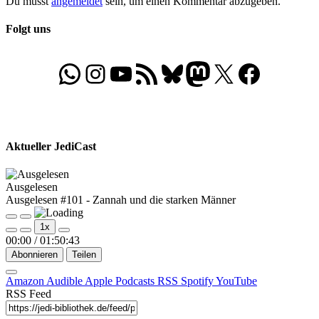
Du musst
angemeldet
sein, um einen Kommentar abzugeben.
Folgt uns
WhatsApp
Folgt uns auf Instagram
Besucht unseren YouTube-Kanal
RSS-Feed
Bluesky
Folgt uns auf Mastodon
X
Folgt uns auf Face
Aktueller JediCast
Ausgelesen
Ausgelesen #101 - Zannah und die starken Männer
Play
Pause
1x
Episode
Episode
00:00
/
01:50:43
Abonnieren
Teilen
Amazon
Audible
Apple Podcasts
RSS
Spotify
YouTube
RSS Feed