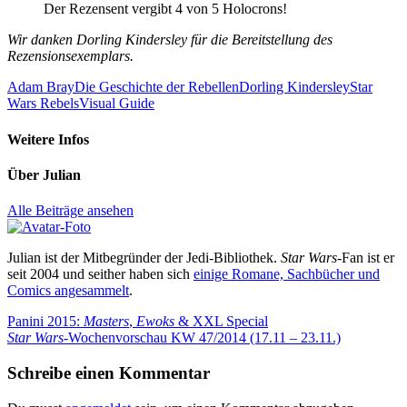
Der Rezensent vergibt 4 von 5 Holocrons!
Wir danken Dorling Kindersley für die Bereitstellung des
Rezensionsexemplars.
Adam Bray
Die Geschichte der Rebellen
Dorling Kindersley
Star
Wars Rebels
Visual Guide
Weitere Infos
Über
Julian
Alle Beiträge ansehen
Julian ist der Mitbegründer der Jedi-Bibliothek.
Star Wars
-Fan ist er
seit 2004 und seither haben sich
einige Romane, Sachbücher und
Comics angesammelt
.
Beitragsnavigation
Vorheriger
Panini 2015:
Masters
,
Ewoks
& XXL Special
Beitrag:
Nächster
Star Wars
-Wochenvorschau KW 47/2014 (17.11 – 23.11.)
Beitrag:
Schreibe einen Kommentar