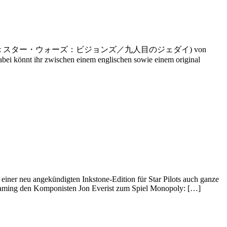
edi (jap. Originaltitel: スター・ウォーズ：ビジョンズ／九人目のジェダイ) von
Dabei könnt ihr zwischen einem englischen sowie einem original
einer neu angekündigten Inkstone-Edition für Star Pilots auch ganze
aming den Komponisten Jon Everist zum Spiel Monopoly: […]