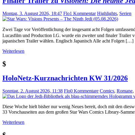
Finaler Trailer zu
Visionen: Die neunte Jed
Montag, 3. August 2026, 18:47
Flo
1 Kommentar
Highlights
,
Serien
Zwei Tage vor Veröffentlichung der insgesamt acht Folgen 
Lucasfilm und Production I.G. wurde ein zweiter und finaler Trailer 
japanischen Trailer wählen. Englisch Japanisch Alle acht Folgen […]
Weiterlesen
$
HoloNetz-Kurznachrichten KW 31/2026
Sonntag, 2. August 2026, 11:38
Flo
0 Kommentare
Comics
,
Romane
,
Diese Woche hielt bisher nur wenig Neues bereit, doch mit den dieswö
33 Vorschauseiten aus dem großen Star Wars Comics Library-Samm
Weiterlesen
$