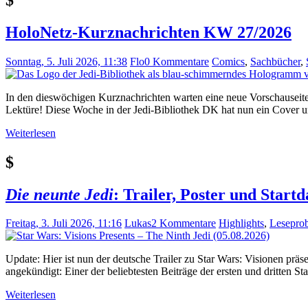
HoloNetz-Kurznachrichten KW 27/2026
Sonntag, 5. Juli 2026, 11:38
Flo
0 Kommentare
Comics
,
Sachbücher
,
In den dieswöchigen Kurznachrichten warten eine neue Vorschauseite 
Lektüre! Diese Woche in der Jedi-Bibliothek DK hat nun ein Cover u
Weiterlesen
$
Die neunte Jedi
: Trailer, Poster und Sta
Freitag, 3. Juli 2026, 11:16
Lukas
2 Kommentare
Highlights
,
Lesepro
Update: Hier ist nun der deutsche Trailer zu Star Wars: Visionen präs
angekündigt: Einer der beliebtesten Beiträge der ersten und dritten S
Weiterlesen