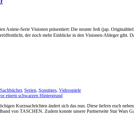
i
umfassenden Anime-Serie Visionen präsentiert: Die neunte J
veröffentlicht, der noch mehr Einblicke in den Visionen-Ableger gibt. 
Sachbücher
,
Serien
,
Sonstiges
,
Videospiele
chigen Kurznachrichten ändert sich das nun. Diese liefern euch neben 
elband von TASCHEN. Zudem konnte unsere Partnerseite Star Wars G