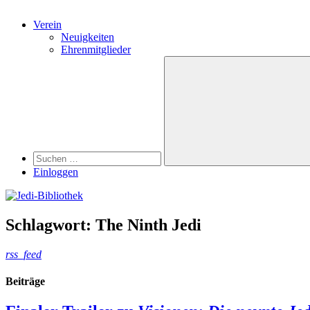
Verein
Neuigkeiten
Ehrenmitglieder
Search
Suchen
nach:
Suchen
Einloggen
Schlagwort:
The Ninth Jedi
rss_feed
Beiträge