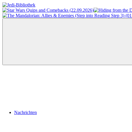
Zum
Inhalt
Jedi-
Das
springen
Bibliothek
Portal
für
Star
Wars-
Literatur
Menü
Nachrichten