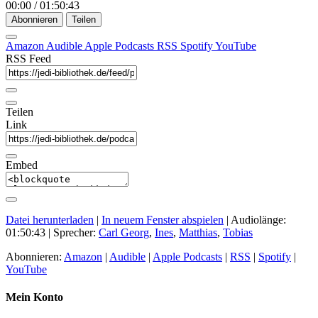
00:00
/
01:50:43
Abonnieren
Teilen
Amazon
Audible
Apple Podcasts
RSS
Spotify
YouTube
RSS Feed
Teilen
Link
Embed
Datei herunterladen
|
In neuem Fenster abspielen
|
Audiolänge:
01:50:43
| Sprecher:
Carl Georg
,
Ines
,
Matthias
,
Tobias
Abonnieren:
Amazon
|
Audible
|
Apple Podcasts
|
RSS
|
Spotify
|
YouTube
Mein Konto