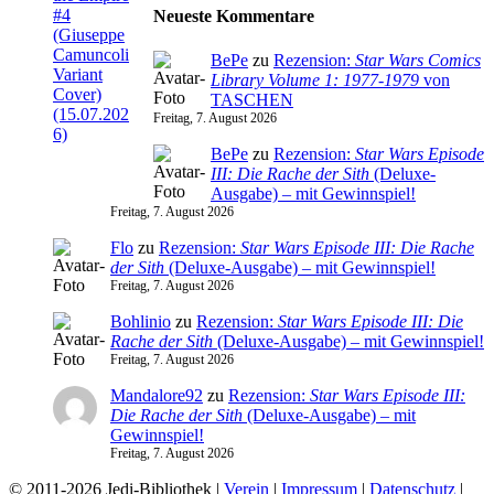
Neueste Kommentare
BePe
zu
Rezension:
Star Wars Comics
Library Volume 1: 1977-1979
von
TASCHEN
Freitag, 7. August 2026
BePe
zu
Rezension:
Star Wars Episode
III: Die Rache der Sith
(Deluxe-
Ausgabe) – mit Gewinnspiel!
Freitag, 7. August 2026
Flo
zu
Rezension:
Star Wars Episode III: Die Rache
der Sith
(Deluxe-Ausgabe) – mit Gewinnspiel!
Freitag, 7. August 2026
Bohlinio
zu
Rezension:
Star Wars Episode III: Die
Rache der Sith
(Deluxe-Ausgabe) – mit Gewinnspiel!
Freitag, 7. August 2026
Mandalore92
zu
Rezension:
Star Wars Episode III:
Die Rache der Sith
(Deluxe-Ausgabe) – mit
Gewinnspiel!
Freitag, 7. August 2026
© 2011-2026 Jedi-Bibliothek |
Verein
|
Impressum
|
Datenschutz
|