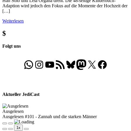
Han Solo und Leia Organa dreht. Die 48-seitige Kinderbuch-
Adaption wird jedoch den Fokus auf die Momente der Hochzeit der
[…]
Weiterlesen
$
Folgt uns
WhatsApp
Folgt uns auf Instagram
Besucht unseren YouTube-Kanal
RSS-Feed
Bluesky
Folgt uns auf Mastodon
X
Folgt uns auf Face
Aktueller JediCast
Ausgelesen
Ausgelesen #101 - Zannah und die starken Männer
Play
Pause
1x
Episode
Episode