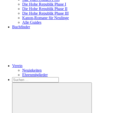
Die Hohe Republik Phase I
Die Hohe Republik Phase II
Die Hohe Republik Phase III
Kanon-Romane für Neulinge
Alle Guides
Buchfinder
Verein
Neuigkeiten
Ehrenmitglieder
Search
Suchen
nach: