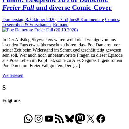
Freier Fall
und diverse Comic-Cover
Donnerstag, 8. Oktober 2020, 17:53
Ines
8 Kommentare
Comics
,
Leseproben & Vorschauen
,
Romane
In Der Aufstieg Skywalkers waren wohl nicht wenige von uns
lesenden Fans etwas überrascht zu hören, dass Poe Dameron vor
seiner Zeit beim Widerstand im Schmuggelgeschäft tätig gewesen
sein soll. Wer auch noch unbeantwortete Fragen zu dieser Episode
aus Poes Leben im Kopf hat, sollte zu Alex Seguras Jugendroman
Poe Dameron: Freier Fall greifen. Der […]
Weiterlesen
$
Folgt uns
WhatsApp
Folgt uns auf Instagram
Besucht unseren YouTube-Kanal
RSS-Feed
Bluesky
Folgt uns auf Mastodon
X
Folgt uns auf Face