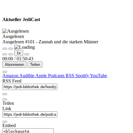
Aktueller JediCast
Ausgelesen
Ausgelesen #101 - Zannah und die starken Männer
Play
Pause
1x
Episode
Episode
00:00
/
01:50:43
Abonnieren
Teilen
Amazon
Audible
Apple Podcasts
RSS
Spotify
YouTube
RSS Feed
Teilen
Link
Embed