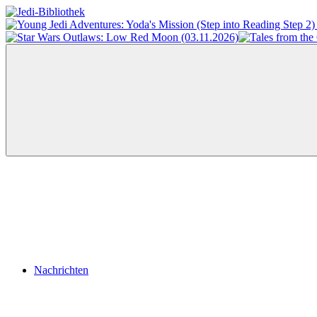
Zum
Inhalt
Jedi-
Das
springen
Bibliothek
Portal
für
Star
Wars-
Literatur
Menü
Nachrichten