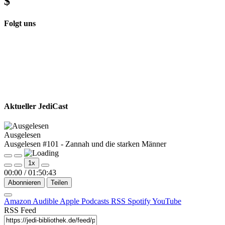
$
Folgt uns
Aktueller JediCast
Ausgelesen
Ausgelesen #101 - Zannah und die starken Männer
Play
Pause
1x
Episode
Episode
00:00
/
01:50:43
Abonnieren
Teilen
Amazon
Audible
Apple Podcasts
RSS
Spotify
YouTube
RSS Feed