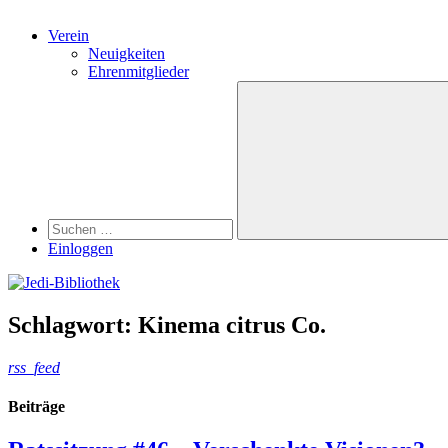
Verein
Neuigkeiten
Ehrenmitglieder
Search
Suchen
nach:
Suchen
Einloggen
Schlagwort:
Kinema citrus Co.
rss_feed
Beiträge