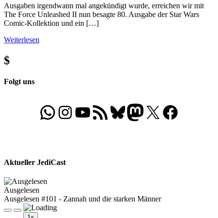
Ausgaben irgendwann mal angekündigt wurde, erreichen wir mit
The Force Unleashed II nun besagte 80. Ausgabe der Star Wars
Comic-Kollektion und ein […]
Weiterlesen
$
Folgt uns
WhatsApp
Folgt uns auf Instagram
Besucht unseren YouTube-Kanal
RSS-Feed
Bluesky
Folgt uns auf Mastodon
X
Folgt uns auf Face
Aktueller JediCast
Ausgelesen
Ausgelesen #101 - Zannah und die starken Männer
Play
Pause
1x