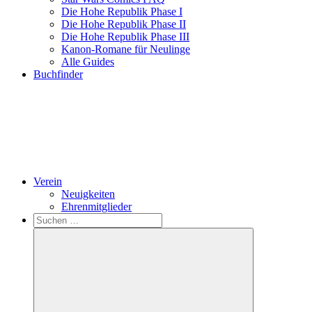
Die Hohe Republik Phase I
Die Hohe Republik Phase II
Die Hohe Republik Phase III
Kanon-Romane für Neulinge
Alle Guides
Buchfinder
Verein
Neuigkeiten
Ehrenmitglieder
Search
Suchen
nach: