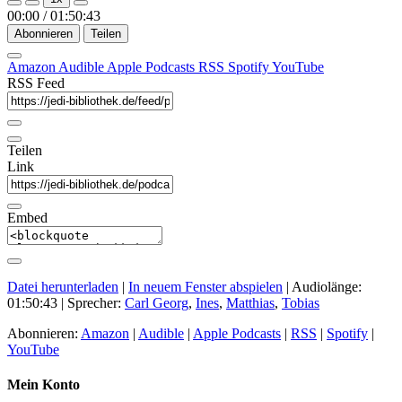
Episode
Episode
00:00
/
01:50:43
Abonnieren
Teilen
Amazon
Audible
Apple Podcasts
RSS
Spotify
YouTube
RSS Feed
Teilen
Link
Embed
Datei herunterladen
|
In neuem Fenster abspielen
|
Audiolänge:
01:50:43
| Sprecher:
Carl Georg
,
Ines
,
Matthias
,
Tobias
Abonnieren:
Amazon
|
Audible
|
Apple Podcasts
|
RSS
|
Spotify
|
YouTube
Mein Konto