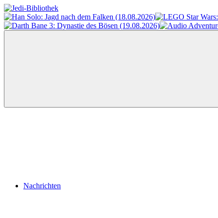
Zum
Inhalt
Jedi-
Das
springen
Bibliothek
Portal
für
Star
Wars-
Literatur
Menü
Nachrichten