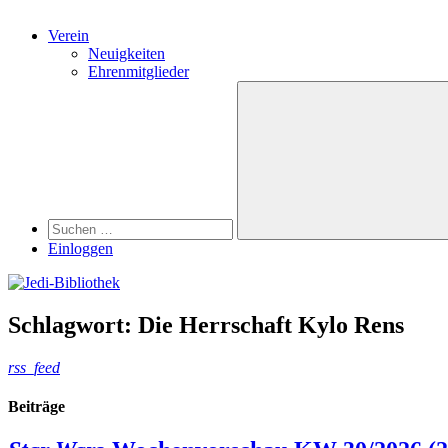
Verein
Neuigkeiten
Ehrenmitglieder
Search
Suchen
nach:
Suchen
Einloggen
Schlagwort:
Die Herrschaft Kylo Rens
rss_feed
Beiträge