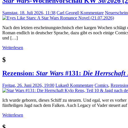
Star Wars
-Wochenvorschau KW 30/2026 (20.
Samstag, 18. Juli 2026, 11:38
Carl Georg
0 Kommentare
Neuerschei
Nach den letzten erscheinungstechnisch eher kargen Wochen schlägt 
Roman endlich in deutscher Sprache, dazu gibt es noch einige Comics
und […]
Weiterlesen
$
Rezension:
Star Wars
#131:
Die Herrschaft 
Freitag, 26. Juni 2026, 19:00
Lukas
0 Kommentare
Comics
,
Rezensio
Ich wurde geboren, dieses Schiff zu steuern. Und egal, wer es vorhe
fünfteiligen Jagd nach dem Falken. Auch Legacy of Vader steuert auf 
Weiterlesen
$