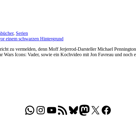
hbücher
,
Serien
richt zu vermelden, denn Moff Jerjerrod-Darsteller Michael Pennington
ars Icons: Vader, sowie ein Kochvideo mit Jon Favreau und noch ei
WhatsApp
Folgt uns auf Instagram
Besucht unseren YouTube-Kanal
RSS-Feed
Bluesky
Folgt uns auf Mastodon
X
Folgt uns auf Face