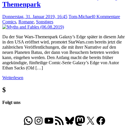
Themenpark
Donnerstag, 31. Januar 2019, 16:45
Tom-Michael
0 Kommentare
Comics
,
Romane
,
Sonstiges
Da der Star Wars-Themenpark Galaxy’s Edge später in diesem Jahr
in den USA eröffnet wird, promotet StarWars.com bereits jetzt die
zahlreichen Veröffentlichungen, die mit ihrer Narrative auf den
neuen Planeten Batuu, der dann von Besuchern betreten werden
kann, eingehen werden. Den Anfang macht die bereits früher
angekündigte, fünfteilige Comic-Serie Galaxy’s Edge von Autor
Ethan Sacks (Old […]
Weiterlesen
$
Folgt uns
WhatsApp
Folgt uns auf Instagram
Besucht unseren YouTube-Kanal
RSS-Feed
Bluesky
Folgt uns auf Mastodon
X
Folgt uns auf Face