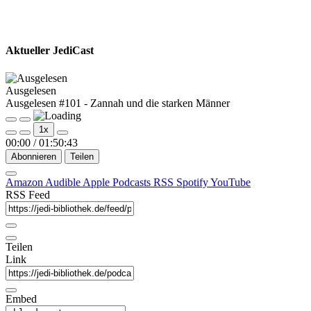
Aktueller JediCast
Ausgelesen
Ausgelesen #101 - Zannah und die starken Männer
Play
Pause
1x
Episode
Episode
00:00
/
01:50:43
Abonnieren
Teilen
Amazon
Audible
Apple Podcasts
RSS
Spotify
YouTube
RSS Feed
Teilen
Link
Embed