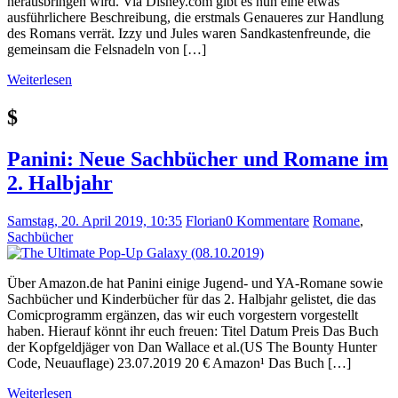
herausbringen wird. Via Disney.com gibt es nun eine etwas
ausführlichere Beschreibung, die erstmals Genaueres zur Handlung
des Romans verrät. Izzy und Jules waren Sandkastenfreunde, die
gemeinsam die Felsnadeln von […]
Weiterlesen
$
Panini: Neue Sachbücher und Romane im
2. Halbjahr
Samstag, 20. April 2019, 10:35
Florian
0 Kommentare
Romane
,
Sachbücher
Über Amazon.de hat Panini einige Jugend- und YA-Romane sowie
Sachbücher und Kinderbücher für das 2. Halbjahr gelistet, die das
Comicprogramm ergänzen, das wir euch vorgestern vorgestellt
haben. Hierauf könnt ihr euch freuen: Titel Datum Preis Das Buch
der Kopfgeldjäger von Dan Wallace et al.(US The Bounty Hunter
Code, Neuauflage) 23.07.2019 20 € Amazon¹ Das Buch […]
Weiterlesen