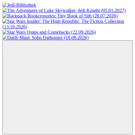
Zum
Inhalt
Jedi-
Das
springen
Bibliothek
Portal
für
Star
Wars-
Literatur
Menü