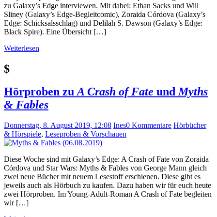
zu Galaxy’s Edge interviewen. Mit dabei: Ethan Sacks und Will
Sliney (Galaxy’s Edge-Begleitcomic), Zoraida Córdova (Galaxy’s
Edge: Schicksalsschlag) und Delilah S. Dawson (Galaxy’s Edge:
Black Spire). Eine Übersicht […]
Weiterlesen
$
Hörproben zu
A Crash of Fate
und
Myths
& Fables
Donnerstag, 8. August 2019, 12:08
Ines
0 Kommentare
Hörbücher
& Hörspiele
,
Leseproben & Vorschauen
Diese Woche sind mit Galaxy’s Edge: A Crash of Fate von Zoraida
Córdova und Star Wars: Myths & Fables von George Mann gleich
zwei neue Bücher mit neuem Lesestoff erschienen. Diese gibt es
jeweils auch als Hörbuch zu kaufen. Dazu haben wir für euch heute
zwei Hörproben. Im Young-Adult-Roman A Crash of Fate begleiten
wir […]