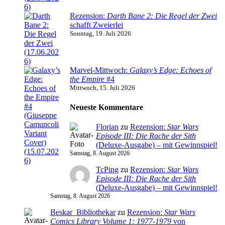
Rezension:
Darth Bane 2: Die Regel der Zwei
schafft Zweierlei
Sonntag, 19. Juli 2026
Marvel-Mittwoch:
Galaxy’s Edge: Echoes of
the Empire
#4
Mittwoch, 15. Juli 2026
Neueste Kommentare
Florian
zu
Rezension:
Star Wars
Episode III: Die Rache der Sith
(Deluxe-Ausgabe) – mit Gewinnspiel!
Samstag, 8. August 2026
TcPing
zu
Rezension:
Star Wars
Episode III: Die Rache der Sith
(Deluxe-Ausgabe) – mit Gewinnspiel!
Samstag, 8. August 2026
Beskar_Bibliothekar
zu
Rezension:
Star Wars
Comics Library Volume 1: 1977-1979
von